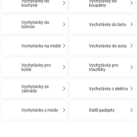
Vychytávky do
Vychytávky do
kuchyně
koupelny
Hračky
Vychytávky do
Vychytávky do bytu
ložnice
a
Vychytávky na mobil
Vychytávky do auta
zábava
pro
Vychytávky pro
Vychytávky pro
kutily
mazlíčky
děti
Vychytávky ze
Vychytávky z elektra
zahrady
Těhotenské
Vychytávky z módy
Další gadgety
oblečení
Novinky