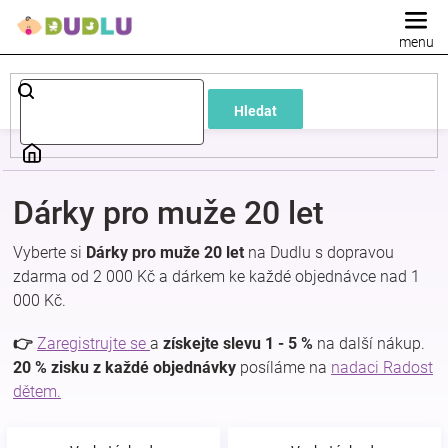
Přejít
na
obsah
Dětské
Hledat
a
kojenecké
Dárky pro muže 20 let
oblečení
Vyberte si
Dárky pro muže 20 let
na Dudlu s dopravou
zdarma od 2 000 Kč a dárkem ke každé objednávce nad 1
Pokojíček
000 Kč.
a
👉
Zaregistrujte se
a
získejte slevu 1 - 5 %
na další nákup.
20 % zisku z každé objednávky
posíláme na
nadaci Radost
dětem.
kojenecká
výbava