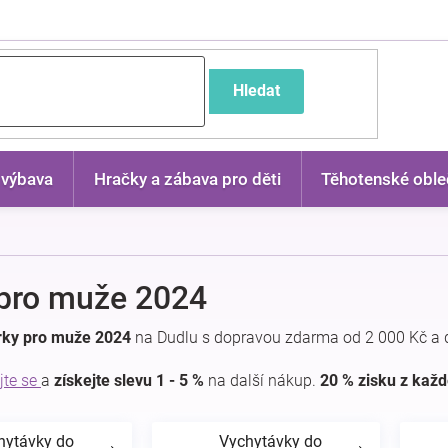
častější dotazy
Hledat
 výbava
Hračky a zábava pro děti
Těhotenské oble
pro muže 2024
rky pro muže 2024
na Dudlu s dopravou zdarma od 2 000 Kč a 
jte se
a
získejte slevu 1 - 5 %
na další nákup.
20 % zisku z kaž
hytávky do
Vychytávky do