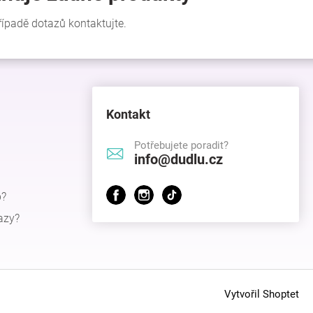
Kontakt
Potřebujete poradit?
info@dudlu.cz
p?
azy?
Vytvořil Shoptet