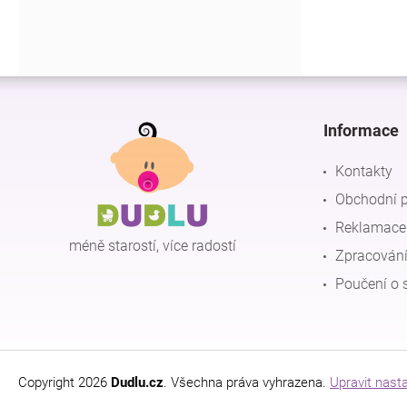
Z
á
p
Informace
a
t
Kontakty
í
Obchodní 
Reklamace 
méně starostí, více radostí
Zpracování
Poučení o 
Copyright 2026
Dudlu.cz
. Všechna práva vyhrazena.
Upravit nast