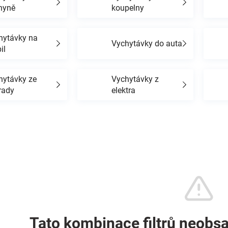
hyně
koupelny
hytávky na
Vychytávky do auta
il
hytávky ze
Vychytávky z
rady
elektra