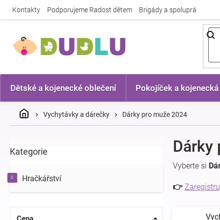
Přejít
Kontakty
Podporujeme Radost dětem
Brigády a spolupráce
Nej
na
obsah
Dětské a kojenecké oblečení
Pokojíček a kojenecká
Domů
Vychytávky a dárečky
Dárky pro muže 2024
P
Dárky 
Kategorie
Přeskočit
o
kategorie
s
Vyberte si
Dá
t
Hračkářství
r
👉
Zaregistru
a
n
Vyc
n
Cena