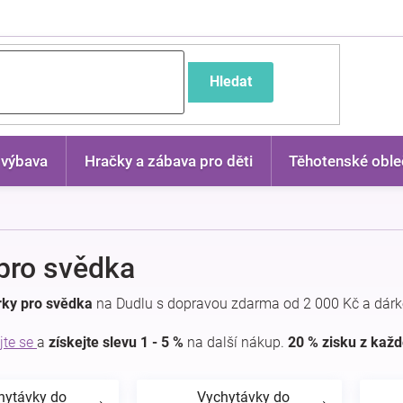
častější dotazy
Hledat
 výbava
Hračky a zábava pro děti
Těhotenské oble
pro svědka
rky pro svědka
na Dudlu s dopravou zdarma od 2 000 Kč a dárk
jte se
a
získejte slevu 1 - 5 %
na další nákup.
20 % zisku z kaž
hytávky do
Vychytávky do