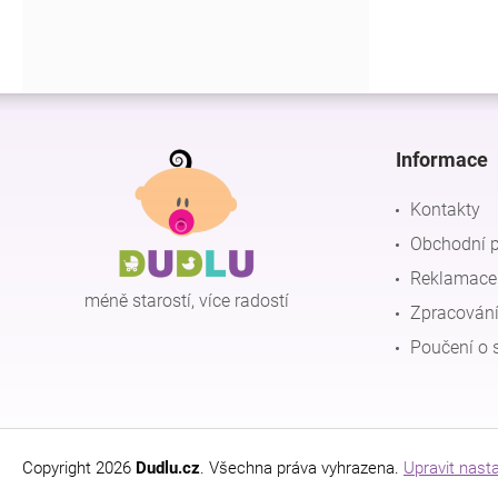
Z
á
p
Informace
a
t
Kontakty
í
Obchodní 
Reklamace 
méně starostí, více radostí
Zpracování
Poučení o 
Copyright 2026
Dudlu.cz
. Všechna práva vyhrazena.
Upravit nast