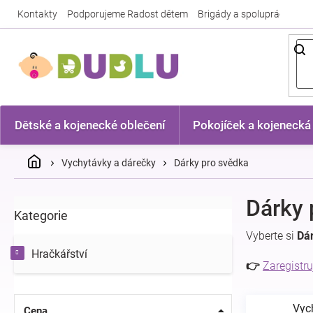
Přejít
Kontakty
Podporujeme Radost dětem
Brigády a spolupráce
Nej
na
obsah
Dětské a kojenecké oblečení
Pokojíček a kojenecká
Domů
Vychytávky a dárečky
Dárky pro svědka
P
Dárky 
Kategorie
Přeskočit
o
kategorie
s
Vyberte si
Dá
t
Hračkářství
r
👉
Zaregistru
a
n
Vyc
n
Cena