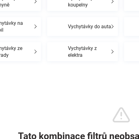
hyně
koupelny
hytávky na
Vychytávky do auta
il
hytávky ze
Vychytávky z
rady
elektra