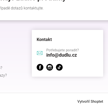
Kontakt
Potřebujete poradit?
info@dudlu.cz
p?
azy?
Vytvořil Shoptet