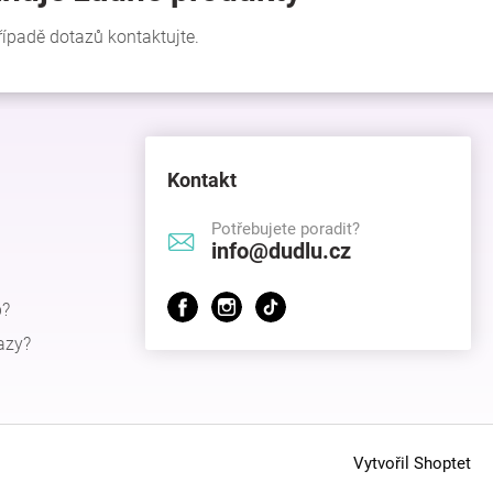
Kontakt
Potřebujete poradit?
info@dudlu.cz
p?
azy?
Vytvořil Shoptet