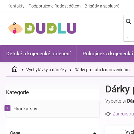
Přejít
Kontakty
Podporujeme Radost dětem
Brigády a spolupráce
Nej
na
obsah
Dětské a kojenecké oblečení
Pokojíček a kojenecká
Domů
Vychytávky a dárečky
Dárky pro tátu k narozeninám
P
Dárky 
Kategorie
Přeskočit
o
kategorie
s
Vyberte si
Dár
t
Hračkářství
r
👉
Zaregistru
a
n
Vyc
n
Cena