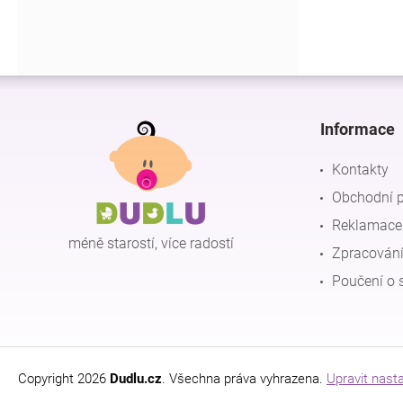
Z
á
p
Informace
a
t
Kontakty
í
Obchodní 
Reklamace 
méně starostí, více radostí
Zpracování
Poučení o 
Copyright 2026
Dudlu.cz
. Všechna práva vyhrazena.
Upravit nast