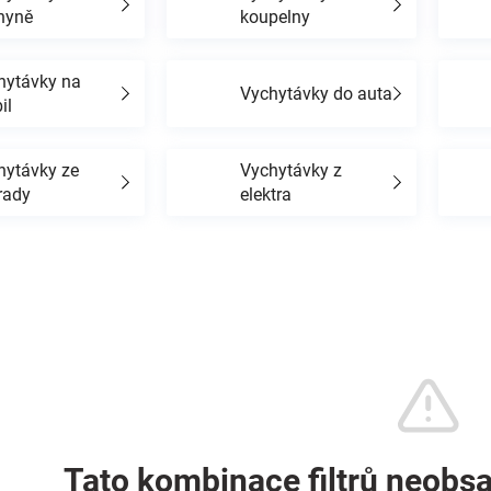
hyně
koupelny
hytávky na
Vychytávky do auta
il
hytávky ze
Vychytávky z
rady
elektra