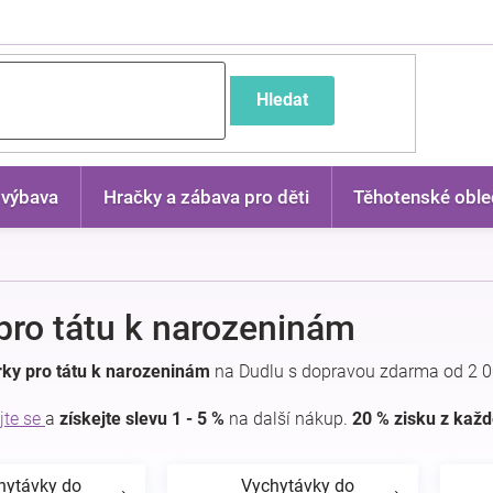
častější dotazy
Hledat
 výbava
Hračky a zábava pro děti
Těhotenské oble
pro tátu k narozeninám
ky pro tátu k narozeninám
na Dudlu s dopravou zdarma od 2 0
jte se
a
získejte slevu 1 - 5 %
na další nákup.
20 % zisku z kaž
hytávky do
Vychytávky do