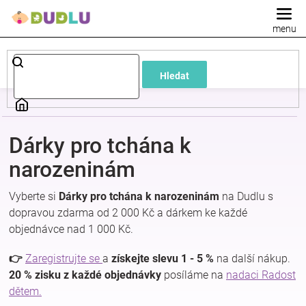
Přejít
na
obsah
Dětské
Hledat
a
kojenecké
Dárky pro tchána k
oblečení
narozeninám
Vyberte si
Dárky pro tchána k narozeninám
na Dudlu s
Pokojíček
dopravou zdarma od 2 000 Kč a dárkem ke každé
objednávce nad 1 000 Kč.
a
👉
Zaregistrujte se
a
získejte slevu 1 - 5 %
na další nákup.
kojenecká
20 % zisku z každé objednávky
posíláme na
nadaci Radost
dětem.
výbava