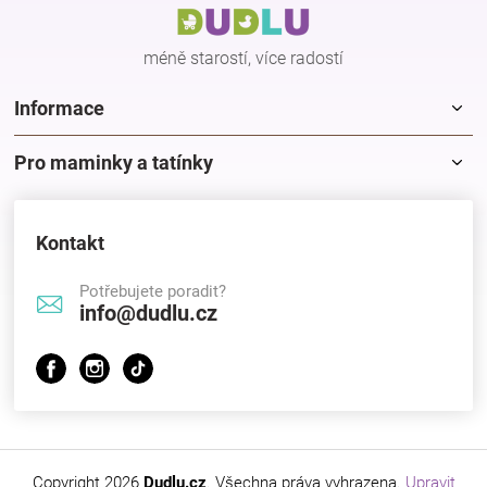
t
í
méně starostí, více radostí
Informace
Pro maminky a tatínky
Kontakt
Potřebujete poradit?
info@dudlu.cz
Copyright 2026
Dudlu.cz
. Všechna práva vyhrazena.
Upravit