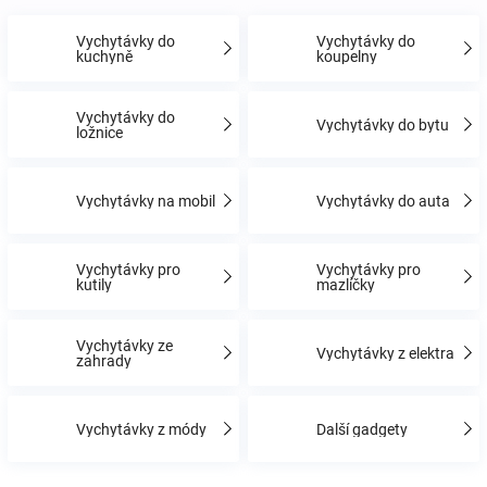
Vychytávky do
Vychytávky do
Hračky
kuchyně
koupelny
a
Vychytávky do
Vychytávky do bytu
ložnice
zábava
Vychytávky na mobil
Vychytávky do auta
pro
Vychytávky pro
Vychytávky pro
děti
kutily
mazlíčky
Těhotenské
Vychytávky ze
Vychytávky z elektra
zahrady
oblečení
Vychytávky z módy
Další gadgety
Novinky