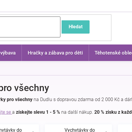
častější dotazy
Hledat
 výbava
Hračky a zábava pro děti
Těhotenské oble
pro všechny
rky pro všechny
na Dudlu s dopravou zdarma od 2 000 Kč a dár
jte se
a
získejte slevu 1 - 5 %
na další nákup.
20 % zisku z kaž
hytávky do
Vychytávky do