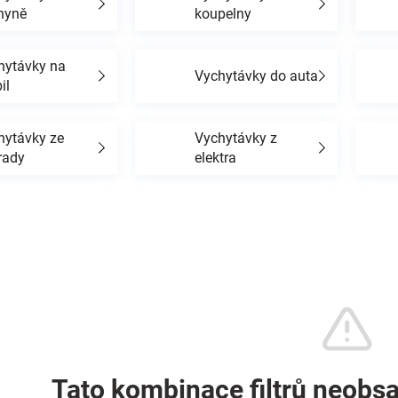
hyně
koupelny
hytávky na
Vychytávky do auta
il
hytávky ze
Vychytávky z
rady
elektra