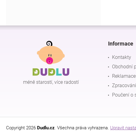
Z
á
p
Informace
a
t
Kontakty
í
Obchodní 
Reklamace 
méně starostí, více radostí
Zpracování
Poučení o 
Copyright 2026
Dudlu.cz
. Všechna práva vyhrazena.
Upravit nast