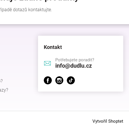
Kontakt
Potřebujete poradit?
info@dudlu.cz
p?
azy?
Vytvořil Shoptet