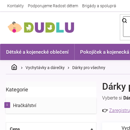
Přejít
Kontakty
Podporujeme Radost dětem
Brigády a spolupráce
Nej
na
obsah
Dětské a kojenecké oblečení
Pokojíček a kojenecká
Domů
Vychytávky a dárečky
Dárky pro všechny
P
Dárky 
Kategorie
Přeskočit
o
kategorie
s
Vyberte si
Dá
t
Hračkářství
r
👉
Zaregistru
a
n
Vyc
n
Cena