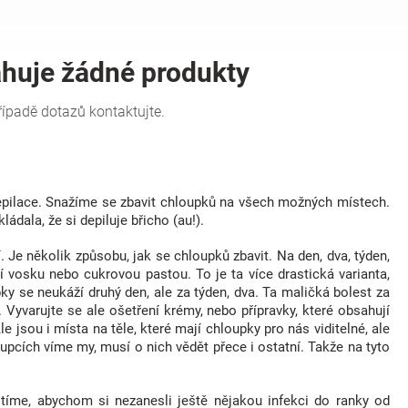
 epilace. Snažíme se zbavit chloupků na všech možných místech.
ádala, že si depiluje břicho (au!).
Je několik způsobu, jak se chloupků zbavit. Na den, dva, týden,
 vosku nebo cukrovou pastou. To je ta více drastická varianta,
ky se neukáží druhý den, ale za týden, dva. Ta maličká bolest za
 Vyvarujte se ale ošetření krémy, nebo přípravky, které obsahují
le jsou i místa na těle, které mají chloupky pro nás viditelné, ale
pcích víme my, musí o nich vědět přece i ostatní. Takže na tyto
tíme, abychom si nezanesli ještě nějakou infekci do ranky od