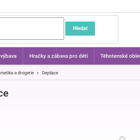
častější dotazy
Hledat
 výbava
Hračky a zábava pro děti
Těhotenské oble
metika a drogerie
Depilace
ce