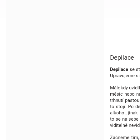
í
p
a
n
e
l
Depilace
Depilace
se st
Upravujeme si 
Málokdy uvidít
měsíc nebo na
trhnutí pastou
to stojí. Po d
alkohol, jinak 
to se na sebe 
viditelně nevi
Začneme tím, 