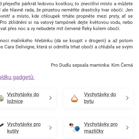
 přejeďte párkrát ledovou kostkou, to znecitliví místo a můžete
í ale hlavně rada, že pinzetou neměňte drasticky tvar obočí. Jen
dovnitř a místo, kde chloupek trháte propněte mezi prsty, ať se
. Pro zklidnění si na vatový tampónek dejte květovou vodu, nebo
ovat přes noc a vy nebudete mít červené fleky kolem obočí.
moci malinkého hřebínku (dá se koupit v drogerii) a až potom
lce Cara Delivigne, která si odmítla trhat obočí a chlubila se svým
Pro Dudlu sepsala maminka: Kim Černá
bídku gadgetů:
Vychytávky do
Vychytávky do
ložnice
bytu
Vychytávky pro
Vychytávky pro
kutily
mazlíčky