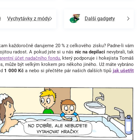
Vychytávky z módy
Další gadgety
 kam každoročně darujeme 20 % z celkového zisku? Padne-li vám
jitou radost. A pokud jste si u nás
nic na depilaci
nevybrali, tak
arentní účet nadačního fondu
, který podporuje i hokejista Tomáš
vás, může být velkým krokem pro někoho jiného. Už máte vybráno
od
1 000 Kč
a nebo si přečtěte pár našich dalších tipů
jak ušetřit