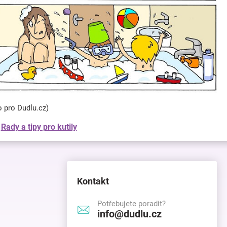
o pro Dudlu.cz)
:
Rady a tipy pro kutily
Kontakt
Potřebujete poradit?
info@dudlu.cz