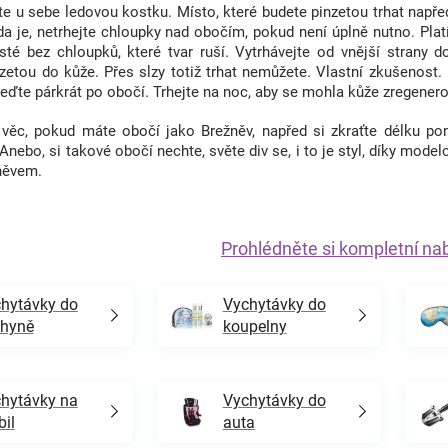
e u sebe ledovou kostku. Místo, které budete pinzetou trhat napřed
ada je, netrhejte chloupky nad obočím, pokud není úplně nutno. Plat
isté bez chloupků, které tvar ruší. Vytrhávejte od vnější strany 
nzetou do kůže. Přes slzy totiž trhat nemůžete. Vlastní zkušenost
eďte párkrát po obočí. Trhejte na noc, aby se mohla kůže zregener
 věc, pokud máte obočí jako Brežněv, napřed si zkraťte délku po
 Anebo, si takové obočí nechte, světe div se, i to je styl, díky mode
něvem.
Prohlédněte si kompletní na
hytávky do
Vychytávky do
chyně
koupelny
hytávky na
Vychytávky do
il
auta