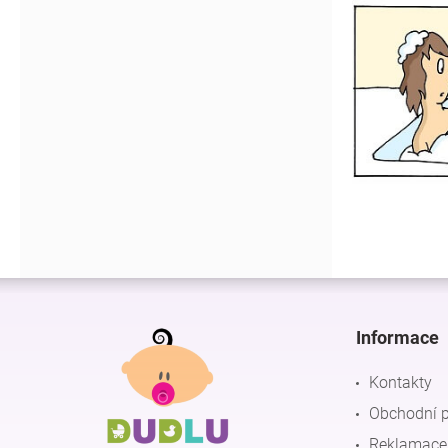
Z
á
p
Informace
a
t
Kontakty
í
Obchodní 
Reklamace 