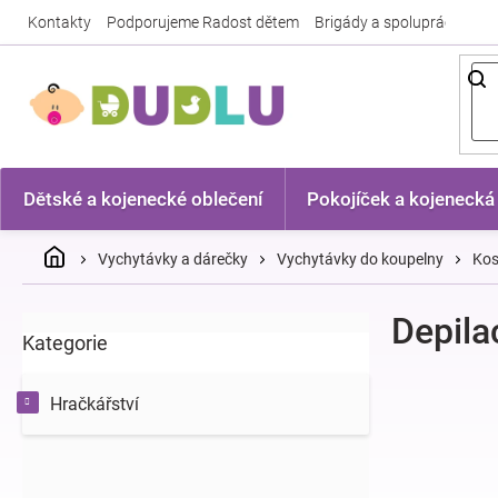
Přejít
Kontakty
Podporujeme Radost dětem
Brigády a spolupráce
Nej
na
obsah
Dětské a kojenecké oblečení
Pokojíček a kojenecká
Domů
Vychytávky a dárečky
Vychytávky do koupelny
Kos
P
Depila
Kategorie
Přeskočit
o
kategorie
s
t
Hračkářství
r
a
n
n