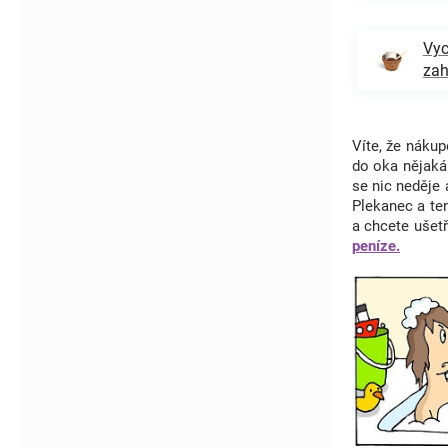
Vyc
zah
Víte, že nák
do oka nějak
se nic neděje
Plekanec a te
a chcete ušet
peníze.