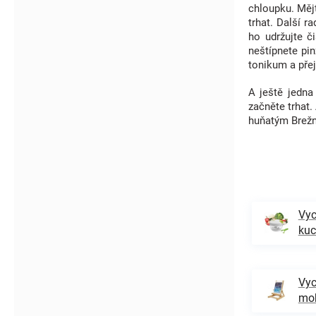
chloupku. Mějt
trhat. Další r
ho udržujte č
neštípnete pi
tonikum a přej
A ještě jedna
začněte trhat.
huňatým Brež
Vyc
ku
Vyc
mob