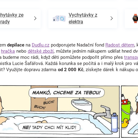
hytávky ze
Vychytávky z
rady
elektra
upem
depilace
na
Dudlu.cz
podporujete Nadační fond
Radost dětem
,
á
hračka
nebo
dětské zboží
, můžete jedním nákupem udělat hned dvo
 a budeme moc rádi, když děti pomůžete podpořit přímo přes
transp
nistka Lucie Šafářová. Každá korunka se počítá a i malý krok pro 
řit? Využijte dopravu zdarma
od 2 000 Kč
, získejte dárek k nákupu 