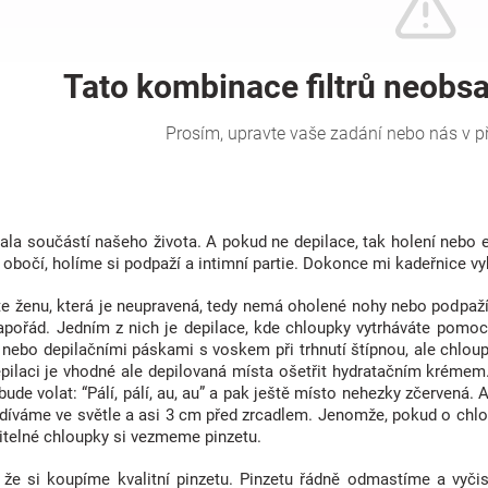
ala součástí našeho života. A pokud ne depilace, tak holení nebo
obočí, holíme si podpaží a intimní partie. Dokonce mi kadeřnice vykl
e ženu, která je neupravená, tedy nemá oholené nohy nebo podpaží. 
pořád. Jedním z nich je depilace, kde chloupky vytrháváte pomocí
 nebo depilačními páskami s voskem při trhnutí štípnou, ale chloup
epilaci je vhodné ale depilovaná místa ošetřit hydratačním krémem.
bude volat: “Pálí, pálí, au, au” a pak ještě místo nehezky zčervená. A
díváme ve světle a asi 3 cm před zrcadlem. Jenomže, pokud o chlou
ditelné chloupky si vezmeme pinzetu.
že si koupíme kvalitní pinzetu. Pinzetu řádně odmastíme a vyčis