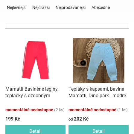
Ř
a
Nejlevnější
Nejdražší
Nejprodávanější
Abecedně
z
Hračky
e
n
a
í
V
p
ý
r
zábava
p
o
i
d
pro
s
u
p
k
děti
r
t
o
ů
Mamatti Bavlněné legíny,
Tepláky s kapsami, bavlna
d
Těhotenské
tepláčky s ozdobným
Mamatti, Dino park - modré
u
bočním stříbrným páskem
k
Heart - červené
oblečení
momentálně nedostupné
(2 ks)
momentálně nedostupné
(1 ks)
t
ů
199 Kč
202 Kč
od
Novinky
Detail
Detail