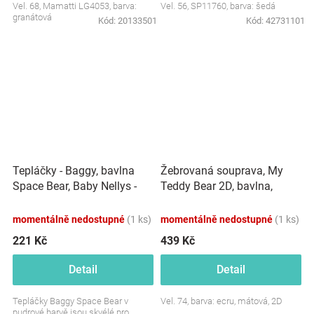
Vel. 68, Mamatti LG4053, barva:
Vel. 56, SP11760, barva: šedá
granátová
Kód:
20133501
Kód:
42731101
Tepláčky - Baggy, bavlna
Žebrovaná souprava, My
Space Bear, Baby Nellys -
Teddy Bear 2D, bavlna,
pudrové
ecru/mátová
momentálně nedostupné
(1 ks)
momentálně nedostupné
(1 ks)
221 Kč
439 Kč
Detail
Detail
Tepláčky Baggy Space Bear v
Vel. 74, barva: ecru, mátová, 2D
pudrové barvě jsou skvélé pro