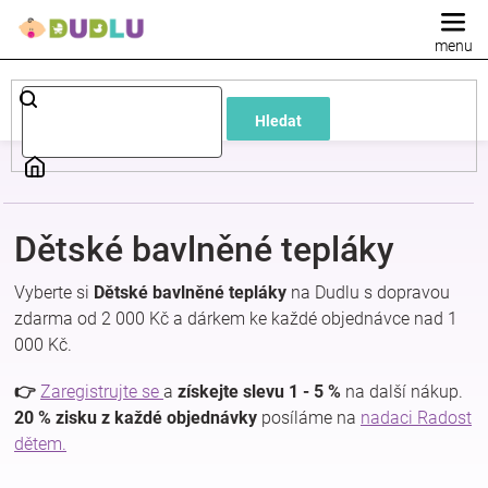
Přejít
na
obsah
Dětské
Hledat
a
kojenecké
Dětské bavlněné tepláky
oblečení
Vyberte si
Dětské bavlněné tepláky
na Dudlu s dopravou
Pokojíček
zdarma od 2 000 Kč a dárkem ke každé objednávce nad 1
000 Kč.
a
👉
Zaregistrujte se
a
získejte slevu 1 - 5 %
na další nákup.
20 % zisku z každé objednávky
posíláme na
nadaci Radost
kojenecká
dětem.
výbava