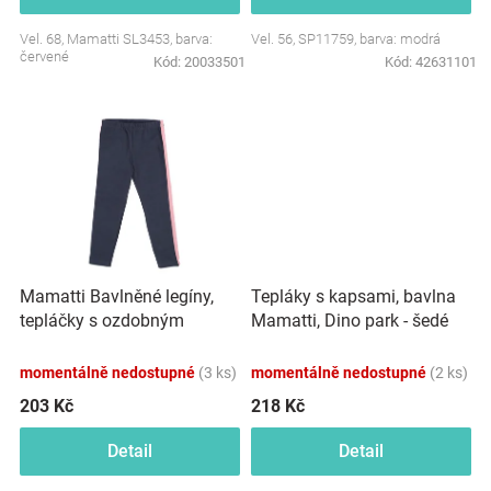
Značky
Vel. 68, Mamatti SL3453, barva:
Vel. 56, SP11759, barva: modrá
červené
Kód:
20033501
Kód:
42631101
Blog
Hračkářství
Přihlášení
Mamatti Bavlněné legíny,
Tepláky s kapsami, bavlna
tepláčky s ozdobným
Mamatti, Dino park - šedé
bočním páskem Tokio -
granátové
momentálně nedostupné
(3 ks)
momentálně nedostupné
(2 ks)
203 Kč
218 Kč
Detail
Detail