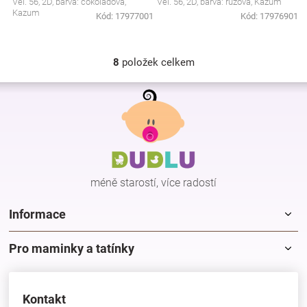
Vel. 56, 2D, barva: čokoládová,
Vel. 56, 2D, barva: růžová, Kazum
Kazum
Kód:
17977001
Kód:
17976901
8
položek celkem
O
v
Z
l
á
á
p
d
a
a
c
t
í
í
p
méně starostí, více radostí
r
v
k
Informace
y
v
Pro maminky a tatínky
ý
p
i
s
Kontakt
u