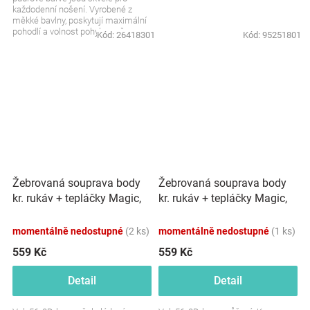
každodenní nošení. Vyrobené z
měkké bavlny, poskytují maximální
pohodlí a volnost pohybu vašemu
Kód:
26418301
Kód:
95251801
dítěti. Ideální pro...
Žebrovaná souprava body
Žebrovaná souprava body
kr. rukáv + tepláčky Magic,
kr. rukáv + tepláčky Magic,
bavlna, čokoládová
bavlna, růžová
momentálně nedostupné
(2 ks)
momentálně nedostupné
(1 ks)
559 Kč
559 Kč
Detail
Detail