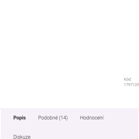
Kód:
Kód:
3857130
1797120
Popis
Podobné (14)
Hodnocení
Diskuze