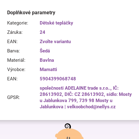
Doplňkové parametry
Kategorie
:
Dětské tepláčky
Záruka
:
24
EAN
:
Zvolte variantu
Barva
:
Šedá
Materiál
:
Bavlna
Výrobce
:
Mamatti
EAN
:
5904399068748
společnosti ADELAINE trade s.r.o.., IČ:
28613902, DIČ: CZ 28613902, sídlo: Mosty
GPSR
:
u Jablunkova 799, 739 98 Mosty u
Jablunkova | velkoobchod@nellys.cz
Z
á
p