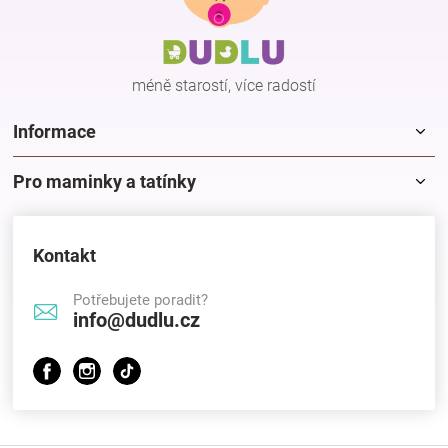
a
t
í
méně starostí, více radostí
Informace
Pro maminky a tatínky
Kontakt
Potřebujete poradit?
info@dudlu.cz