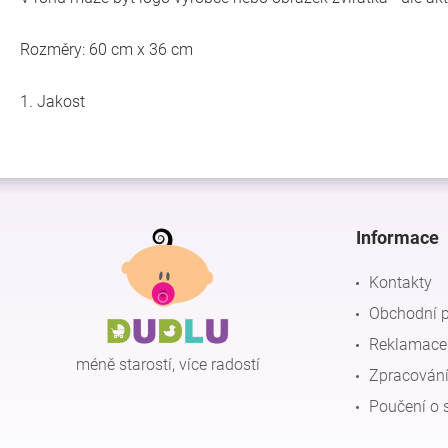
Rozměry: 60 cm x 36 cm
1. Jakost
Z
á
p
Informace
a
t
Kontakty
í
Obchodní 
Reklamace 
méně starostí, více radostí
Zpracování
Poučení o 