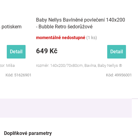
Baby Nellys Bavlněné povlečení 140x200
s potiskem
- Bubble Retro šedorůžové
momentálně nedostupné
(1 ks)
649 Kč
Detail
Detail
zor: Míša
rozměr: 140x200/70x80cm, Bavlna, Baby Nellys ®
Kód:
51626901
Kód:
49956001
Doplňkové parametry