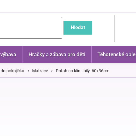
častější dotazy
Hledat
 výbava
Hračky a zábava pro děti
Těhotenské oble
 do pokojíčku
Matrace
Potah na klín - bílý. 60x36cm