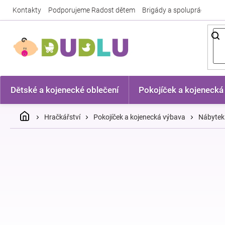
Přejít
Kontakty
Podporujeme Radost dětem
Brigády a spolupráce
Nej
na
obsah
Dětské a kojenecké oblečení
Pokojíček a kojenecká
Domů
Hračkářství
Pokojíček a kojenecká výbava
Nábytek