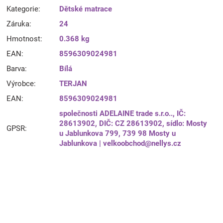
Kategorie
:
Dětské matrace
Záruka
:
24
Hmotnost
:
0.368 kg
EAN
:
8596309024981
Barva
:
Bílá
Výrobce
:
TERJAN
EAN
:
8596309024981
společnosti ADELAINE trade s.r.o.., IČ:
28613902, DIČ: CZ 28613902, sídlo: Mosty
GPSR
:
u Jablunkova 799, 739 98 Mosty u
Jablunkova | velkoobchod@nellys.cz