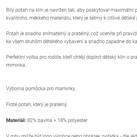
Bílý potah na klín je navržen tak, aby poskytoval maximální
kvalitního, měkkého materiálu, který je šetrný k citlivé dětsk
Potah je snadno snímatelný a pratelný, což oceníte při pravide
ke všem druhům dětského vybavení a snadno zapadne do kaž
Perfektní volba pro rodiče, kteří chtějí doplnit dětský klín o p
miminka.
Výborná pomůcka pro maminky.
Froté potah, který je pratelný.
Materiál:
82% bavlna + 18% polyester
V rohu může být logo výrobce nebo obrázek zvířátka - dle ak