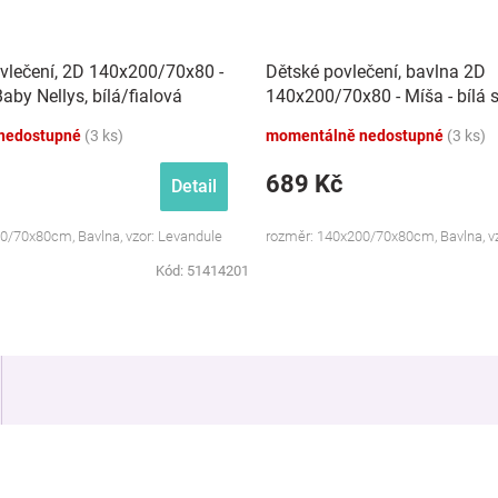
vlečení, 2D 140x200/70x80 -
Dětské povlečení, bavlna 2D
aby Nellys, bílá/fialová
140x200/70x80 - Míša - bílá 
nedostupné
(3 ks)
momentálně nedostupné
(3 ks)
689 Kč
Detail
0/70x80cm, Bavlna, vzor: Levandule
rozměr: 140x200/70x80cm, Bavlna, v
Kód:
51414201