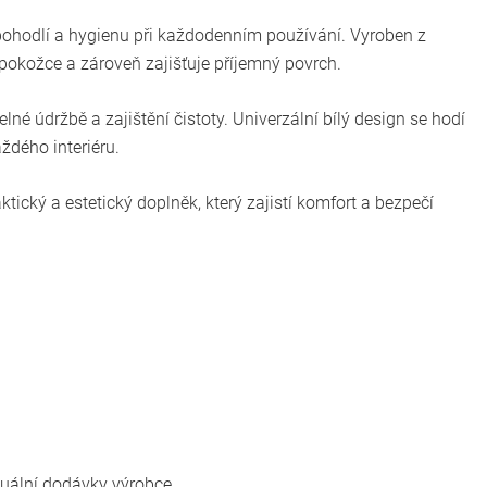
 pohodlí a hygienu při každodenním používání. Vyroben z
é pokožce a zároveň zajišťuje příjemný povrch.
lné údržbě a zajištění čistoty. Univerzální bílý design se hodí
dého interiéru.
raktický a estetický doplněk, který zajistí komfort a bezpečí
tuální dodávky výrobce