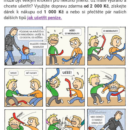
může být velkým krokem pro někoho jiného. Už máte vybráno a
chcete ušetřit? Využijte dopravu zdarma
od 2 000 Kč
, získejte
dárek k nákupu od
1 000 Kč
a nebo si přečtěte pár našich
dalších tipů
jak ušetřit peníze.