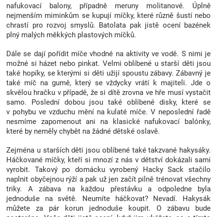
nafukovací balony, případně meruny molitanové. Úplně
p
nejmenším miminkům se kupují míčky, které různě šustí nebo
i
chrastí pro rozvoj smyslů. Batolata pak jistě ocení bazének
s
plný malých měkkých plastových míčků.
u
Dále se dají pořídit míče vhodné na aktivity ve vodě. S nimi je
možné si házet nebo pinkat. Velmi oblíbené u starší děti jsou
také hopíky, se kterými si děti užijí spoustu zábavy. Zábavný je
také míč na gumě, který se vždycky vrátí k majiteli. Jde o
skvělou hračku v případě, že si dítě zrovna ve hře musí vystačit
samo. Poslední dobou jsou také oblíbené disky, které se
v pohybu ve vzduchu mění na kulaté míče. V neposlední řadě
nesmíme zapomenout ani na klasické nafukovací balónky,
které by neměly chybět na žádné dětské oslavě.
Zejména u starších děti jsou oblíbené také takzvané hakysáky.
Háčkované míčky, kteří si mnozí z nás v dětství dokázali sami
vyrobit. Takový po domácku vyrobený Hacky Sack stačilo
naplnit obyčejnou rýží a pak už jen začít pilně trénovat všechny
triky. A zábava na každou přestávku a odpoledne byla
jednoduše na světě. Neumíte háčkovat? Nevadí. Hakysák
můžete za pár korun jednoduše koupit. O zábavu bude