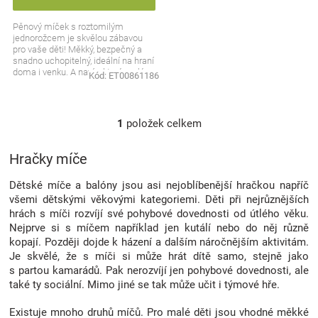
Značky
Pěnový míček s roztomilým
jednorožcem je skvělou zábavou
pro vaše děti! Měkký, bezpečný a
Blog
snadno uchopitelný, ideální na hraní
doma i venku. A navíc, který malý
Kód:
ET00861186
milovník kouzel...
Hračkářství
1
položek celkem
Přihlášení
O
v
l
Hračky míče
á
d
Dětské míče a balóny jsou asi nejoblíbenější hračkou napříč
a
všemi dětskými věkovými kategoriemi. Děti při nejrůznějších
c
hrách s míči rozvíjí své pohybové dovednosti od útlého věku.
í
Nejprve si s míčem například jen kutálí nebo do něj různě
p
kopají. Později dojde k házení a dalším náročnějším aktivitám.
r
Je skvělé, že s míči si může hrát dítě samo, stejně jako
v
s partou kamarádů. Pak nerozvíjí jen pohybové dovednosti, ale
k
také ty sociální. Mimo jiné se tak může učit i týmové hře.
y
v
Existuje mnoho druhů míčů. Pro malé děti jsou vhodné měkké
ý