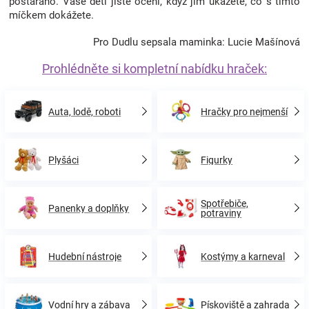
postaráno. Vaše děti jistě ocení, když jim ukážete, co s tímto
míčkem dokážete.
Pro Dudlu sepsala maminka: Lucie Mašínová
Prohlédněte si kompletní nabídku hraček:
Auta, lodě, roboti
Hračky pro nejmenší
Plyšáci
Figurky
Spotřebiče,
Panenky a doplňky
potraviny
Hudební nástroje
Kostýmy a karneval
Vodní hry a zábava
Pískoviště a zahrada