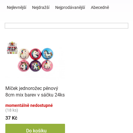
Ř
a
Nejlevnější
Nejdražší
Nejprodávanější
Abecedně
z
Hračky
e
n
a
í
V
p
ý
r
zábava
p
o
i
d
pro
s
u
p
k
děti
r
t
o
ů
Míček jednorožec pěnový
d
Těhotenské
8cm mix barev v sáčku 24ks
u
v boxu
k
momentálně nedostupné
oblečení
t
(18 ks)
ů
37 Kč
Novinky
Do košíku