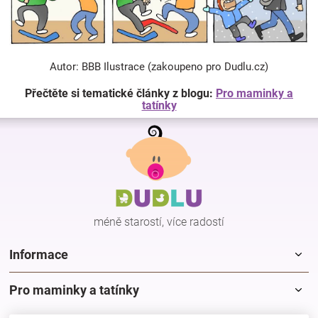
Autor: BBB Ilustrace (zakoupeno pro Dudlu.cz)
Přečtěte si tematické články z blogu:
Pro maminky a
tatínky
Z
á
p
a
t
í
méně starostí, více radostí
Informace
Pro maminky a tatínky