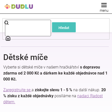
Přejít
na
obsah
Dětské
Hledat
a
kojenecké
Dětské míče
oblečení
Vyberte si dětské míče v našem hračkářství
s dopravou
Pokojíček
zdarma od 2 000 Kč a dárkem ke každé objednávce nad 1
000 Kč.
a
Zaregistrujte se
a
získejte slevu 1 - 5 %
na další nákup.
20
% zisku z každé objednávky
posíláme na
nadaci Radost
kojenecká
dětem.
výbava