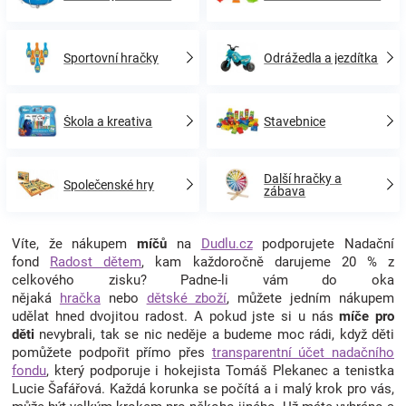
Sportovní hračky
Odrážedla a jezdítka
Škola a kreativa
Stavebnice
Další hračky a
Společenské hry
zábava
Víte, že nákupem
míčů
na
Dudlu.cz
podporujete Nadační
fond
Radost dětem
, kam každoročně darujeme 20 % z
celkového zisku? Padne-li vám do oka
nějaká
hračka
nebo
dětské zboží
, můžete jedním nákupem
udělat hned dvojitou radost. A pokud jste si u nás
míče pro
děti
nevybrali, tak se nic neděje a budeme moc rádi, když děti
pomůžete podpořit přímo přes
transparentní účet nadačního
fondu
, který podporuje i hokejista Tomáš Plekanec a tenistka
Lucie Šafářová. Každá korunka se počítá a i malý krok pro vás,