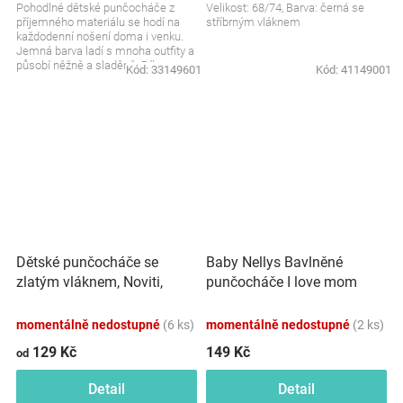
Pohodlné dětské punčocháče z
Velikost: 68/74, Barva: černá se
příjemného materiálu se hodí na
stříbrným vláknem
každodenní nošení doma i venku.
Jemná barva ladí s mnoha outfity a
působí něžně a sladěně. Díky
Kód:
33149601
Kód:
41149001
měkkému zpracování...
Dětské punčocháče se
Baby Nellys Bavlněné
zlatým vláknem, Noviti,
punčocháče I love mom
černé
&amp; dad - červené
momentálně nedostupné
(6 ks)
momentálně nedostupné
(2 ks)
129 Kč
149 Kč
od
Detail
Detail