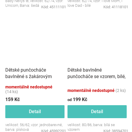
Baby Nellys ®, velikost: 62/74, vzor:
velikost: 62/74, vzor: I love Mom, I
Unicorn, Barva: šedá
love Dad - bílé
Kód:
45111101
Kód:
41118101
Dětské punčocháče
Dětské bavlněné
bavlněné s žakárovým
punčocháče se vzorem, bílé,
vzorem, pískové
vel. 80/86
momentálně nedostupné
momentálně nedostupné
(2 ks)
(14 ks)
159 Kč
199 Kč
od
Detail
Detail
velikost: 56/62, vzor: jednobarevné,
velikost: 80/86, barva: bílá se
barva: písková
vzorem
Kód:
45992201
Kód:
38594701