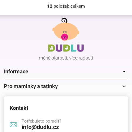
12
položek celkem
O
v
Z
l
á
á
p
d
a
a
c
t
í
í
p
méně starostí, více radostí
r
v
k
Informace
y
v
Pro maminky a tatínky
ý
p
i
s
Kontakt
u
Potřebujete poradit?
info@dudlu.cz