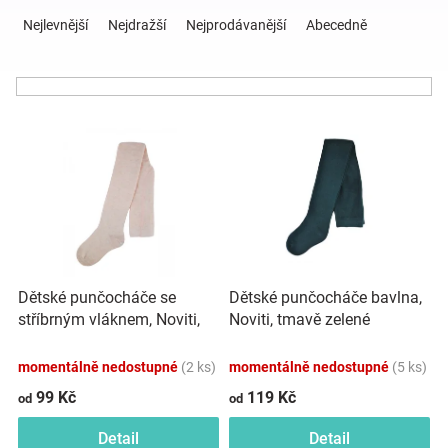
Ř
a
Nejlevnější
Nejdražší
Nejprodávanější
Abecedně
z
Hračky
e
n
a
í
V
p
ý
r
zábava
p
o
i
d
pro
s
u
p
k
děti
r
t
o
ů
Dětské punčocháče se
Dětské punčocháče bavlna,
d
Těhotenské
stříbrným vláknem, Noviti,
Noviti, tmavě zelené
u
růžový melírek
k
oblečení
momentálně nedostupné
(2 ks)
momentálně nedostupné
(5 ks)
t
ů
99 Kč
119 Kč
od
od
Novinky
Detail
Detail