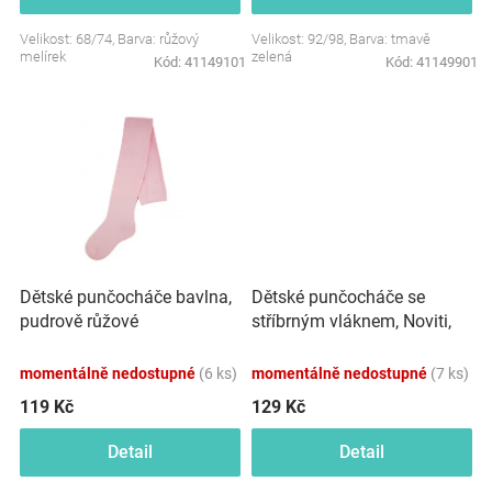
Značky
Velikost: 68/74, Barva: růžový
Velikost: 92/98, Barva: tmavě
melírek
zelená
Kód:
41149101
Kód:
41149901
Blog
Hračkářství
Přihlášení
Dětské punčocháče se
Dětské punčocháče bavlna,
stříbrným vláknem, Noviti,
pudrově růžové
černé
momentálně nedostupné
(6 ks)
momentálně nedostupné
(7 ks)
119 Kč
129 Kč
Detail
Detail