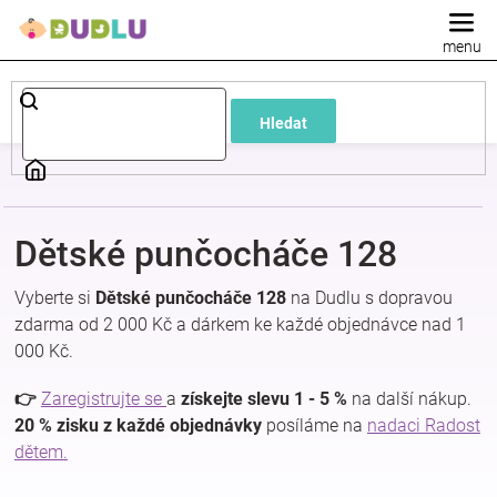
Přejít
na
obsah
Dětské
Hledat
a
kojenecké
Dětské punčocháče 128
oblečení
Vyberte si
Dětské punčocháče 128
na Dudlu s dopravou
Pokojíček
zdarma od 2 000 Kč a dárkem ke každé objednávce nad 1
000 Kč.
a
👉
Zaregistrujte se
a
získejte slevu 1 - 5 %
na další nákup.
20 % zisku z každé objednávky
posíláme na
nadaci Radost
kojenecká
dětem.
výbava