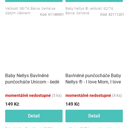
Velikost: 68/74, Barva: černá se
Baby Nellys ®, velikost: 62/74,
zlatým vláknem
Barva: červená
Kód:
41148901
Kód:
42111201
Bavlněné punčocháče Baby
Baby Nellys Bavlněné
Nellys ® - I love Mom, I love
punčocháče Unicorn - šedé
Dad - bílé
momentálně nedostupné
(5 ks)
momentálně nedostupné
(4 ks)
149 Kč
149 Kč
Detail
Detail