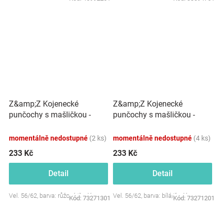
Z&amp;Z Kojenecké
Z&amp;Z Kojenecké
punčochy s mašličkou -
punčochy s mašličkou -
růžová/bílá
šedá/bílá
momentálně nedostupné
(2 ks)
momentálně nedostupné
(4 ks)
233 Kč
233 Kč
Detail
Detail
Vel. 56/62, barva: růžová/šedá
Vel. 56/62, barva: bílá/šedá
Kód:
73271301
Kód:
73271201