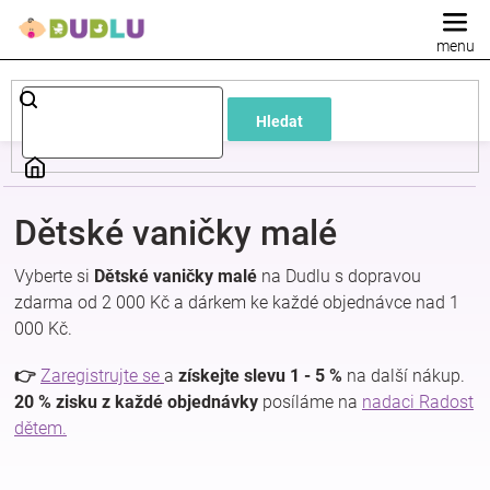
Přejít
na
obsah
Dětské
Hledat
a
kojenecké
Dětské vaničky malé
oblečení
Vyberte si
Dětské vaničky malé
na Dudlu s dopravou
zdarma od 2 000 Kč a dárkem ke každé objednávce nad 1
Pokojíček
000 Kč.
a
👉
Zaregistrujte se
a
získejte slevu 1 - 5 %
na další nákup.
20 % zisku z každé objednávky
posíláme na
nadaci Radost
dětem.
kojenecká
výbava