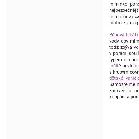
miminko poho
nejbezpečnějš
miminka zvída
protože ztěžuj
Pěnová lehát
vody, aby mim
totiž zbývá v
v pořadí jsou 
typem nic nez
určitě nevidí
s hrubým povr
dětské vaničk
Samozřejmě m
zároveň ho om
koupání a použ