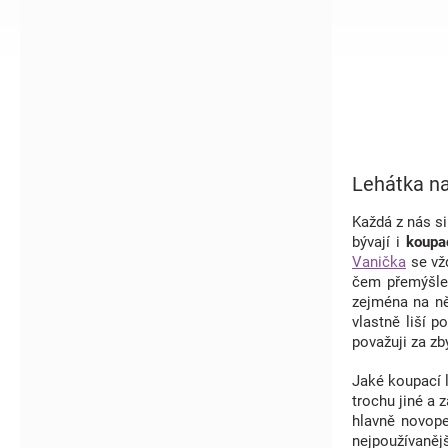
í
p
a
n
e
l
Lehátka n
Každá z nás si
bývají i
koupa
Vanička
se vž
čem přemýšlet
zejména na ně
vlastně liší p
považuji za zb
Jaké koupací l
trochu jiné a 
hlavně novope
nejpoužívaněj