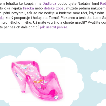
pem lehátka ke koupání na
Dudlu.cz
podporujete Nadační fond
Rad
 do oka nějaká
hračka
nebo
dětské zboží
, můžete jedním nákupem u
upání nevybrali, tak se nic neděje a budeme moc rádi, když ná
ndu
, který podporuje i hokejista Tomáš Plekanec a tenistka Lucie Š
 pro někoho jiného. Už máte vybráno a chcete ušetřit? Využijte do
te pár našich dalších tipů
jak ušetřit peníze.