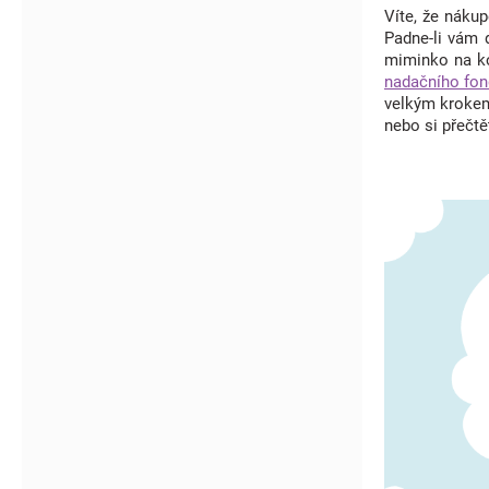
Víte, že náku
Padne-li vám
miminko na ko
nadačního fo
velkým krokem
nebo si přečtě