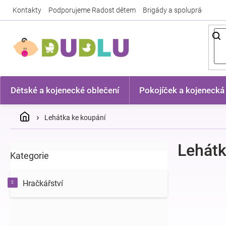
Přejít
Kontakty
Podporujeme Radost dětem
Brigády a spolupráce
Nej
na
obsah
Dětské a kojenecké oblečení
Pokojíček a kojenecká
Domů
Lehátka ke koupání
P
Lehátk
Kategorie
Přeskočit
o
kategorie
s
t
Hračkářství
r
a
n
n