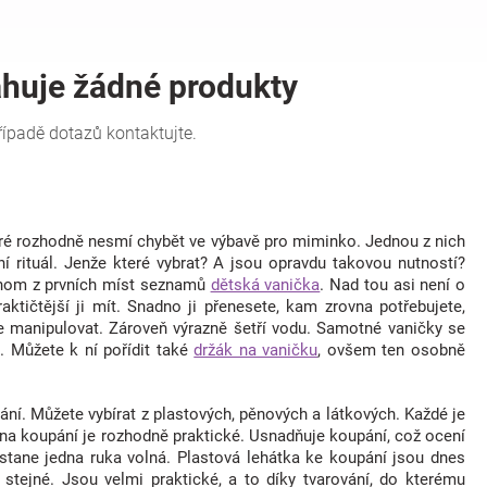
teré rozhodně nesmí chybět ve výbavě pro miminko. Jednou z nich
í rituál. Jenže které vybrat? A jsou opravdu takovou nutností?
dnom z prvních míst seznamů
dětská vanička
. Nad tou asi není o
ičtější ji mít. Snadno ji přenesete, kam zrovna potřebujete,
manipulovat. Zároveň výrazně šetří vodu. Samotné vaničky se
é. Můžete k ní pořídit také
držák na vaničku
, ovšem ten osobně
ní. Můžete vybírat z plastových, pěnových a látkových. Každé je
 na koupání je rozhodně praktické. Usnadňuje koupání, což ocení
stane jedna ruka volná. Plastová lehátka ke koupání jsou dnes
 stejné. Jsou velmi praktické, a to díky tvarování, do kterému