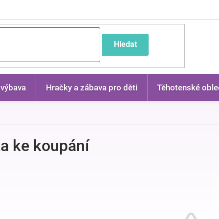
častější dotazy
Hledat
 výbava
Hračky a zábava pro děti
Těhotenské oble
a ke koupání