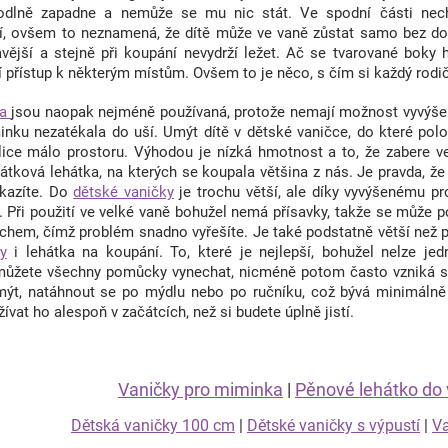
dlně zapadne a nemůže se mu nic stát. Ve spodní části nechyb
í, ovšem to neznamená, že dítě může ve vaně zůstat samo bez d
vější a stejně při koupání nevydrží ležet. Ač se tvarované boky h
í přístup k některým místům. Ovšem to je něco, s čím si každý rodič 
ka
jsou naopak nejméně používaná, protože nemají možnost vyvýšen
inku nezatékala do uší. Umýt dítě v dětské vaničce, do které polo
elice málo prostoru. Výhodou je nízká hmotnost a to, že zabere v
látková lehátka, na kterých se koupala většina z nás. Je pravda, že 
kazíte. Do
dětské vaničky
je trochu větší, ale díky vyvýšenému pr
m. Při použití ve velké vaně bohužel nemá přísavky, takže se může
chem, čímž problém snadno vyřešíte. Je také podstatně větší než p
y
i lehátka na koupání. To, které je nejlepší, bohužel nelze je
ůžete všechny pomůcky vynechat, nicméně potom často vzniká si
ýt, natáhnout se po mýdlu nebo po ručníku, což bývá minimálně 
ívat ho alespoň v začátcích, než si budete úplně jistí.
Vaničky pro miminka
|
Pěnové lehátko do 
Dětská vaničky 100 cm
|
Dětské vaničky s výpustí
|
Va