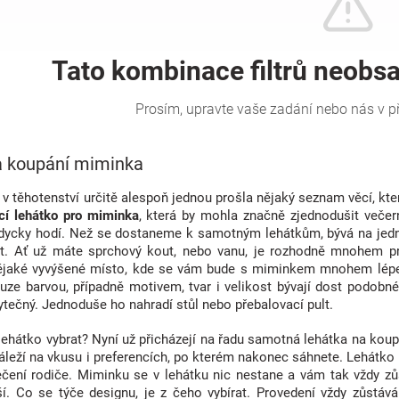
a koupání miminka
 v těhotenství určitě alespoň jednou prošla nějaký seznam věcí, k
cí lehátko pro miminka
, která by mohla značně zjednodušit večern
dycky hodí. Než se dostaneme k samotným lehátkům, bývá na je
. Ať už máte sprchový kout, nebo vanu, je rozhodně mnohem prakt
jaké vyvýšené místo, kde se vám bude s miminkem mnohem lépe 
ouze barvou, případně motivem, tvar i velikost bývají dost podobn
ytečný. Jednoduše ho nahradí stůl nebo přebalovací pult.
ehátko vybrat? Nyní už přicházejí na řadu samotná lehátka na koupá
záleží na vkusu i preferencích, po kterém nakonec sáhnete. Lehátko
čení rodiče. Miminku se v lehátku nic nestane a vám tak vždy zů
ší. Co se týče designu, je z čeho vybírat. Provedení vždy zůstává