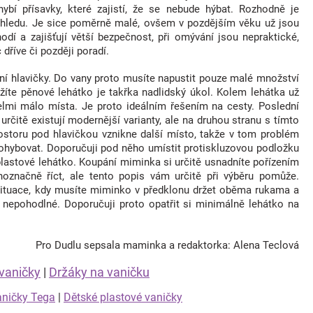
í přísavky, které zajistí, že se nebude hýbat. Rozhodně je
ohledu. Je sice poměrně malé, ovšem v pozdějším věku už jsou
odí a zajišťují větší bezpečnost, při omývání jsou nepraktické,
dříve či později poradí.
í hlavičky. Do vany proto musíte napustit pouze malé množství
žíte pěnové lehátko je takřka nadlidský úkol. Kolem lehátka už
elmi málo místa. Je proto ideálním řešením na cesty. Poslední
určitě existují modernější varianty, ale na druhou stranu s tímto
ostoru pod hlavičkou vznikne další místo, takže v tom problém
 pohybovat. Doporučuji pod něho umístit protiskluzovou podložku
lastové lehátko. Koupání miminka si určitě usnadníte pořízením
dnoznačně říct, ale tento popis vám určitě při výběru pomůže.
tuace, kdy musíte miminko v předklonu držet oběma rukama a
nepohodlné. Doporučuji proto opatřit si minimálně lehátko na
Pro Dudlu sepsala maminka a redaktorka: Alena Teclová
vaničky
|
Držáky na vaničku
ničky Tega
|
Dětské plastové vaničky