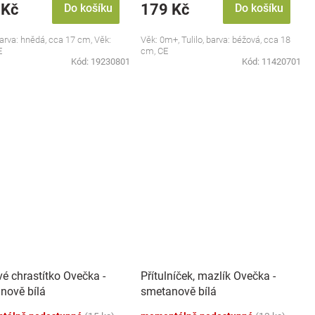
 Kč
179 Kč
Do košíku
Do košíku
 barva: hnědá, cca 17 cm, Věk:
Věk: 0m+, Tulilo, barva: béžová, cca 18
E
cm, CE
Kód:
19230801
Kód:
11420701
é chrastítko Ovečka -
Přítulníček, mazlík Ovečka -
nově bílá
smetanově bílá