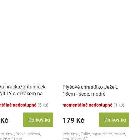
vá hračka/přítulníček
Plyšové chrastítko Ježek,
ILLY s držákem na
18cm - šedé, modré
k BabyOno, béžový
tálně nedostupné
(5 ks)
momentálně nedostupné
(1 ks)
 Kč
179 Kč
Do košíku
Do košíku
ěte: 0m+, Barva: béžová,
Věk: 0m+, Tulilo, barva: šedé, modré,
: 26 x 21 cm
cca 18 cm, CE