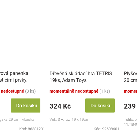
rová panenka
Dřevěná skládací hra TETRIS -
Plyšo
tícími prvky,
19ks, Adam Toys
20 cm
 nedostupné
(3 ks)
momentálně nedostupné
(1 ks)
momen
324 Kč
239
Do košíku
Do košíku
ýška 29 cm. Mořská
Věk: 3 +, roz. 19 x 19cm
Tulilo, 
11/484
Kód:
86381201
Kód:
92608601