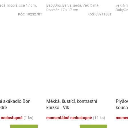
 šedá, modrá, cca 17 cm,
BabyOno, Barva: šedá, Věk: 0 m+,
věk: 6 
Rozměr: 17 x 17 cm.
BabyO
Kód:
19232701
Kód:
85911301
é skákadlo Bon
Měkká, šustící, kontrastní
Plyšo
dré
knížka - Vlk
kousá
 nedostupné
(1 ks)
momentálně nedostupné
(11 ks)
momen