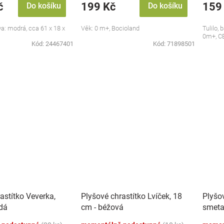
č
199 Kč
159
Do košíku
Do košíku
va: modrá, cca 61 x 18 x
Věk: 0 m+, Bocioland
Tulilo,
0m+, C
Kód:
24467401
Kód:
71898501
astítko Veverka,
Plyšové chrastítko Lvíček, 18
Plyšov
dá
cm - béžová
smeta