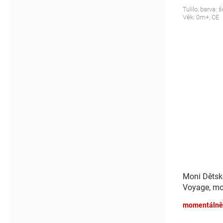
Tulilo, barva:
Věk: 0m+, CE
Moni Dětsk
Voyage, mo
momentálně