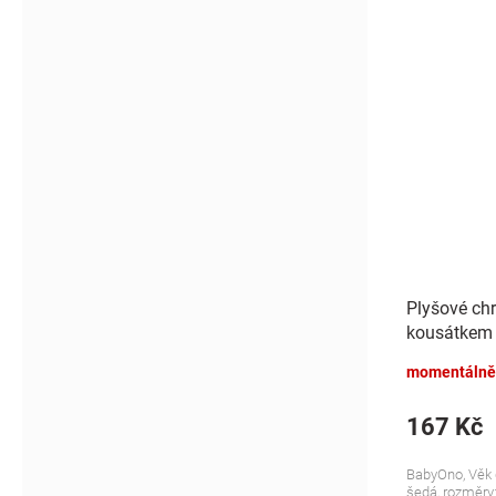
Plyšové chr
kousátkem 
momentálně
167 Kč
BabyOno, Věk d
šedá, rozměry