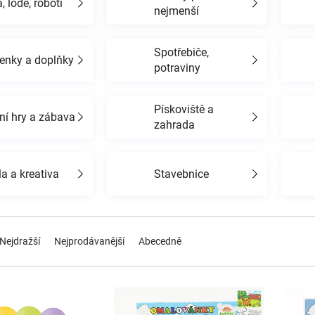
, lodě, roboti
nejmenší
Spotřebiče,
enky a doplňky
potraviny
Pískoviště a
ní hry a zábava
zahrada
a a kreativa
Stavebnice
Nejdražší
Nejprodávanější
Abecedně