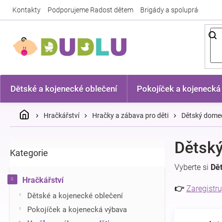
Přejít
Kontakty
Podporujeme Radost dětem
Brigády a spolupráce
Nej
na
obsah
Dětské a kojenecké oblečení
Pokojíček a kojenecká
Domů
Hračkářství
Hračky a zábava pro děti
Dětský dome
P
Dětsk
Kategorie
Přeskočit
o
kategorie
s
Vyberte si
Dě
t
Hračkářství
r
👉
Zaregistru
Dětské a kojenecké oblečení
a
n
Pokojíček a kojenecká výbava
n