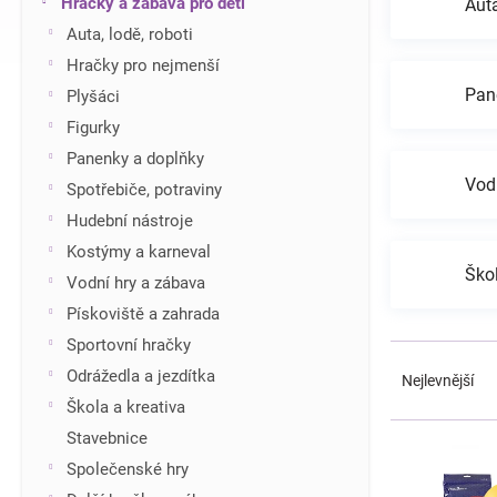
Hračky a zábava pro děti
Auta
í
Auta, lodě, roboti
p
Hračky pro nejmenší
a
n
Pan
Plyšáci
e
Figurky
l
Panenky a doplňky
Vod
Spotřebiče, potraviny
Hudební nástroje
Kostýmy a karneval
Škol
Vodní hry a zábava
Pískoviště a zahrada
Sportovní hračky
Ř
a
Odrážedla a jezdítka
Nejlevnější
z
Škola a kreativa
e
V
Stavebnice
n
ý
Společenské hry
í
p