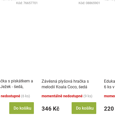
Kód:
76657701
Kód:
08865901
ačka s pískátkem a
Závěsná plyšová hračka s
Eduka
Ježek - šedá,
melodií Koala Coco, šedá
6 ks v
 nedostupné
(6 ks)
momentálně nedostupné
(9 ks)
momen
346 Kč
220
Do košíku
Do košíku