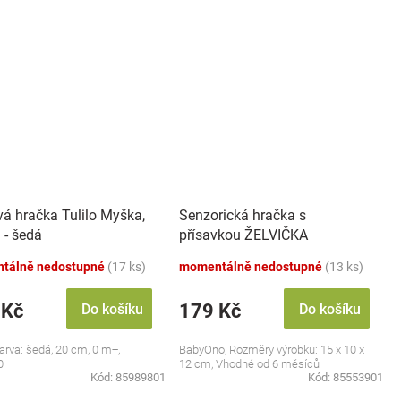
vá hračka Tulilo Myška,
Senzorická hračka s
 - šedá
přísavkou ŽELVIČKA
tálně nedostupné
(17 ks)
momentálně nedostupné
(13 ks)
 Kč
179 Kč
Do košíku
Do košíku
barva: šedá, 20 cm, 0 m+,
BabyOno, Rozměry výrobku: 15 x 10 x
0
12 cm, Vhodné od 6 měsíců
Kód:
85989801
Kód:
85553901