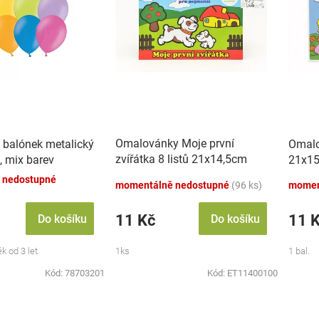
Omalovánky Moje první
 balónek metalický
Omalo
zvířátka 8 listů 21x14,5cm
, mix barev
21x15
MPZ
 nedostupné
momentálně nedostupné
(96 ks)
momen
11 Kč
11 
Do košíku
Do košíku
k od 3 let
1ks
1 bal.
Kód:
78703201
Kód:
ET11400100