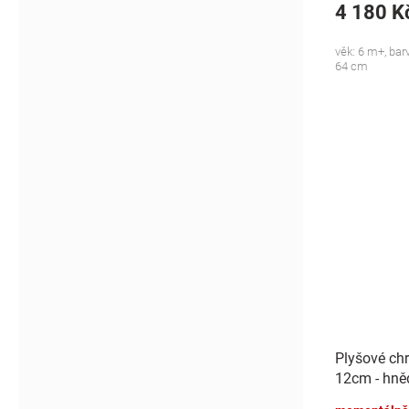
4 180 K
věk: 6 m+, bar
64 cm
Plyšové chr
12cm - hně