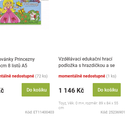
Vzdělávací edukační hrací
vánky Princezny
podložka s hrazdičkou a se
cm 8 listů A5
zvuky, Safari
tálně nedostupné
(72 ks)
momentálně nedostupné
(1 ks)
Kč
1 146 Kč
Do košíku
Do košíku
Toyz, Věk: 0 m+, rozměr: 89 x 84 x 55
cm
Kód:
ET11400403
Kód:
25236901