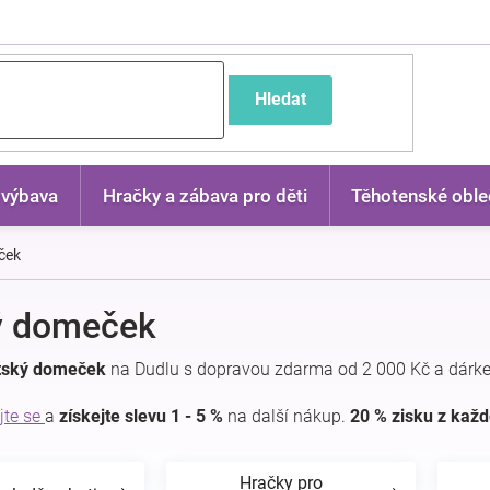
častější dotazy
Hledat
 výbava
Hračky a zábava pro děti
Těhotenské oble
ček
ý domeček
tský domeček
na Dudlu s dopravou zdarma od 2 000 Kč a dárke
jte se
a
získejte slevu 1 - 5 %
na další nákup.
20 % zisku z kaž
Hračky pro