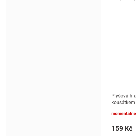
Plyšová hr
kousátkem 
modrá
momentálně
159 Kč