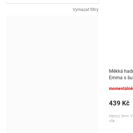
Vymazat filtry
Měkká had
Emma s šus
modrá
momentálně
439 Kč
Hencz, 0m+, V
víla