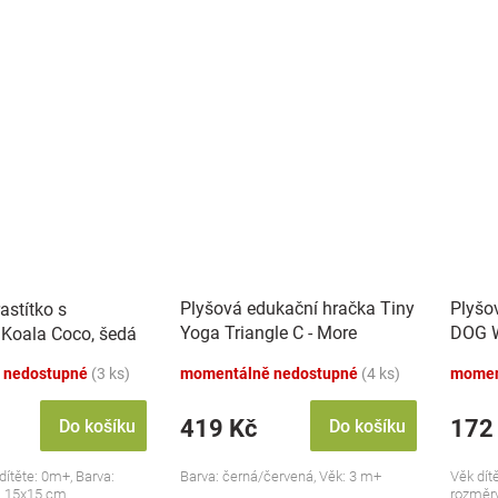
Plyšová edukační hračka Tiny
Plyšo
astítko s
Yoga Triangle C - More
DOG W
Koala Coco, šedá
Collection - černá/červená,
dudlí
 nedostupné
(3 ks)
momentálně nedostupné
(4 ks)
momen
BabyOno
419 Kč
172
Do košíku
Do košíku
ítěte: 0m+, Barva:
Barva: černá/červená, Věk: 3 m+
Věk dít
: 15x15 cm.
rozměry