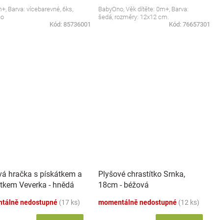
m+, Barva: vícebarevné, 6ks,
BabyOno, Věk dítěte: 0m+, Barva:
no
šedá, rozměry: 12x12 cm.
Kód:
85736001
Kód:
76657301
vá hračka s pískátkem a
Plyšové chrastítko Srnka,
tkem Veverka - hnědá
18cm - béžová
tálně nedostupné
(17 ks)
momentálně nedostupné
(12 ks)