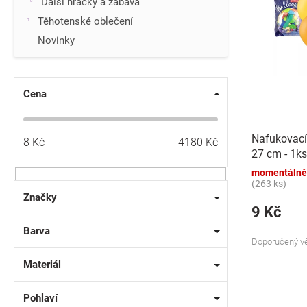
p
Další hračky a zábava
i
r
Těhotenské oblečení
s
o
p
Novinky
d
r
u
o
k
d
t
Cena
u
ů
k
t
Nafukovací
8
Kč
4180
Kč
ů
27 cm - 1ks
momentálně
(263 ks)
Značky
9 Kč
Barva
Doporučený vě
Materiál
Pohlaví