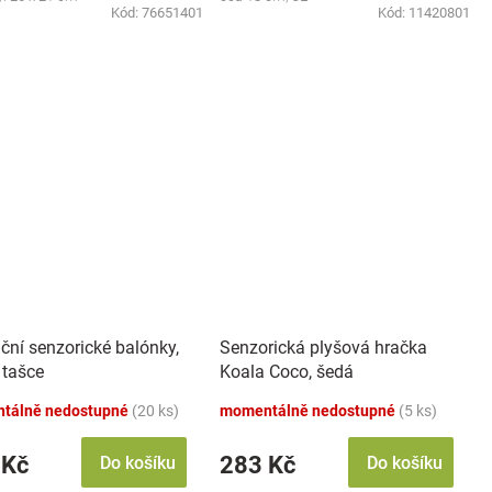
Kód:
76651401
Kód:
11420801
ční senzorické balónky,
Senzorická plyšová hračka
 tašce
Koala Coco, šedá
tálně nedostupné
(20 ks)
momentálně nedostupné
(5 ks)
 Kč
283 Kč
Do košíku
Do košíku