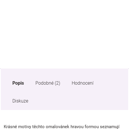
Značky
Blog
Hračkářství
Přihlášení
Popis
Podobné (2)
Hodnocení
Diskuze
Krásné motivy těchto omalovánek hravou formou seznamují