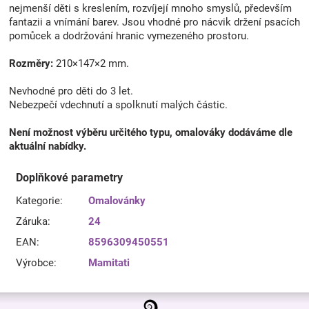
nejmenší děti s kreslením, rozvíjejí mnoho smyslů, především
fantazii a vnímání barev. Jsou vhodné pro nácvik držení psacích
pomůcek a dodržování hranic vymezeného prostoru.
Rozměry:
210×147×2 mm.
Nevhodné pro děti do 3 let.
Nebezpečí vdechnutí a spolknutí malých částic.
Není možnost výběru určitého typu, omalováky dodáváme dle
aktuální nabídky.
Doplňkové parametry
Kategorie
:
Omalovánky
Záruka
:
24
EAN
:
8596309450551
Výrobce
:
Mamitati
Z