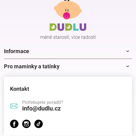
á
p
a
t
í
méně starostí, více radostí
Informace
Pro maminky a tatínky
Kontakt
Potřebujete poradit?
info@dudlu.cz