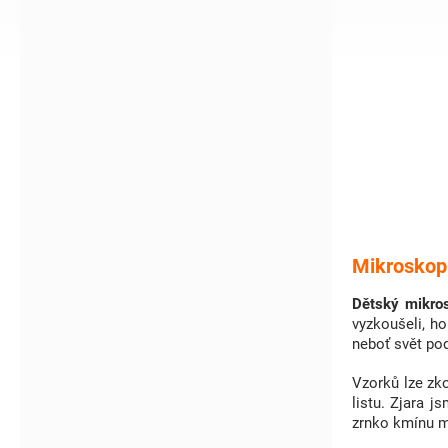
í
p
a
n
e
l
Mikroskop 
Dětský mikro
vyzkoušeli, h
neboť svět po
Vzorků lze z
listu. Zjara j
zrnko kmínu m