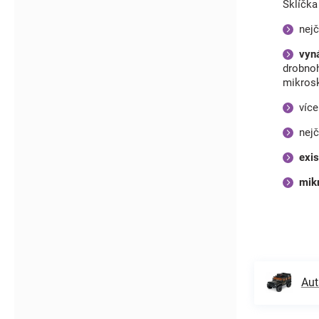
Sklíčk
nej
vyn
drobnoh
mikrosk
více
nejč
exi
mikr
Aut