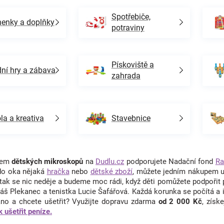
Spotřebiče,
enky a doplňky
potraviny
Pískoviště a
ní hry a zábava
zahrada
la a kreativa
Stavebnice
upem
dětských mikroskopů
na
Dudlu.cz
podporujete Nadační fond
Ra
do oka nějaká
hračka
nebo
dětské zboží
, můžete jedním nákupem ud
 tak se nic neděje a budeme moc rádi, když děti pomůžete podpořit
áš Plekanec a tenistka Lucie Šafářová. Každá korunka se počítá a 
no a chcete ušetřit? Využijte dopravu zdarma
od 2 000 Kč
, získ
k ušetřit peníze.