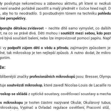
y poskytuje nekonečnou a zábavnou aktivitu, při které si nezkuše
není snadné pořádně zaostřit a malý předmět v čočce hned najít. Dí
 aby ho to neodradilo. S povzbudivým tónem na techniku
pohledu
jiné perspektivy.
porujte dětskou zvídavost
– nechte dítě samo vymyslet, co dalšíh
, na co se právě dívá. Děti mohou i
soutěžit mezi sebou, kdo poz
eré bývá součástí balení, nebo lze improvizovat pomocí papíru. Např
 i vy
podpořit zájem dětí o vědu a přírodu
, zajímavým způsobem je 
lné, tak mikroskop je ten nejlepší způsob. A nutno dodat, že mikr
oriím.
že:
blíbenější značky
profesionálních mikroskopů
jsou: Bresser, Olymp
tuje
souhvězdí mikroskop
, které zavedl Nicolas-Louis de Lacaille 
roskop se skládá
z optické soustavy, osvětlovací soustavy a mecha
is mikroskopu
je tvořen částmi nazývané Okulár, Okulárový tubus
kroskopu, Vypínač a Ovladač regulace osvětlení, Pracovní stůl,