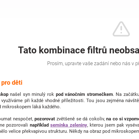
pro děti
skop
našel syn minulý rok
pod vánočním stromečkem
. Na začátku
o využíváme při každé vhodné příležitosti. Tou jsou zejména návšt
d mikroskopem láká každého.
koumat nespočet,
pozorovat
zvětšeně se dá cokoliv,
na co si vzpom
sme pozorovali
například
semínka zeleniny
, kterou jsem pak vysév
ělo velice překvapivou strukturu. Někdy na obraz pod mikroskopem