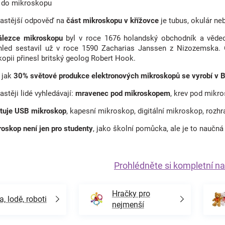
a do mikroskopu
častější odpověď na
část mikroskopu v křížovce
je tubus, okulár ne
álezce mikroskopu
byl v roce 1676 holandský obchodník a věd
led sestavil už v roce 1590 Zacharias Janssen z Nizozemska. O 
opii přinesl britský geolog Robert Hook.
 jak
30% světové produkce elektronových mikroskopů se vyrobí v 
astěji lidé vyhledávají:
mravenec pod mikroskopem
, krev pod mik
stuje USB mikroskop
, kapesní mikroskop, digitální mikroskop, roz
oskop není jen pro studenty
, jako školní pomůcka, ale je to naučn
Prohlédněte si kompletní na
Hračky pro
a, lodě, roboti
nejmenší