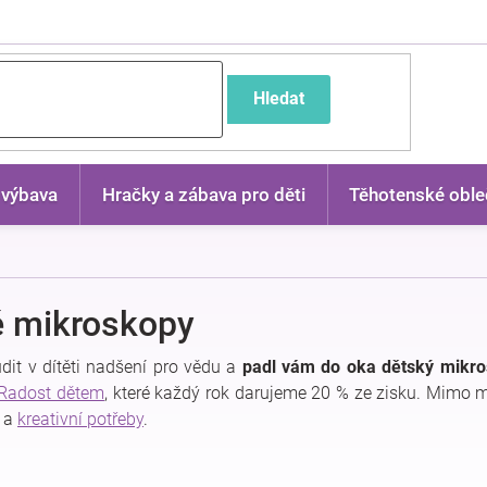
častější dotazy
Hledat
 výbava
Hračky a zábava pro děti
Těhotenské oble
é mikroskopy
dit v dítěti nadšení pro vědu a
padl vám do oka dětský mikr
Radost dětem
, které každý rok darujeme 20 % ze zisku. Mimo 
a
kreativní potřeby
.