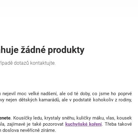
 nejevil moc velké nadšení, ale od té doby, co jsme ho poprvé
ěvy nejen dětských kamarádů, ale v podstatě kohokoliv z rodiny,
enete
. Kousíčky ledu, krystaly sněhu, kuličky máku, vlas, kousek
ala, zajímavé je také pozorovat
kuchyňské koření
. Třeba takové
 doslova nevěřícně zíráme.