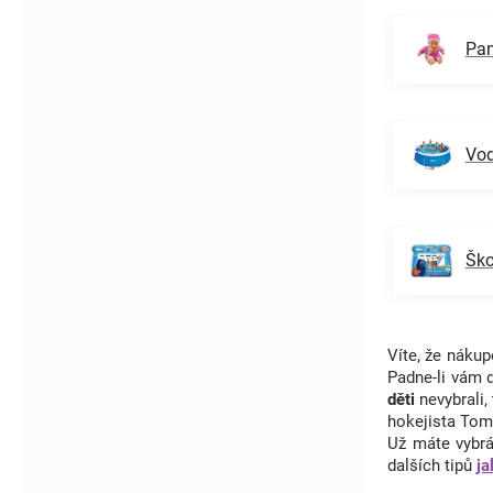
Pan
Vod
Ško
Víte, že nák
Padne-li vám 
děti
nevybrali,
hokejista Tom
Už máte vybrá
dalších tipů
ja