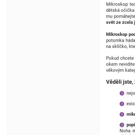
Mikroskop ted
dětská očička 
mu pomáhejte,
svět ze zcela 
Mikroskop pod
potomka hádat
na sklíčko, kt
Pokud chcete
okem nevidite
věkovým kateg
Věděli jste, 
nejo
exis
mik
pop
Noha mi