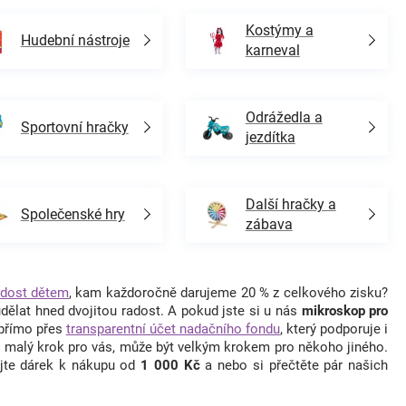
Kostýmy a
Hudební nástroje
karneval
Odrážedla a
Sportovní hračky
jezdítka
Další hračky a
Společenské hry
zábava
dost dětem
, kam každoročně darujeme 20 % z celkového zisku?
ělat hned dvojitou radost. A pokud jste si u nás
mikroskop pro
 přímo přes
transparentní účet nadačního fondu
, který podporuje i
i malý krok pro vás, může být velkým krokem pro někoho jiného.
ejte dárek k nákupu od
1 000 Kč
a nebo si přečtěte pár našich