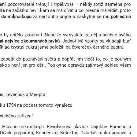
ní pozorovatelé trénují i trpělivost – někdy totiž zejména pro
tě na začátku neví, kam se má dívat a co přesně má vidět, proto
 do mikroskopu
za nedlouho přijde a naskytne se mu
pohled na
o by chtělo zkoumat. Nebo to vymyslete za něj a nechce svého
ná nejvíce zkoumaných prvků
. Jednotlivé vzorky se vkládají buď
íklad krystal cukru jsme položili na čtvereček černého papíru.
zapojit do poznávání světa a dopřát jim vidět to, co je pouhým
oskop není jen pro děti. Poskytne opravdu zajímavý pohled všem
us, Levenhuk a Meopta
roku 1754 na počest tomuto vynálezu
nického zařízení
, Hlavice mikroskopu, Revolverová hlavice, Objektiv, Rameno a
 Držák preparátu, Kondenzor, Kolektor, Ovladač makroposuvu a