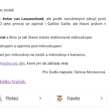
bo stolek
ec
Anton van Leeuwenhoek
, ale podle neověřených zdrojů první
jeho princip se zajímal i Galileo Galile, ale hlavní průlom v
Brně
a Brno je tak hlavní město elektronové mikroskopie
roskopem a spermie pod mikroskopem
hraní pro mikroskop na mobil a mikroskop s kamerou
á
hračka pro děti
, které jim dá základy vědy
Pro Dudlu napsala: Denisa Moravcová
bídku hraček:
Plyšáci
Figurky