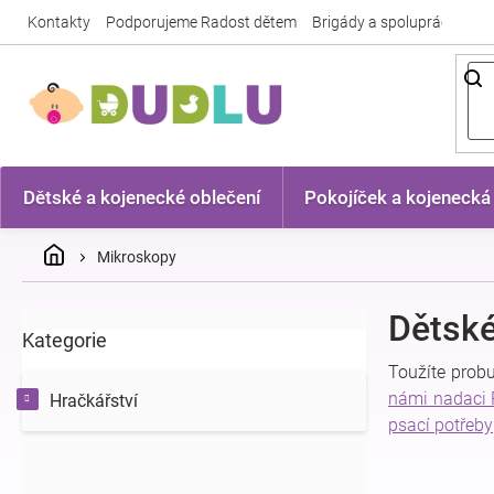
Přejít
Kontakty
Podporujeme Radost dětem
Brigády a spolupráce
Nej
na
obsah
Dětské a kojenecké oblečení
Pokojíček a kojenecká
Domů
Mikroskopy
P
Dětsk
Kategorie
Přeskočit
o
kategorie
s
Toužíte probu
t
námi nadaci 
Hračkářství
r
psací potřeby
a
n
n