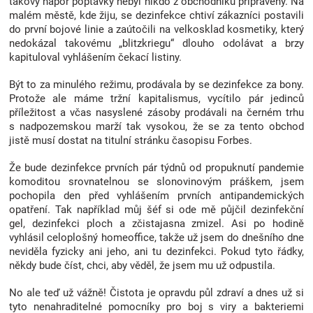
takový nápor poptávky nebyl nikdo z obchodníků připravený. Na
Značky
malém městě, kde žiju, se dezinfekce chtiví zákazníci postavili
do první bojové linie a zaútočili na velkosklad kosmetiky, který
nedokázal takovému „blitzkriegu“ dlouho odolávat a brzy
Blog
kapituloval vyhlášením čekací listiny.
Být to za minulého režimu, prodávala by se dezinfekce za bony.
Hračkářství
Protože ale máme tržní kapitalismus, vycítilo pár jedinců
příležitost a včas nasyslené zásoby prodávali na černém trhu
Přihlášení
s nadpozemskou marží tak vysokou, že se za tento obchod
jistě musí dostat na titulní stránku časopisu Forbes.
Že bude dezinfekce prvních pár týdnů od propuknutí pandemie
komoditou srovnatelnou se slonovinovým práškem, jsem
pochopila den před vyhlášením prvních antipandemických
opatření. Tak například můj šéf si ode mě půjčil dezinfekční
gel, dezinfekci ploch a zčistajasna zmizel. Asi po hodině
vyhlásil celoplošný homeoffice, takže už jsem do dnešního dne
neviděla fyzicky ani jeho, ani tu dezinfekci. Pokud tyto řádky,
někdy bude číst, chci, aby věděl, že jsem mu už odpustila.
No ale teď už vážně! Čistota je opravdu půl zdraví a dnes už si
tyto nenahraditelné pomocníky pro boj s viry a bakteriemi