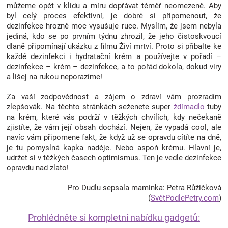
můžeme opět v klidu a míru dopřávat téměř neomezeně. Aby
byl celý proces efektivní, je dobré si připomenout, že
dezinfekce hrozně moc vysušuje ruce. Myslím, že jsem nebyla
jediná, kdo se po prvním týdnu zhrozil, že jeho čistoskvoucí
dlaně připomínají ukázku z filmu Živí mrtví. Proto si přibalte ke
každé dezinfekci i hydratační krém a používejte v pořadí –
dezinfekce – krém – dezinfekce, a to pořád dokola, dokud viry
a lišej na rukou neporazíme!
Za vaší zodpovědnost a zájem o zdraví vám prozradím
zlepšovák. Na těchto stránkách seženete super
ždímadlo
tuby
na krém, které vás podrží v těžkých chvílích, kdy nečekaně
zjistíte, že vám její obsah dochází. Nejen, že vypadá cool, ale
navíc vám připomene fakt, že když už se opravdu cítíte na dně,
je tu pomyslná kapka naděje. Nebo aspoň krému. Hlavní je,
udržet si v těžkých časech optimismus. Ten je vedle dezinfekce
opravdu nad zlato!
Pro Dudlu sepsala maminka: Petra Růžičková
(
SvětPodlePetry.com
)
Prohlédněte si kompletní nabídku gadgetů: