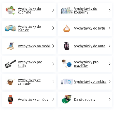
Vychytávky do
Vychytávky do
kuchyně
koupelny
Vychytávky do
Vychytávky do bytu
ložnice
Vychytávky na mobil
Vychytávky do auta
Vychytávky pro
Vychytávky pro
kutily
mazlíčky
Vychytávky ze
Vychytávky z elektra
zahrady
Vychytávky z módy
Další gadgety