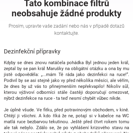
Hračky
a
zábava
Dezinfekční přípravky
pro
Kdyby se dnes znovu natáčela pohádka Byl jednou jeden král,
zeptal by se pan král Marušky na obligátní otázku a ona by mu
jistě odpověděla: „...mám Tě ráda jako dezinfekci na ruce!“.
děti
Podivil by se asi stejně jako vy před několika měsíci, ale věřím,
že dnes by už vás to přinejmenším nepřekvapilo! Nikoliv sůl,
kterou výživoví odborníci stále častěji doporučují omezovat,
Těhotenské
nýbrž dezinfekce na ruce - ta teď nesmí chybět vůbec nikde.
oblečení
Je úplně všude. Ve fitku, před potravinovým obchodem, v kině.
Chtějí ji všichni. A kdo říká že ne, potají si v kabelce na WC
matlá ruce bezbarvou tekutinou. Ještě před čtvrt rokem tomu
Novinky
ale tak nebylo. Zdálo se, že po vyhlášení krizového stavu na