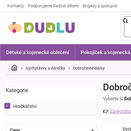
Přejít
Kontakty
Podporujeme Radost dětem
Brigády a spolupráce
Nej
na
obsah
Dětské a kojenecké oblečení
Pokojíček a kojenecká
Domů
Vychytávky a dárečky
Dobročinné dárky
P
Dobroč
Kategorie
Přeskočit
o
kategorie
s
Vyberte si
Do
t
Hračkářství
r
👉
Zaregistru
a
n
Vyc
n
Cena