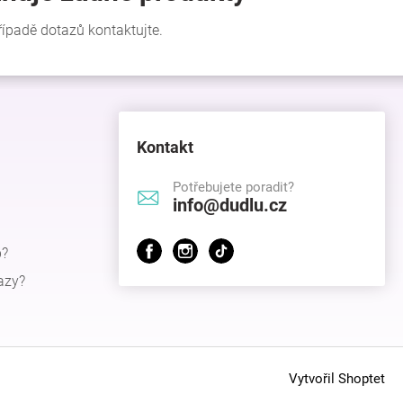
Kontakt
Potřebujete poradit?
info@dudlu.cz
p?
azy?
Vytvořil Shoptet