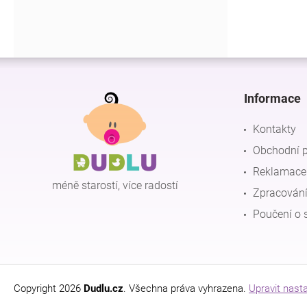
Z
á
p
Informace
a
t
Kontakty
í
Obchodní 
Reklamace 
méně starostí, více radostí
Zpracování
Poučení o 
Copyright 2026
Dudlu.cz
. Všechna práva vyhrazena.
Upravit nast