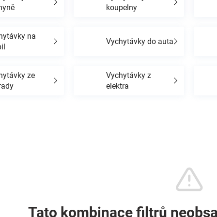
hyně
koupelny
hytávky na
Vychytávky do auta
il
hytávky ze
Vychytávky z
rady
elektra