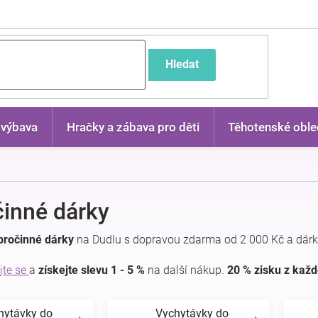
častější dotazy
Hledat
 výbava
Hračky a zábava pro děti
Těhotenské oble
inné dárky
bročinné dárky
na Dudlu s dopravou zdarma od 2 000 Kč a dárk
jte se
a
získejte slevu 1 - 5 %
na další nákup.
20 % zisku z kaž
hytávky do
Vychytávky do