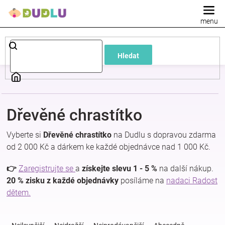
Přejít
na
obsah
Dětské
Hledat
a
kojenecké
Dřevěné chrastítko
oblečení
Vyberte si
Dřevěné chrastítko
na Dudlu s dopravou zdarma
Pokojíček
od 2 000 Kč a dárkem ke každé objednávce nad 1 000 Kč.
👉
Zaregistrujte se
a
získejte slevu 1 - 5 %
na další nákup.
a
20 % zisku z každé objednávky
posíláme na
nadaci Radost
dětem.
kojenecká
Ř
a
výbava