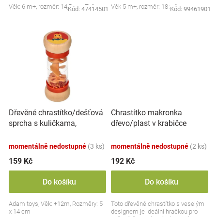
Věk: 6 m+, rozměr: 14,5 cm, Tulimi
Věk 5 m+, rozměr: 18 x 6 cm
Kód:
47414501
Kód:
99461901
Značky
Blog
Hračkářství
Přihlášení
Dřevěné chrastítko/dešťová
Chrastítko makronka
sprcha s kuličkama,
dřevo/plast v krabičce
Slepička - oranžové
12x16x8cm 6m+
momentálně nedostupné
(3 ks)
momentálně nedostupné
(2 ks)
159 Kč
192 Kč
Do košíku
Do košíku
Adam toys, Věk: +12m, Rozměry: 5
Toto dřevěné chrastítko s veselým
x 14 cm
designem je ideální hračkou pro