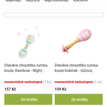
Nejlevnější
Nejdražší
Nejprodávanější
Abecedně
z
e
Hračky
n
í
a
V
p
ý
r
p
o
zábava
i
d
s
u
pro
p
k
r
t
děti
o
ů
Dřevěné chrastítko rumba
Dřevěné chrastítko rumba
d
koule, Rainbow - Night, -
koule králíček - růžová,
u
Těhotenské
tyrkysové
Adam Toys
k
momentálně nedostupné
(7 ks)
momentálně nedostupné
(1 ks)
t
oblečení
ů
157 Kč
159 Kč
Do košíku
Do košíku
Novinky