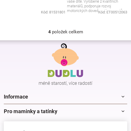
vaše dítě. Vyrobené z kvalitních
materiálů, podporuje rozvoj
motorických dovedností a smyslů,
Kód:
81531801
Kód:
ET00512063
zatímco dítě si...
4
položek celkem
O
v
Z
l
á
á
p
d
a
a
c
t
í
í
p
méně starostí, více radostí
r
v
k
Informace
y
v
Pro maminky a tatínky
ý
p
i
s