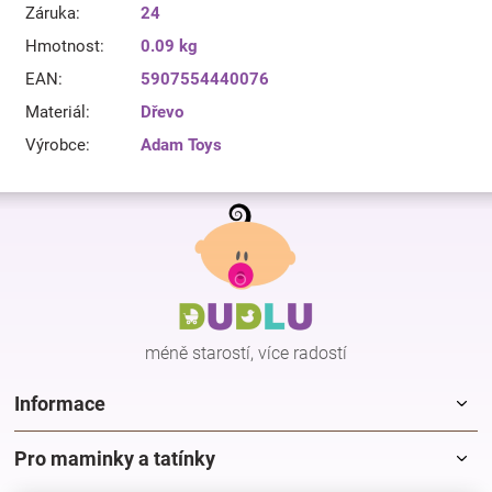
Záruka
:
24
Hmotnost
:
0.09 kg
EAN
:
5907554440076
Materiál
:
Dřevo
Výrobce
:
Adam Toys
Z
á
p
a
t
í
méně starostí, více radostí
Informace
Pro maminky a tatínky