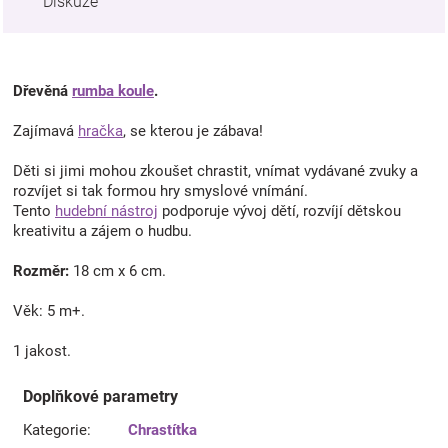
Diskuze
Dřevěná
rumba koule
.
Zajímavá
hračka
, se kterou je zábava!
Děti si jimi mohou zkoušet chrastit, vnímat vydávané zvuky a
rozvíjet si tak formou hry smyslové vnímání.
Tento
hudební nástroj
podporuje vývoj dětí, rozvíjí dětskou
kreativitu a zájem o hudbu.
Rozměr:
18 cm x 6 cm.
Věk: 5 m+.
1 jakost.
Doplňkové parametry
Kategorie
:
Chrastítka