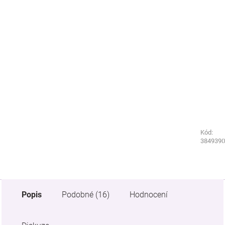
Kód:
Kód:
0181570
3849390
Popis
Podobné (16)
Hodnocení