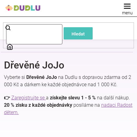
Přejít
na
obsah
Dětské
Hledat
a
kojenecké
Dřevěné JoJo
oblečení
Vyberte si
Dřevěné JoJo
na Dudlu s dopravou zdarma od 2
000 Kč a dárkem ke každé objednávce nad 1 000 Kč.
Pokojíček
👉
Zaregistrujte se
a
získejte slevu 1 - 5 %
na další nákup.
a
20 % zisku z každé objednávky
posíláme na
nadaci Radost
dětem.
kojenecká
výbava