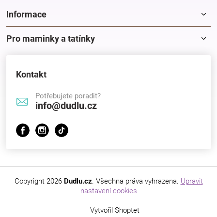
Značky
Informace
Blog
Pro maminky a tatínky
Hračkářství
Kontakt
Přihlášení
Potřebujete poradit?
info@dudlu.cz
Copyright 2026
Dudlu.cz
. Všechna práva vyhrazena.
Upravit
nastavení cookies
Vytvořil Shoptet