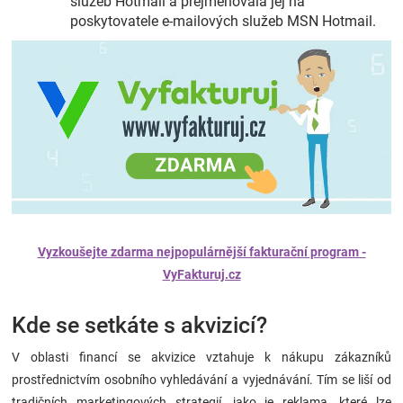
služeb Hotmail a přejmenovala jej na
poskytovatele e-mailových služeb MSN Hotmail.
Vyzkoušejte zdarma nejpopulárnější fakturační program -
VyFakturuj.cz
Kde se setkáte s akvizicí?
V oblasti financí se akvizice vztahuje k nákupu zákazníků
prostřednictvím osobního vyhledávání a vyjednávání. Tím se liší od
tradičních marketingových strategií, jako je reklama, které lze