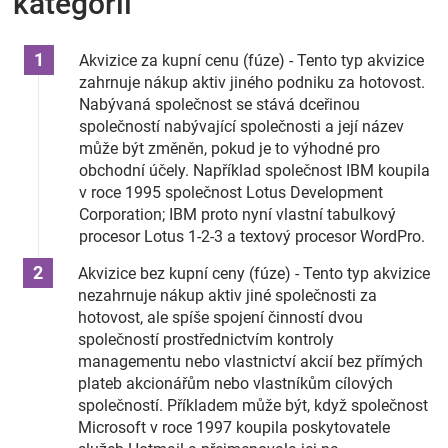
kategorií
Značky
Akvizice za kupní cenu (fúze) - Tento typ akvizice
Blog
zahrnuje nákup aktiv jiného podniku za hotovost.
Nabývaná společnost se stává dceřinou
společností nabývající společnosti a její název
Hračkářství
může být změněn, pokud je to výhodné pro
obchodní účely. Například společnost IBM koupila
Přihlášení
v roce 1995 společnost Lotus Development
Corporation; IBM proto nyní vlastní tabulkový
procesor Lotus 1-2-3 a textový procesor WordPro.
Akvizice bez kupní ceny (fúze) - Tento typ akvizice
nezahrnuje nákup aktiv jiné společnosti za
hotovost, ale spíše spojení činností dvou
společností prostřednictvím kontroly
managementu nebo vlastnictví akcií bez přímých
plateb akcionářům nebo vlastníkům cílových
společností. Příkladem může být, když společnost
Microsoft v roce 1997 koupila poskytovatele