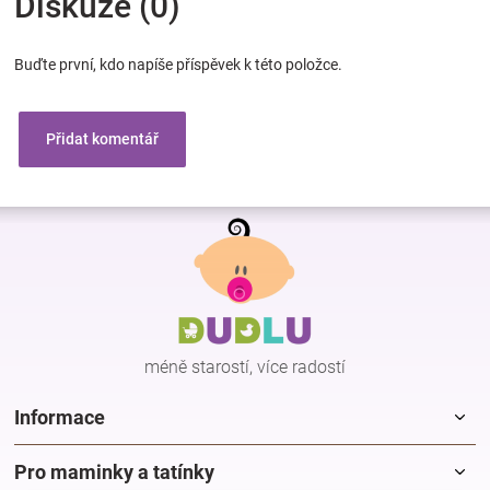
Diskuze (0)
Buďte první, kdo napíše příspěvek k této položce.
Přidat komentář
Z
á
p
a
t
í
méně starostí, více radostí
Informace
Pro maminky a tatínky