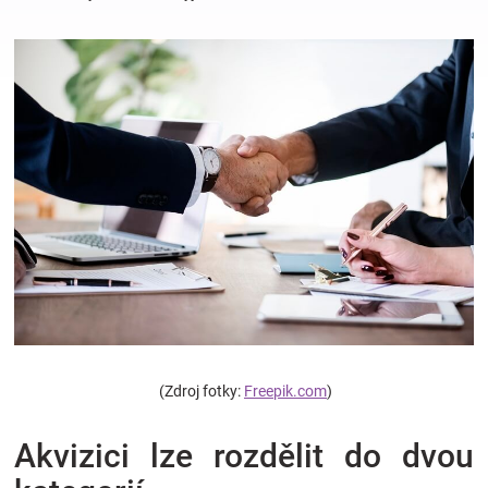
Hračky
a
zábava
pro
děti
Těhotenské
(Zdroj fotky:
Freepik.com
)
oblečení
Akvizici lze rozdělit do dvou
Novinky