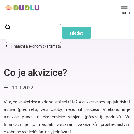
Přejít
na
obsah
Dětské
Hledat
a
Finanční a ekonomická témata
kojenecké
Co je akvizice?
oblečení
Pokojíček
13.9.2022
a
Víte, co je akvizice a kde se s ní setkáte? Akvizice je postup jak získat
aktiva (předmětu, věci, osoby) nebo cíl procesu. V ekonomii je
akvizice právní a ekonomické spojení (převzetí) podniků. Ve
kojenecká
financích je to naopak získávání zákazníků prostřednictvím
osobního vyhledávání a vyjednávání.
výbava