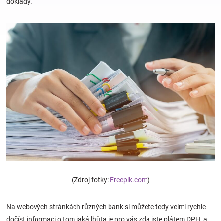
doklady.
Hračky
a
zábava
pro
děti
Těhotenské
oblečení
(Zdroj fotky:
Freepik.com
)
Novinky
Na webových stránkách různých bank si můžete tedy velmi rychle
dočíst informaci o tom jaká lhůta je pro vás zda jste plátem DPH, a