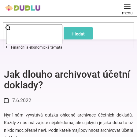
Přejít
na
obsah
Dětské
Hledat
a
Finanční a ekonomická témata
kojenecké
Jak dlouho archivovat účetní
oblečení
doklady?
Pokojíček
7.6.2022
a
Nyní nám vyvstává otázka ohledně archivace účetních dokladů.
kojenecká
Každý z nás má zajisté nějaké doma, ale u jakých je jaká doba to už
nikdo moc přesně neví. Podnikatelé mají povinnost archivovat účetní
výbava