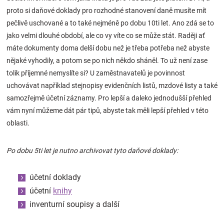
Značky
proto si daňové doklady pro rozhodné stanovení daně musíte mít
pečlivě uschované a to také nejméně po dobu 10ti let. Ano zdá se to
jako velmi dlouhé období, ale co vy víte co se může stát. Raději ať
Blog
máte dokumenty doma delší dobu než je třeba potřeba než abyste
nějaké vyhodily, a potom se po nich někdo sháněl. To už není zase
Hračkářství
tolik příjemné nemyslíte si? U zaměstnavatelů je povinnost
uchovávat například stejnopisy evidenčních listů, mzdové listy a také
Přihlášení
samozřejmě účetní záznamy. Pro lepší a daleko jednodušší přehled
vám nyní můžeme dát pár tipů, abyste tak měli lepší přehled v této
oblasti.
Po dobu 5ti let je nutno archivovat tyto daňové doklady:
účetní doklady
účetní
knihy
inventurní soupisy a další