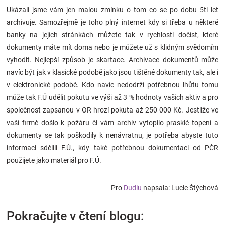
Ukázali jsme vám jen malou zmínku o tom co se po dobu 5ti let
archivuje. Samozřejmě je toho plný internet kdy si třeba u některé
banky na jejích stránkách můžete tak v rychlosti dočíst, které
dokumenty máte mít doma nebo je můžete už s klidným svědomím
vyhodit. Nejlepší způsob je skartace. Archivace dokumentů může
navíc být jak v klasické podobě jako jsou tištěné dokumenty tak, ale i
v elektronické podobě. Kdo navíc nedodrží potřebnou lhůtu tomu
může tak F.Ú udělit pokutu ve výši až 3 % hodnoty vašich aktiv a pro
společnost zapsanou v OR hrozí pokuta až 250 000 Kč. Jestliže ve
vaší firmě došlo k požáru či vám archiv vytopilo prasklé topení a
dokumenty se tak poškodily k nenávratnu, je potřeba abyste tuto
informaci sdělili F.Ú., kdy také potřebnou dokumentaci od PČR
použijete jako materiál pro F.Ú.
Pro
Dudlu
napsala: Lucie Štýchová
Pokračujte v čtení blogu: