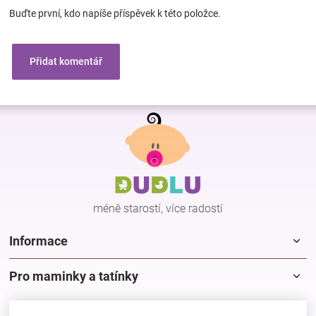
Buďte první, kdo napíše příspěvek k této položce.
Přidat komentář
Z
á
p
a
t
í
méně starostí, více radostí
Informace
Pro maminky a tatínky