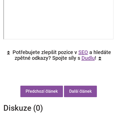
⏫ Potřebujete zlepšit pozice v
SEO
a hledáte
zpětné odkazy? Spojte síly s
Dudlu
! ⏫
Předchozí článek
Další článek
Diskuze (0)