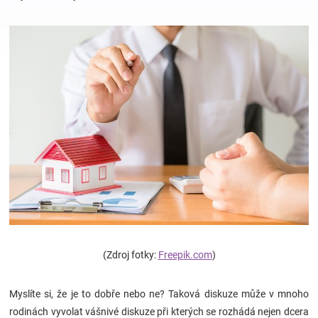
Hračky
a
zábava
pro
děti
Těhotenské
(Zdroj fotky:
Freepik.com
)
oblečení
Myslíte si, že je to dobře nebo ne? Taková diskuze může v mnoho
Novinky
rodinách vyvolat vášnivé diskuze při kterých se rozhádá nejen dcera