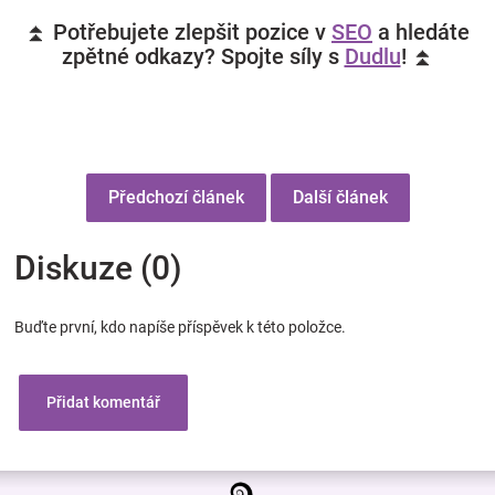
⏫ Potřebujete zlepšit pozice v
SEO
a hledáte
zpětné odkazy? Spojte síly s
Dudlu
! ⏫
Předchozí článek
Další článek
Diskuze (0)
Buďte první, kdo napíše příspěvek k této položce.
Přidat komentář
Z