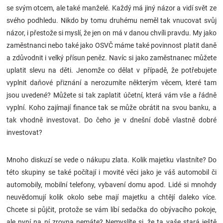
se svým otcem, ale také manželé. Každý má jiný názor a vidí svět ze
Značky
svého podhledu. Nikdo by tomu druhému neměl tak vnucovat svůj
názor, i přestože si myslí, že jen on má v danou chvíli pravdu. My jako
Blog
zaměstnanci nebo také jako OSVČ máme také povinnost platit daně
a zdůvodnit i velký přísun peněz. Navíc si jako zaměstnanec můžete
Hračkářství
uplatit slevu na děti. Jenomže co dělat v případě, že potřebujete
vyplnit daňové přiznání a nerozumíte některým věcem, které tam
Přihlášení
jsou uvedené? Můžete si tak zaplatit účetní, která vám vše a řádně
vyplní. Koho zajímají finance tak se může obrátit na svou banku, a
tak vhodně investovat. Do čeho je v dnešní době vlastně dobré
investovat?
Mnoho diskuzí se vede o nákupu zlata. Kolik majetku vlastníte? Do
této skupiny se také počítají i movité věci jako je váš automobil či
automobily, mobilní telefony, vybavení domu apod. Lidé si mnohdy
neuvědomují kolik okolo sebe mají majetku a chtějí daleko více.
Chcete si půjčit, protože se vám líbí sedačka do obývacího pokoje,
ale nyní na ní zrovna nemáte? Nemyslíte si, že ta vaše stará ještě