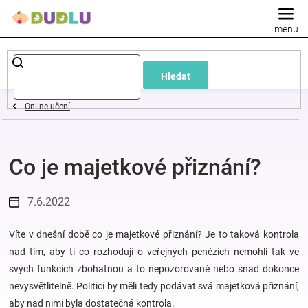
Přejít
na
obsah
Dětské
Hledat
a
Online učení
kojenecké
Co je majetkové přiznání?
oblečení
Pokojíček
7.6.2022
a
Víte v dnešní době co je majetkové přiznání? Je to taková kontrola
nad tím, aby ti co rozhodují o veřejných penězích nemohli tak ve
svých funkcích zbohatnou a to nepozorovaně nebo snad dokonce
kojenecká
nevysvětlitelně. Politici by měli tedy podávat svá majetková přiznání,
aby nad nimi byla dostatečná kontrola.
výbava