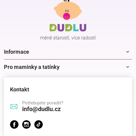
á
p
a
t
í
méně starostí, více radostí
Informace
Pro maminky a tatínky
Kontakt
Potřebujete poradit?
info@dudlu.cz