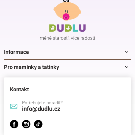
á
p
a
t
í
méně starostí, více radostí
Informace
Pro maminky a tatínky
Kontakt
Potřebujete poradit?
info@dudlu.cz