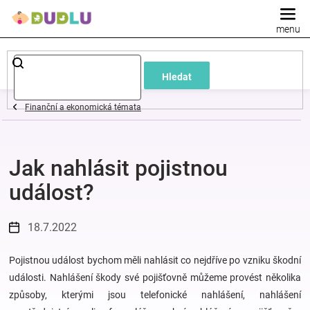
Přejít
na
obsah
Dětské
Hledat
a
Finanční a ekonomická témata
kojenecké
Jak nahlásit pojistnou
oblečení
událost?
Pokojíček
18.7.2022
a
Pojistnou událost bychom měli nahlásit co nejdříve po vzniku škodní
kojenecká
události. Nahlášení škody své pojišťovně můžeme provést několika
způsoby, kterými jsou telefonické nahlášení, nahlášení
výbava