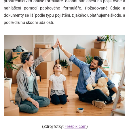
prostřednictvím online formuláře, osobní nahlášení na pojišťovně a
nahlášení pomocí papírového formuláře. Požadované údaje a
Hračky
dokumenty se liší podle typu pojištění, z jakého uplatňujeme škodu, a
podle druhu škodní události.
a
zábava
pro
děti
Těhotenské
oblečení
Novinky
(Zdroj fotky:
Freepik.com
)