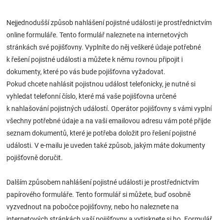
Značky
Nejjednodušší způsob nahlášení pojistné události je prostřednictvím
online formuláře. Tento formulář naleznete na internetových
Blog
stránkách své pojišťovny. Vyplníte do něj veškeré údaje potřebné
k řešení pojistné události a můžete k němu rovnou připojit i
Hračkářství
dokumenty, které po vás bude pojišťovna vyžadovat.
Pokud chcete nahlásit pojistnou událost telefonicky, je nutné si
Přihlášení
vyhledat telefonní číslo, které má vaše pojišťovna určené
k nahlašování pojistných událostí. Operátor pojišťovny s vámi vyplní
všechny potřebné údaje a na vaši emailovou adresu vám poté přijde
seznam dokumentů, které je potřeba doložit pro řešení pojistné
události. V e-mailu je uveden také způsob, jakým máte dokumenty
pojišťovně doručit.
Dalším způsobem nahlášení pojistné události je prostřednictvím
papírového formuláře. Tento formulář si můžete, buď osobně
vyzvednout na pobočce pojišťovny, nebo ho naleznete na
internetových stránkách vaší pojišťovny a vytisknete si ho. Formulář