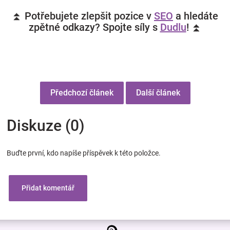
⏫ Potřebujete zlepšit pozice v
SEO
a hledáte
zpětné odkazy? Spojte síly s
Dudlu
! ⏫
Předchozí článek
Další článek
Diskuze (0)
Buďte první, kdo napíše příspěvek k této položce.
Přidat komentář
Z