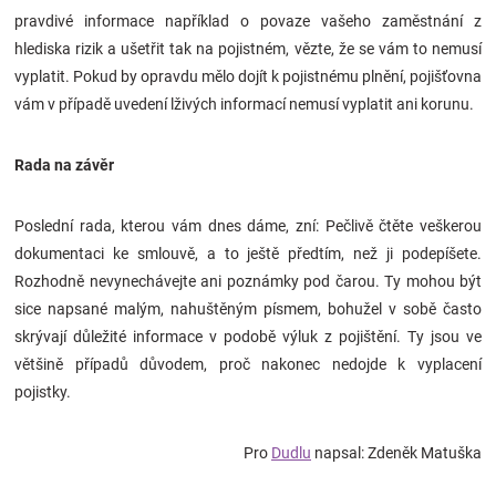
pravdivé informace například o povaze vašeho zaměstnání z
hlediska rizik a ušetřit tak na pojistném, vězte, že se vám to nemusí
vyplatit.
Pokud by opravdu mělo dojít k pojistnému plnění, pojišťovna
vám v případě uvedení lživých informací nemusí vyplatit ani korunu.
Rada na závěr
Poslední rada, kterou vám dnes dáme, zní: Pečlivě čtěte veškerou
dokumentaci ke smlouvě, a to ještě předtím, než ji podepíšete.
Rozhodně nevynechávejte ani poznámky pod čarou. Ty mohou být
sice napsané malým, nahuštěným písmem, bohužel v sobě často
skrývají důležité informace v podobě výluk z pojištění. Ty jsou ve
většině případů důvodem, proč nakonec nedojde k vyplacení
pojistky.
Pro
Dudlu
napsal: Zdeněk Matuška