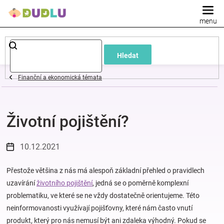
Přejít
na
obsah
Dětské
Hledat
a
Finanční a ekonomická témata
kojenecké
Životní pojištění?
oblečení
Pokojíček
10.12.2021
a
Přestože většina z nás má alespoň základní přehled o pravidlech
uzavírání
životního pojištění
, jedná se o poměrně komplexní
problematiku, ve které se ne vždy dostatečně orientujeme. Této
kojenecká
neinformovanosti využívají pojišťovny, které nám často vnutí
produkt, který pro nás nemusí být ani zdaleka výhodný. Pokud se
výbava