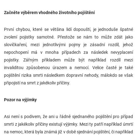
Značky
Začněte výběrem vhodného životního pojištění
Blog
První chybou, které se většina lidí dopouští, je jednoduše špatné
zvolení pojistky samotné.
Přestože se nám to může zdát jako
Hračkářství
slovíčkaření, mezi jednotlivými pojmy je zásadní rozdíl, jehož
nepochopení má v mnoha případech za následek nevyplacení
Přihlášení
pojistky. Zářným příkladem může být například rozdíl mezi
invaliditou způsobenou úrazem a nemocí. Velice časté je také
pojištění rizika smrti následkem dopravní nehody, málokdo se však
připojistí na smrt z jakékoliv příčiny.
Pozor na výjimky
Asi není s podivem, že ani u řádně sjednaného pojištění pro případ
smrti z jakékoliv příčiny existují výjimky. Mezi ty patří například úmrtí
na nemoc, která byla známá již v době sjednání pojištění, či například