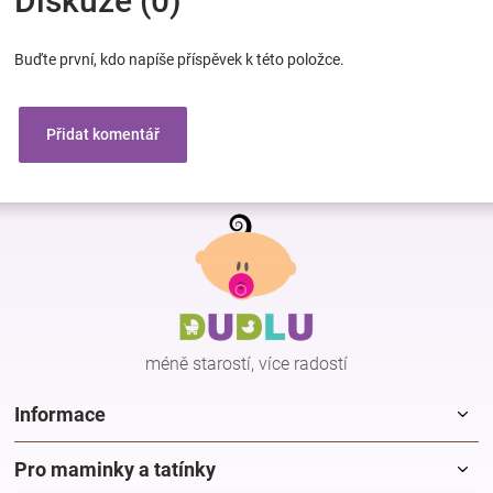
Diskuze (0)
Buďte první, kdo napíše příspěvek k této položce.
Přidat komentář
Z
á
p
a
t
í
méně starostí, více radostí
Informace
Pro maminky a tatínky