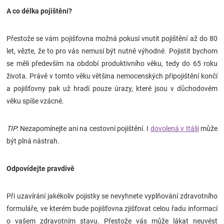
A co délka pojištění?
Přestože se vám pojišťovna možná pokusí vnutit pojištění až do 80
let, vězte, že to pro vás nemusí být nutně výhodné. Pojistit bychom
se měli především na období produktivního věku, tedy do 65 roku
života. Právě v tomto věku většina nemocenských připojištění končí
a pojišťovny pak už hradí pouze úrazy, které jsou v důchodovém
věku spíše vzácné.
TIP
: Nezapomínejte ani na cestovní pojištění. I
dovolená v Itálii
může
být plná nástrah.
Odpovídejte pravdivě
Při uzavírání jakékoliv pojistky se nevyhnete vyplňování zdravotního
formuláře, ve kterém bude pojišťovna zjišťovat celou řadu informací
o vašem zdravotním stavu. Přestože vás může lákat neuvést