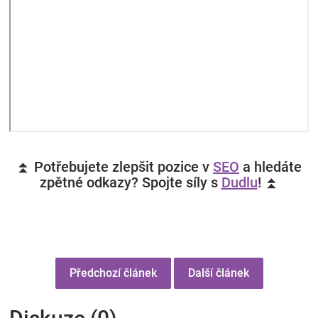
⏫ Potřebujete zlepšit pozice v
SEO
a hledáte
zpětné odkazy? Spojte síly s
Dudlu
! ⏫
Předchozí článek
Další článek