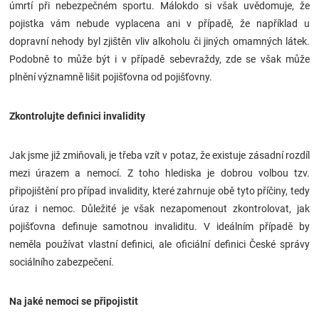
úmrtí při nebezpečném sportu. Málokdo si však uvědomuje, že
pojistka vám nebude vyplacena ani v případě, že například u
dopravní nehody byl zjištěn vliv alkoholu či jiných omamných látek.
Podobně to může být i v případě sebevraždy, zde se však může
plnění významně lišit pojišťovna od pojišťovny.
Zkontrolujte definici invalidity
Jak jsme již zmiňovali, je třeba vzít v potaz, že existuje zásadní rozdíl
mezi úrazem a nemocí. Z toho hlediska je dobrou volbou tzv.
připojištění pro případ invalidity, které zahrnuje obě tyto příčiny, tedy
úraz i nemoc
. Důležité je však nezapomenout zkontrolovat, jak
pojišťovna definuje samotnou invaliditu. V ideálním případě by
neměla používat vlastní definici, ale oficiální definici České správy
sociálního zabezpečení.
Na jaké nemoci se připojistit