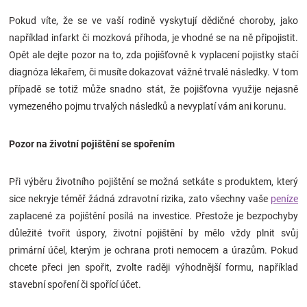
Pokud víte, že se ve vaší rodině vyskytují dědičné choroby, jako
například infarkt či mozková příhoda, je vhodné se na ně připojistit.
Opět ale dejte pozor na to, zda pojišťovně k vyplacení pojistky stačí
diagnóza lékařem, či musíte dokazovat vážné trvalé následky. V tom
případě se totiž může snadno stát, že pojišťovna využije nejasně
vymezeného pojmu trvalých následků a nevyplatí vám ani korunu.
Pozor na životní pojištění se spořením
Při výběru životního pojištění se možná setkáte s produktem, který
sice nekryje téměř žádná zdravotní rizika, zato všechny vaše
peníze
zaplacené za pojištění posílá na investice. Přestože je bezpochyby
důležité tvořit úspory, životní pojištění by mělo vždy plnit svůj
primární účel, kterým je ochrana proti nemocem a úrazům.
Pokud
chcete přeci jen spořit, zvolte raději výhodnější formu, například
stavební spoření či spořící účet.