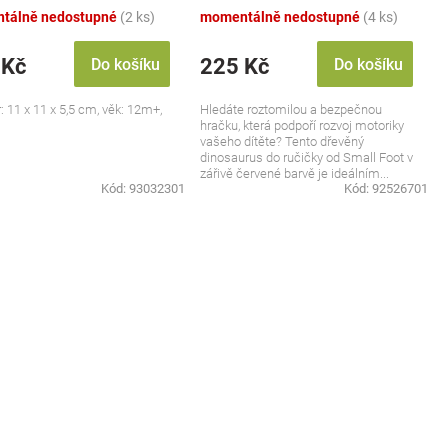
tálně nedostupné
(2 ks)
momentálně nedostupné
(4 ks)
 Kč
225 Kč
Do košíku
Do košíku
 11 x 11 x 5,5 cm, věk: 12m+,
Hledáte roztomilou a bezpečnou
hračku, která podpoří rozvoj motoriky
vašeho dítěte? Tento dřevěný
dinosaurus do ručičky od Small Foot v
zářivě červené barvě je ideálním...
Kód:
93032301
Kód:
92526701