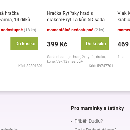
ná hračka
Hračka Rytířský hrad s
Vlak 
 Farma, 14 dílků
drakem+ rytíř a kůň 5D sada
krabi
 nedostupné
(18 ks)
momentálně nedostupné
(2 ks)
momen
399 Kč
469
Do košíku
Do košíku
Sada obsahuje: hrad, 2x rytíře, draka,
1 bal.
koně, Věk 12 měsíců+
Kód:
32301801
Kód:
59747701
O
v
l
á
d
Pro maminky a tatínky
a
c
Příběh Dudlu?
í
p