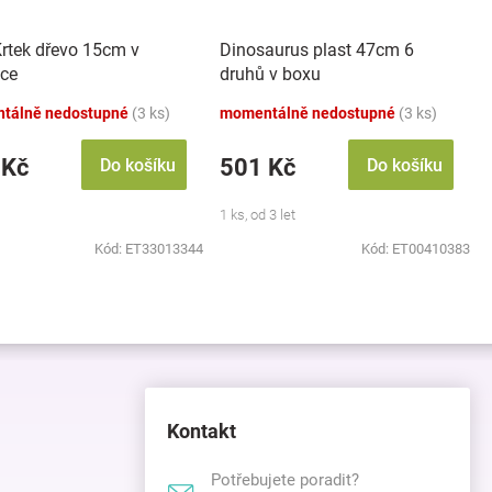
Krtek dřevo 15cm v
Dinosaurus plast 47cm 6
čce
druhů v boxu
tálně nedostupné
(3 ks)
momentálně nedostupné
(3 ks)
 Kč
501 Kč
Do košíku
Do košíku
1 ks, od 3 let
Kód:
ET33013344
Kód:
ET00410383
Kontakt
Potřebujete poradit?