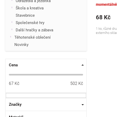
Odrážedla a jezdítka
momentálně
Škola a kreativa
Stavebnice
68 Kč
Společenské hry
1 ks, různé dru
Další hračky a zábava
externího sklad
Těhotenské oblečení
Novinky
Cena
67
Kč
502
Kč
Značky