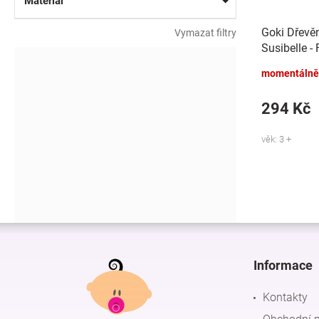
Materiál
Goki Dřevě
Vymazat filtry
Susibelle -
momentálně
294 Kč
věk: 3 +
Z
á
p
Informace
a
t
Kontakty
í