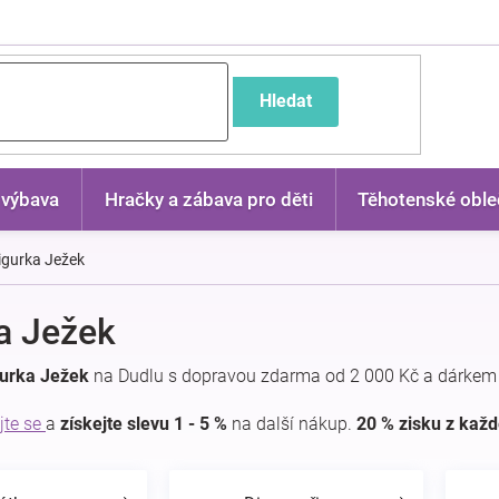
častější dotazy
Hledat
 výbava
Hračky a zábava pro děti
Těhotenské oble
igurka Ježek
a Ježek
gurka Ježek
na Dudlu s dopravou zdarma od 2 000 Kč a dárkem 
jte se
a
získejte slevu 1 - 5 %
na další nákup.
20 % zisku z kaž