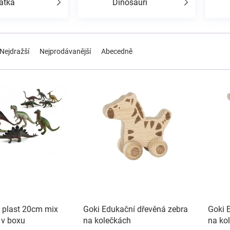
átka
Dinosauři
Nejdražší
Nejprodávanější
Abecedně
 plast 20cm mix
Goki Edukační dřevěná zebra
Goki 
 v boxu
na kolečkách
na ko