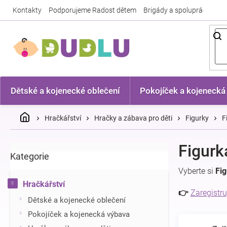
Přejít
Kontakty
Podporujeme Radost dětem
Brigády a spolupráce
Nej
na
obsah
Dětské a kojenecké oblečení
Pokojíček a kojenecká
Domů
Hračkářství
Hračky a zábava pro děti
Figurky
F
P
Figurk
Kategorie
Přeskočit
o
kategorie
s
Vyberte si
Fi
t
Hračkářství
r
👉
Zaregistru
Dětské a kojenecké oblečení
a
n
Pokojíček a kojenecká výbava
n