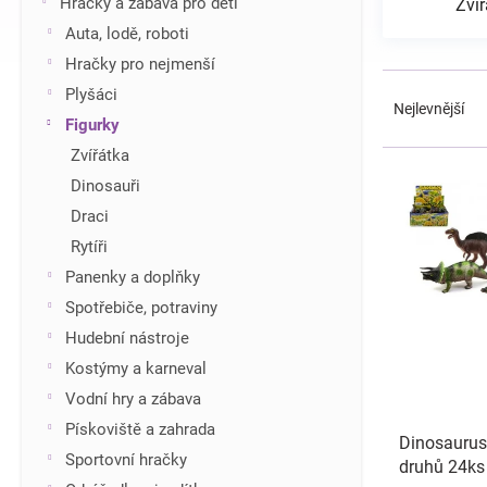
Hračky a zábava pro děti
Zvíř
í
Auta, lodě, roboti
p
Hračky pro nejmenší
a
Ř
n
Plyšáci
a
Nejlevnější
e
Figurky
z
l
e
Zvířátka
V
n
ý
Dinosauři
í
p
Draci
p
i
r
Rytíři
s
o
Panenky a doplňky
p
d
r
Spotřebiče, potraviny
u
o
Hudební nástroje
k
d
t
Kostýmy a karneval
u
ů
Vodní hry a zábava
k
t
Pískoviště a zahrada
Dinosaurus
ů
Sportovní hračky
druhů 24ks