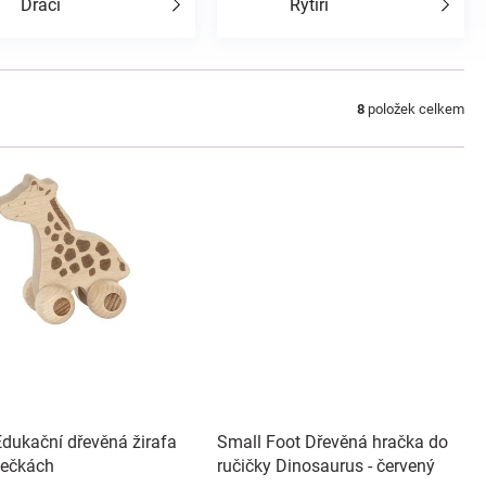
Draci
Rytíři
8
položek celkem
Edukační dřevěná žirafa
Small Foot Dřevěná hračka do
lečkách
ručičky Dinosaurus - červený