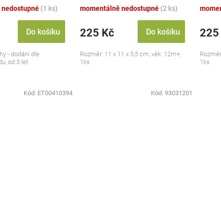
 nedostupné
(1 ks)
momentálně nedostupné
(2 ks)
momen
225 Kč
225
Do košíku
Do košíku
hy - dodání dle
Rozměr: 11 x 11 x 5,5 cm, věk: 12m+,
Rozměr:
u, od 3 let
1ks
1ks
Kód:
ET00410394
Kód:
93031201