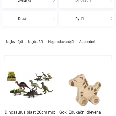
Zvířátka
Dinosauři
Hračky
Draci
Rytíři
a
Ř
zábava
a
Nejlevnější
Nejdražší
Nejprodávanější
Abecedně
z
e
pro
n
í
děti
V
p
ý
r
p
o
Těhotenské
i
d
s
u
oblečení
p
k
r
t
Novinky
o
ů
Dinosaurus plast 20cm mix
Goki Edukační dřevěná
d