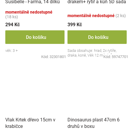
Susibelle - Farma, 14 dílků
drakem+ rytíř a kůň 5D sada
momentálně nedostupné
momentálně nedostupné
(2 ks)
(18 ks)
294 Kč
399 Kč
Do košíku
Do košíku
věk: 3 +
Sada obsahuje: hrad, 2x rytíře,
draka, koně, Věk 12 měsíců+
Kód:
32301801
Kód:
59747701
Vlak Krtek dřevo 15cm v
Dinosaurus plast 47cm 6
krabičce
druhů v boxu