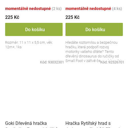
červený
momentálně nedostupné
(2 ks)
momentálně nedostupné
(4 ks)
225 Kč
225 Kč
Do košíku
Do košíku
Rozměr: 11 x 11 x 5,5 cm, věk:
Hledáte roztomilou a bezpečnou
12m+, 1ks
hračku, která podpoří rozvoj
motoriky vašeho dítěte? Tento
dřevěný dinosaurus do ručičky od
Small Foot v zářivě červené barvě je
Kód:
93032301
Kód:
92526701
ideálním...
Goki Dřevěná hračka
Hračka Rytířský hrad s