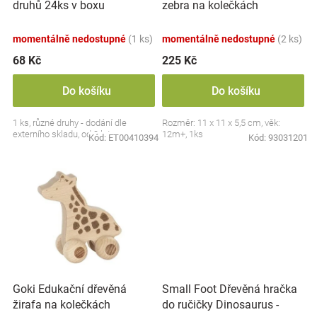
druhů 24ks v boxu
zebra na kolečkách
u
Značky
k
momentálně nedostupné
(1 ks)
momentálně nedostupné
(2 ks)
t
Blog
ů
68 Kč
225 Kč
Hračkářství
Do košíku
Do košíku
1 ks, různé druhy - dodání dle
Rozměr: 11 x 11 x 5,5 cm, věk:
Přihlášení
externího skladu, od 3 let
12m+, 1ks
Kód:
ET00410394
Kód:
93031201
Small Foot Dřevěná hračka
Goki Edukační dřevěná
do ručičky Dinosaurus -
žirafa na kolečkách