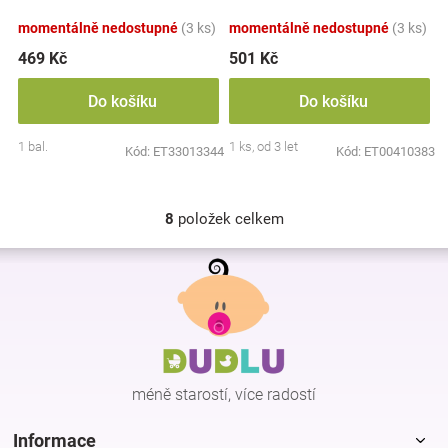
momentálně nedostupné
(3 ks)
momentálně nedostupné
(3 ks)
469 Kč
501 Kč
Do košíku
Do košíku
1 bal.
1 ks, od 3 let
Kód:
ET33013344
Kód:
ET00410383
8
položek celkem
O
v
Z
l
á
á
p
d
a
a
c
t
í
í
p
méně starostí, více radostí
r
v
k
Informace