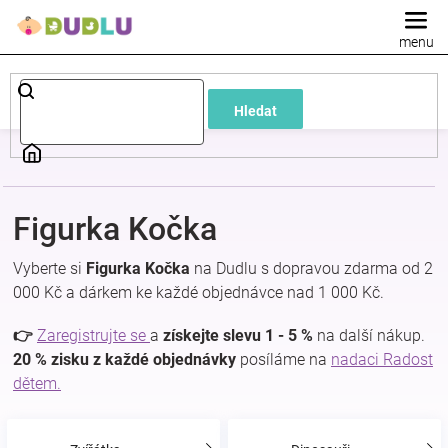
Přejít
na
obsah
Dětské
Hledat
a
kojenecké
Figurka Kočka
oblečení
Vyberte si
Figurka Kočka
na Dudlu s dopravou zdarma od 2
Pokojíček
000 Kč a dárkem ke každé objednávce nad 1 000 Kč.
👉
Zaregistrujte se
a
získejte slevu 1 - 5 %
na další nákup.
a
20 % zisku z každé objednávky
posíláme na
nadaci Radost
dětem.
kojenecká
výbava