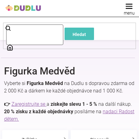
Přejít
na
obsah
Dětské
Hledat
a
kojenecké
Figurka Medvěd
oblečení
Vyberte si
Figurka Medvěd
na Dudlu s dopravou zdarma od
Pokojíček
2 000 Kč a dárkem ke každé objednávce nad 1 000 Kč.
👉
Zaregistrujte se
a
získejte slevu 1 - 5 %
na další nákup.
a
20 % zisku z každé objednávky
posíláme na
nadaci Radost
dětem.
kojenecká
výbava