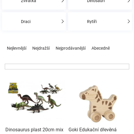
Zvířátka
Dinosauři
Hračky
Draci
Rytíři
a
Ř
zábava
a
Nejlevnější
Nejdražší
Nejprodávanější
Abecedně
z
e
pro
n
í
děti
V
p
ý
r
p
o
Těhotenské
i
d
s
u
oblečení
p
k
r
t
Novinky
o
ů
Dinosaurus plast 20cm mix
Goki Edukační dřevěná
d