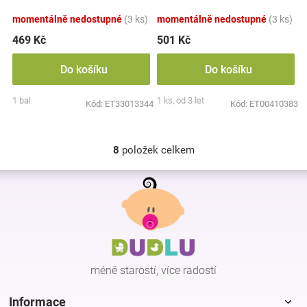
momentálně nedostupné
(3 ks)
momentálně nedostupné
(3 ks)
469 Kč
501 Kč
Do košíku
Do košíku
1 bal.
1 ks, od 3 let
Kód:
ET33013344
Kód:
ET00410383
8
položek celkem
O
v
Z
l
á
á
p
d
a
a
c
t
í
í
p
méně starostí, více radostí
r
v
k
Informace