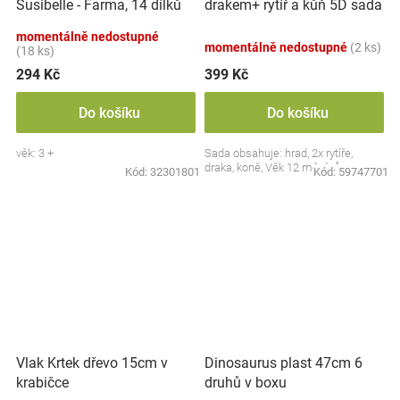
Susibelle - Farma, 14 dílků
drakem+ rytíř a kůň 5D sada
momentálně nedostupné
momentálně nedostupné
(2 ks)
(18 ks)
294 Kč
399 Kč
Do košíku
Do košíku
věk: 3 +
Sada obsahuje: hrad, 2x rytíře,
draka, koně, Věk 12 měsíců+
Kód:
32301801
Kód:
59747701
Vlak Krtek dřevo 15cm v
Dinosaurus plast 47cm 6
krabičce
druhů v boxu