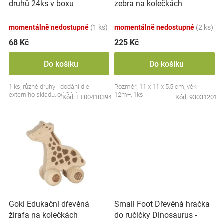
druhů 24ks v boxu
zebra na kolečkách
u
Značky
k
momentálně nedostupné
(1 ks)
momentálně nedostupné
(2 ks)
t
Blog
ů
68 Kč
225 Kč
Hračkářství
Do košíku
Do košíku
1 ks, různé druhy - dodání dle
Rozměr: 11 x 11 x 5,5 cm, věk:
Přihlášení
externího skladu, od 3 let
12m+, 1ks
Kód:
ET00410394
Kód:
93031201
Small Foot Dřevěná hračka
Goki Edukační dřevěná
do ručičky Dinosaurus -
žirafa na kolečkách