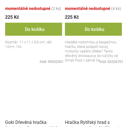
červený
momentálně nedostupné
(2 ks)
momentálně nedostupné
(4 ks)
225 Kč
225 Kč
Do košíku
Do košíku
Rozměr: 11 x 11 x 5,5 cm, věk:
Hledáte roztomilou a bezpečnou
12m+, 1ks
hračku, která podpoří rozvoj
motoriky vašeho dítěte? Tento
dřevěný dinosaurus do ručičky od
Small Foot v zářivě červené barvě je
Kód:
93032301
Kód:
92526701
ideálním...
Goki Dřevěná hračka
Hračka Rytířský hrad s