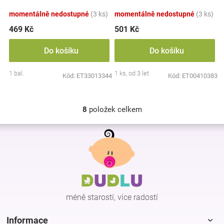
momentálně nedostupné
(3 ks)
momentálně nedostupné
(3 ks)
469 Kč
501 Kč
Do košíku
Do košíku
1 bal.
1 ks, od 3 let
Kód:
ET33013344
Kód:
ET00410383
8
položek celkem
O
v
Z
l
á
á
p
d
a
a
c
t
í
í
p
méně starostí, více radostí
r
v
k
Informace