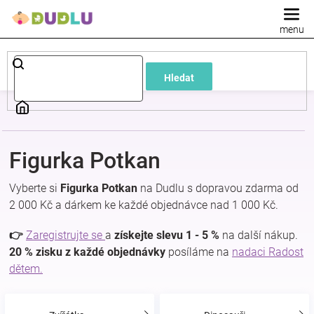
Přejít
na
obsah
Dětské
Hledat
a
kojenecké
Figurka Potkan
oblečení
Vyberte si
Figurka Potkan
na Dudlu s dopravou zdarma od
Pokojíček
2 000 Kč a dárkem ke každé objednávce nad 1 000 Kč.
👉
Zaregistrujte se
a
získejte slevu 1 - 5 %
na další nákup.
a
20 % zisku z každé objednávky
posíláme na
nadaci Radost
dětem.
kojenecká
výbava