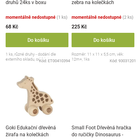
druhů 24ks v boxu
zebra na kolečkách
u
Značky
k
momentálně nedostupné
(1 ks)
momentálně nedostupné
(2 ks)
t
Blog
ů
68 Kč
225 Kč
Hračkářství
Do košíku
Do košíku
1 ks, různé druhy - dodání dle
Rozměr: 11 x 11 x 5,5 cm, věk:
Přihlášení
externího skladu, od 3 let
12m+, 1ks
Kód:
ET00410394
Kód:
93031201
Small Foot Dřevěná hračka
Goki Edukační dřevěná
do ručičky Dinosaurus -
žirafa na kolečkách