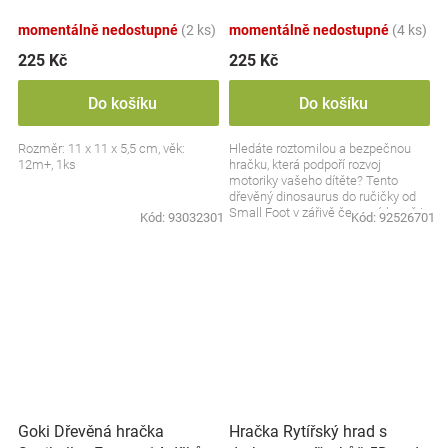
červený
momentálně nedostupné
(2 ks)
momentálně nedostupné
(4 ks)
225 Kč
225 Kč
Do košíku
Do košíku
Rozměr: 11 x 11 x 5,5 cm, věk:
Hledáte roztomilou a bezpečnou
12m+, 1ks
hračku, která podpoří rozvoj
motoriky vašeho dítěte? Tento
dřevěný dinosaurus do ručičky od
Small Foot v zářivě červené barvě je
Kód:
93032301
Kód:
92526701
ideálním...
Goki Dřevěná hračka
Hračka Rytířský hrad s