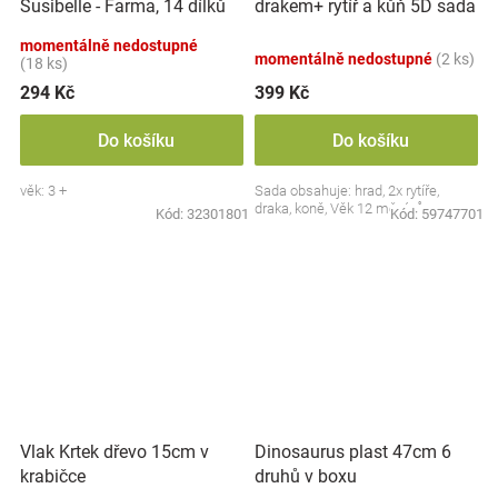
Susibelle - Farma, 14 dílků
drakem+ rytíř a kůň 5D sada
momentálně nedostupné
momentálně nedostupné
(2 ks)
(18 ks)
294 Kč
399 Kč
Do košíku
Do košíku
věk: 3 +
Sada obsahuje: hrad, 2x rytíře,
draka, koně, Věk 12 měsíců+
Kód:
32301801
Kód:
59747701
Vlak Krtek dřevo 15cm v
Dinosaurus plast 47cm 6
krabičce
druhů v boxu