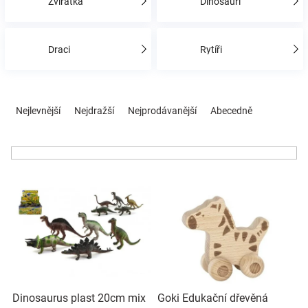
Zvířátka
Dinosauři
Hračky
Draci
Rytíři
a
Ř
zábava
a
Nejlevnější
Nejdražší
Nejprodávanější
Abecedně
z
e
pro
n
í
děti
V
p
ý
r
p
o
Těhotenské
i
d
s
u
oblečení
p
k
r
t
Novinky
o
ů
Dinosaurus plast 20cm mix
Goki Edukační dřevěná
d