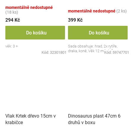
momentálně nedostupné
momentálně nedostupné
(2 ks)
(18 ks)
294 Kč
399 Kč
Do košíku
Do košíku
věk: 3 +
Sada obsahuje: hrad, 2x rytíře,
draka, koně, Věk 12 měsíců+
Kód:
32301801
Kód:
59747701
Vlak Krtek dřevo 15cm v
Dinosaurus plast 47cm 6
krabičce
druhů v boxu