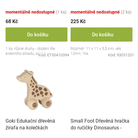
u
k
Značky
momentálně nedostupné
(1 ks)
momentálně nedostupné
(2 ks)
t
ů
68 Kč
225 Kč
Blog
Do košíku
Do košíku
Hračkářství
1 ks, různé druhy - dodání dle
Rozměr: 11 x 11 x 5,5 cm, věk:
externího skladu, od 3 let
12m+, 1ks
Přihlášení
Kód:
ET00410394
Kód:
93031201
Small Foot Dřevěná hračka
Goki Edukační dřevěná
do ručičky Dinosaurus -
žirafa na kolečkách
červený