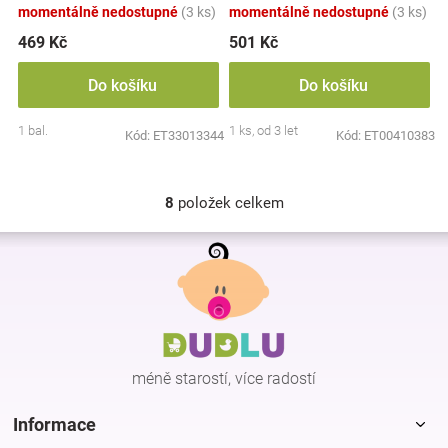
momentálně nedostupné
(3 ks)
momentálně nedostupné
(3 ks)
469 Kč
501 Kč
Do košíku
Do košíku
1 bal.
1 ks, od 3 let
Kód:
ET33013344
Kód:
ET00410383
8
položek celkem
O
v
Z
l
á
á
p
d
a
a
c
t
í
í
p
méně starostí, více radostí
r
v
k
Informace
y