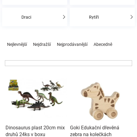
Hračky
Draci
Rytíři
a
Ř
a
Nejlevnější
Nejdražší
Nejprodávanější
Abecedně
zábava
z
e
n
pro
í
V
p
děti
ý
r
p
o
Těhotenské
i
d
s
u
p
k
oblečení
r
t
o
ů
Novinky
Dinosaurus plast 20cm mix
Goki Edukační dřevěná
d
druhů 24ks v boxu
zebra na kolečkách