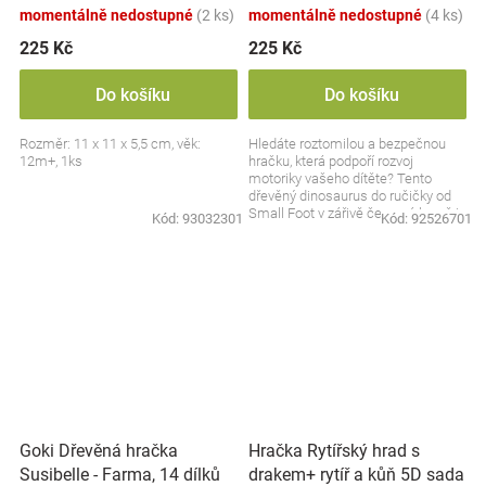
momentálně nedostupné
(2 ks)
momentálně nedostupné
(4 ks)
225 Kč
225 Kč
Do košíku
Do košíku
Rozměr: 11 x 11 x 5,5 cm, věk:
Hledáte roztomilou a bezpečnou
12m+, 1ks
hračku, která podpoří rozvoj
motoriky vašeho dítěte? Tento
dřevěný dinosaurus do ručičky od
Small Foot v zářivě červené barvě je
Kód:
93032301
Kód:
92526701
ideálním...
Goki Dřevěná hračka
Hračka Rytířský hrad s
Susibelle - Farma, 14 dílků
drakem+ rytíř a kůň 5D sada