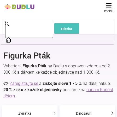
Přejít
na
obsah
Dětské
Hledat
a
kojenecké
Figurka Pták
oblečení
Vyberte si
Figurka Pták
na Dudlu s dopravou zdarma od 2
000 Kč a dárkem ke každé objednávce nad 1 000 Kč.
Pokojíček
👉
Zaregistrujte se
a
získejte slevu 1 - 5 %
na další nákup.
a
20 % zisku z každé objednávky
posíláme na
nadaci Radost
dětem.
kojenecká
Zvířátka
Dinosauři
výbava