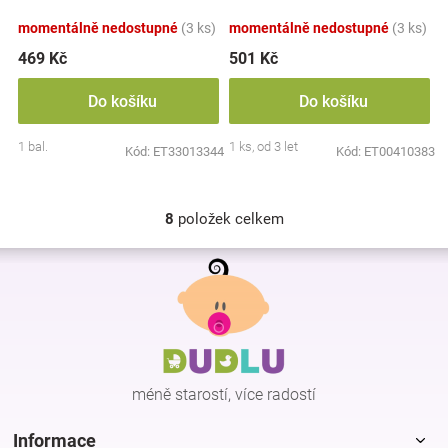
momentálně nedostupné
(3 ks)
momentálně nedostupné
(3 ks)
469 Kč
501 Kč
Do košíku
Do košíku
1 bal.
1 ks, od 3 let
Kód:
ET33013344
Kód:
ET00410383
8
položek celkem
O
v
Z
l
á
á
p
d
a
a
c
t
í
í
p
méně starostí, více radostí
r
v
k
Informace