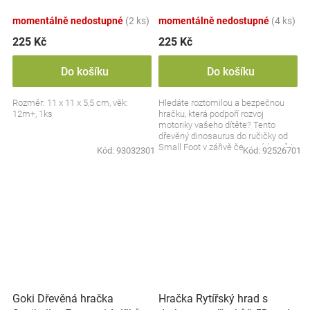
červený
momentálně nedostupné
(2 ks)
momentálně nedostupné
(4 ks)
225 Kč
225 Kč
Do košíku
Do košíku
Rozměr: 11 x 11 x 5,5 cm, věk:
Hledáte roztomilou a bezpečnou
12m+, 1ks
hračku, která podpoří rozvoj
motoriky vašeho dítěte? Tento
dřevěný dinosaurus do ručičky od
Small Foot v zářivě červené barvě je
Kód:
93032301
Kód:
92526701
ideálním...
Goki Dřevěná hračka
Hračka Rytířský hrad s