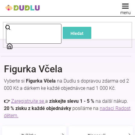
Přejít
na
obsah
Dětské
Hledat
a
kojenecké
Figurka Včela
oblečení
Vyberte si
Figurka Včela
na Dudlu s dopravou zdarma od 2
Pokojíček
000 Kč a dárkem ke každé objednávce nad 1 000 Kč.
👉
Zaregistrujte se
a
získejte slevu 1 - 5 %
na další nákup.
a
20 % zisku z každé objednávky
posíláme na
nadaci Radost
dětem.
kojenecká
výbava