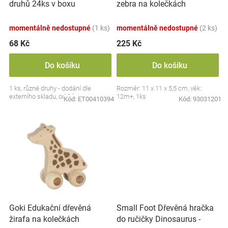
druhů 24ks v boxu
zebra na kolečkách
u
Značky
k
momentálně nedostupné
(1 ks)
momentálně nedostupné
(2 ks)
t
Blog
ů
68 Kč
225 Kč
Hračkářství
Do košíku
Do košíku
1 ks, různé druhy - dodání dle
Rozměr: 11 x 11 x 5,5 cm, věk:
Přihlášení
externího skladu, od 3 let
12m+, 1ks
Kód:
ET00410394
Kód:
93031201
Small Foot Dřevěná hračka
Goki Edukační dřevěná
do ručičky Dinosaurus -
žirafa na kolečkách