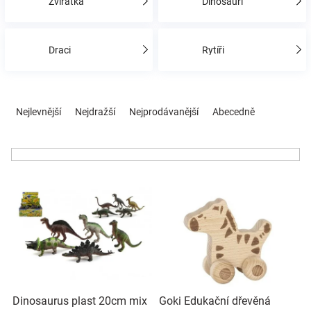
Zvířátka
Dinosauři
Hračky
Draci
Rytíři
a
Ř
zábava
a
Nejlevnější
Nejdražší
Nejprodávanější
Abecedně
z
e
pro
n
í
děti
V
p
ý
r
p
o
Těhotenské
i
d
s
u
oblečení
p
k
r
t
Novinky
o
ů
Dinosaurus plast 20cm mix
Goki Edukační dřevěná
d