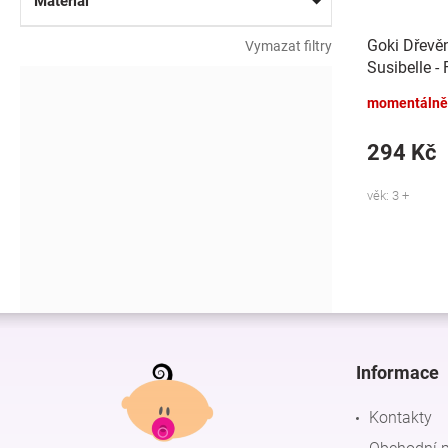
Materiál
Goki Dřevě
Vymazat filtry
Susibelle -
momentálně
294 Kč
věk: 3 +
Z
á
p
Informace
a
t
Kontakty
í