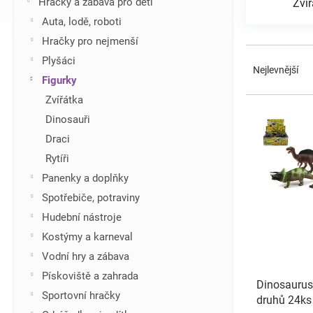
Hračky a zábava pro děti
Zvíř
í
Auta, lodě, roboti
p
Hračky pro nejmenší
a
Ř
n
Plyšáci
a
Nejlevnější
e
Figurky
z
l
e
Zvířátka
V
n
ý
Dinosauři
í
p
Draci
p
i
r
Rytíři
s
o
Panenky a doplňky
p
d
r
Spotřebiče, potraviny
u
o
Hudební nástroje
k
d
t
Kostýmy a karneval
u
ů
Vodní hry a zábava
k
t
Pískoviště a zahrada
Dinosaurus
ů
Sportovní hračky
druhů 24ks