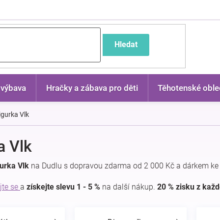
častější dotazy
Hledat
 výbava
Hračky a zábava pro děti
Těhotenské oble
igurka Vlk
a Vlk
urka Vlk
na Dudlu s dopravou zdarma od 2 000 Kč a dárkem ke
jte se
a
získejte slevu 1 - 5 %
na další nákup.
20 % zisku z kaž