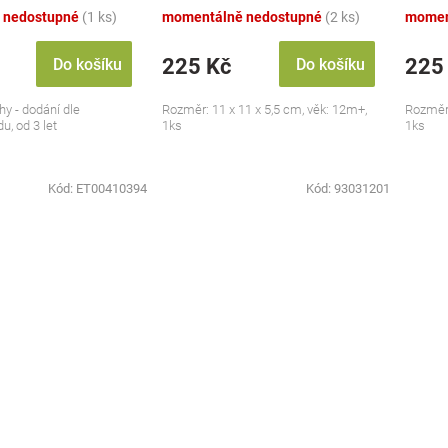
 nedostupné
(1 ks)
momentálně nedostupné
(2 ks)
momen
225 Kč
225
Do košíku
Do košíku
hy - dodání dle
Rozměr: 11 x 11 x 5,5 cm, věk: 12m+,
Rozměr:
u, od 3 let
1ks
1ks
Kód:
ET00410394
Kód:
93031201