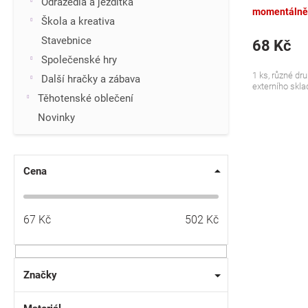
Odrážedla a jezdítka
momentálně
Škola a kreativa
Stavebnice
68 Kč
Společenské hry
1 ks, různé dru
Další hračky a zábava
externího sklad
Těhotenské oblečení
Novinky
Cena
67
Kč
502
Kč
Značky