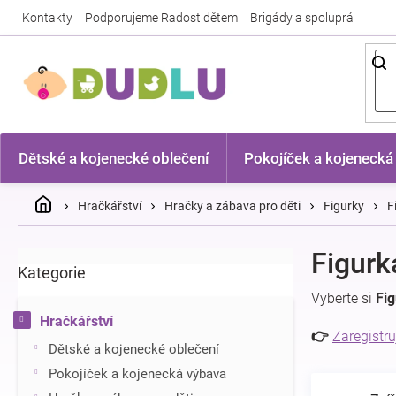
Přejít
Kontakty
Podporujeme Radost dětem
Brigády a spolupráce
Nej
na
obsah
Dětské a kojenecké oblečení
Pokojíček a kojenecká
Domů
Hračkářství
Hračky a zábava pro děti
Figurky
F
P
Figurk
Kategorie
Přeskočit
o
kategorie
s
Vyberte si
Fig
t
Hračkářství
r
👉
Zaregistru
Dětské a kojenecké oblečení
a
n
Pokojíček a kojenecká výbava
n