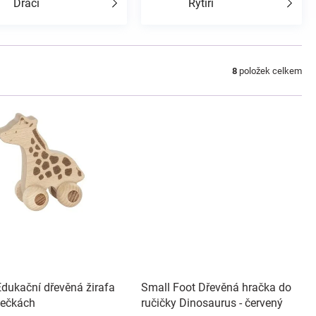
Draci
Rytíři
8
položek celkem
Edukační dřevěná žirafa
Small Foot Dřevěná hračka do
lečkách
ručičky Dinosaurus - červený