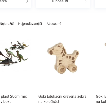
átka
Dinosauři
Nejdražší
Nejprodávanější
Abecedně
 plast 20cm mix
Goki Edukační dřevěná zebra
Goki 
 v boxu
na kolečkách
na ko