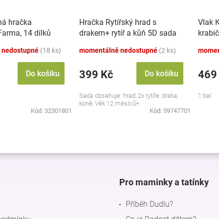
ná hračka
Hračka Rytířský hrad s
Vlak 
 Farma, 14 dílků
drakem+ rytíř a kůň 5D sada
krabi
 nedostupné
(18 ks)
momentálně nedostupné
(2 ks)
momen
399 Kč
469
Do košíku
Do košíku
Sada obsahuje: hrad, 2x rytíře, draka,
1 bal.
koně, Věk 12 měsíců+
Kód:
32301801
Kód:
59747701
O
v
l
á
d
Pro maminky a tatínky
a
c
Příběh Dudlu?
í
p