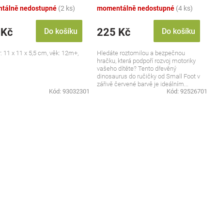
tálně nedostupné
(2 ks)
momentálně nedostupné
(4 ks)
 Kč
225 Kč
Do košíku
Do košíku
 11 x 11 x 5,5 cm, věk: 12m+,
Hledáte roztomilou a bezpečnou
hračku, která podpoří rozvoj motoriky
vašeho dítěte? Tento dřevěný
dinosaurus do ručičky od Small Foot v
zářivě červené barvě je ideálním...
Kód:
93032301
Kód:
92526701