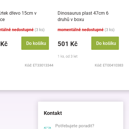
Krtek dřevo 15cm v
Dinosaurus plast 47cm 6
čce
druhů v boxu
tálně nedostupné
(3 ks)
momentálně nedostupné
(3 ks)
 Kč
501 Kč
Do košíku
Do košíku
1 ks, od 3 let
Kód:
ET33013344
Kód:
ET00410383
Kontakt
Potřebujete poradit?