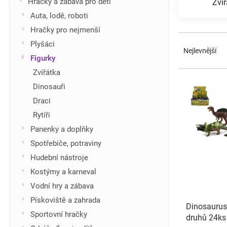
Hračky a zábava pro děti
Zvíř
í
Auta, lodě, roboti
p
Hračky pro nejmenší
a
Ř
n
Plyšáci
a
Nejlevnější
e
Figurky
z
l
e
Zvířátka
V
n
ý
Dinosauři
í
p
Draci
p
i
r
Rytíři
s
o
Panenky a doplňky
p
d
r
Spotřebiče, potraviny
u
o
Hudební nástroje
k
d
t
Kostýmy a karneval
u
ů
Vodní hry a zábava
k
t
Pískoviště a zahrada
Dinosaurus
ů
Sportovní hračky
druhů 24ks