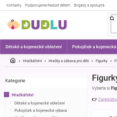
Přejít
Kontakty
Podporujeme Radost dětem
Brigády a spolupráce
Nej
na
obsah
Dětské a kojenecké oblečení
Pokojíček a kojenecká
Domů
Hračkářství
Hračky a zábava pro děti
Figurky
F
P
Figurk
Kategorie
Přeskočit
o
kategorie
s
Vyberte si
Fi
t
Hračkářství
r
👉
Zaregistru
Dětské a kojenecké oblečení
a
n
Pokojíček a kojenecká výbava
n