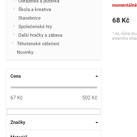
Odrážedla a jezdítka
momentálně
Škola a kreativa
Stavebnice
68 Kč
Společenské hry
1 ks, různé dru
Další hračky a zábava
externího sklad
Těhotenské oblečení
Novinky
Cena
67
Kč
502
Kč
Značky