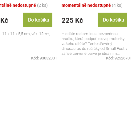
tálně nedostupné
(2 ks)
momentálně nedostupné
(4 ks)
 Kč
225 Kč
Do košíku
Do košíku
 11 x 11 x 5,5 cm, věk: 12m+,
Hledáte roztomilou a bezpečnou
hračku, která podpoří rozvoj motoriky
vašeho dítěte? Tento dřevěný
dinosaurus do ručičky od Small Foot v
zářivě červené barvě je ideálním...
Kód:
93032301
Kód:
92526701