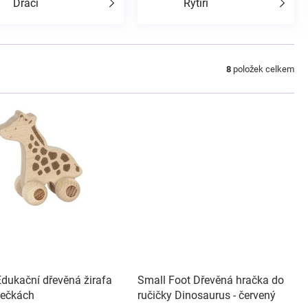
Draci
Rytíři
8
položek celkem
Edukační dřevěná žirafa
Small Foot Dřevěná hračka do
lečkách
ručičky Dinosaurus - červený