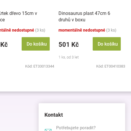
Krtek dřevo 15cm v
Dinosaurus plast 47cm 6
čce
druhů v boxu
tálně nedostupné
(3 ks)
momentálně nedostupné
(3 ks)
 Kč
501 Kč
Do košíku
Do košíku
1 ks, od 3 let
Kód:
ET33013344
Kód:
ET00410383
Kontakt
Potřebujete poradit?