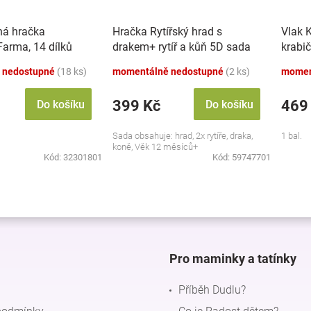
ná hračka
Hračka Rytířský hrad s
Vlak 
 Farma, 14 dílků
drakem+ rytíř a kůň 5D sada
krabi
 nedostupné
(18 ks)
momentálně nedostupné
(2 ks)
momen
399 Kč
469
Do košíku
Do košíku
Sada obsahuje: hrad, 2x rytíře, draka,
1 bal.
koně, Věk 12 měsíců+
Kód:
32301801
Kód:
59747701
O
v
l
á
d
Pro maminky a tatínky
a
c
Příběh Dudlu?
í
p