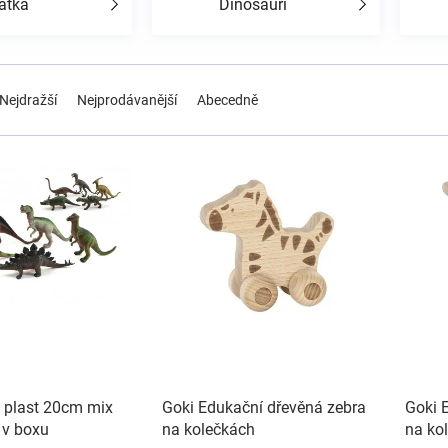
átka
Dinosauři
Nejdražší
Nejprodávanější
Abecedně
 plast 20cm mix
Goki Edukační dřevěná zebra
Goki 
 v boxu
na kolečkách
na ko