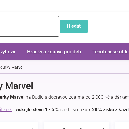
častější dotazy
Hledat
 výbava
Hračky a zábava pro děti
Těhotenské oble
igurky Marvel
y Marvel
gurky Marvel
na Dudlu s dopravou zdarma od 2 000 Kč a dárkem
jte se
a
získejte slevu 1 - 5 %
na další nákup.
20 % zisku z kaž