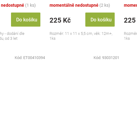
 nedostupné
(1 ks)
momentálně nedostupné
(2 ks)
momen
225 Kč
225
Do košíku
Do košíku
hy - dodání dle
Rozměr: 11 x 11 x 5,5 cm, věk: 12m+,
Rozměr:
u, od 3 let
1ks
1ks
Kód:
ET00410394
Kód:
93031201