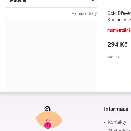
Materiál
Goki Dřevě
Vymazat filtry
Susibelle -
momentálně
294 Kč
věk: 3 +
Z
á
p
Informace
a
t
Kontakty
í