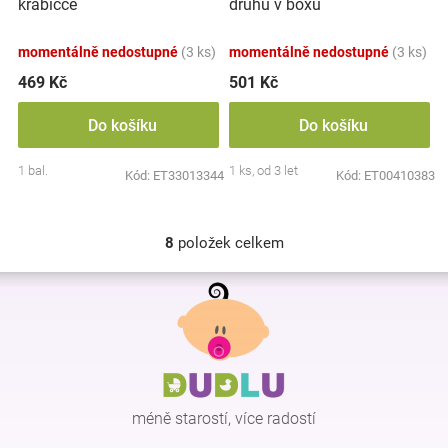
krabičce
druhů v boxu
momentálně nedostupné
(3 ks)
momentálně nedostupné
(3 ks)
469 Kč
501 Kč
Do košíku
Do košíku
1 bal.
1 ks, od 3 let
Kód:
ET33013344
Kód:
ET00410383
8
položek celkem
O
v
Z
l
á
á
p
d
a
a
c
t
í
í
p
méně starostí, více radostí
r
v