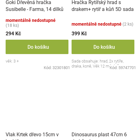
Goki Dřevěná hračka
Hračka Rytířský hrad s
Susibelle - Farma, 14 dílků
drakem+ rytíř a kůň 5D sada
momentálně nedostupné
momentálně nedostupné
(2 ks)
(18 ks)
294 Kč
399 Kč
Do košíku
Do košíku
věk: 3 +
Sada obsahuje: hrad, 2x rytíře,
draka, koně, Věk 12 měsíců+
Kód:
32301801
Kód:
59747701
Vlak Krtek dřevo 15cm v
Dinosaurus plast 47cm 6