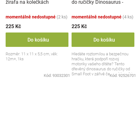
do ručičky Dinosaurus -
žirafa na kolečkách
červený
momentálně nedostupné
(2 ks)
momentálně nedostupné
(4 ks)
225 Kč
225 Kč
Do košíku
Do košíku
Rozměr: 11 x 11 x 5,5 cm, věk:
Hledáte roztomilou a bezpečnou
12m+, 1ks
hračku, která podpoří rozvoj
motoriky vašeho dítěte? Tento
dřevěný dinosaurus do ručičky od
Small Foot v zářivě červené barvě je
Kód:
93032301
Kód:
92526701
ideálním...