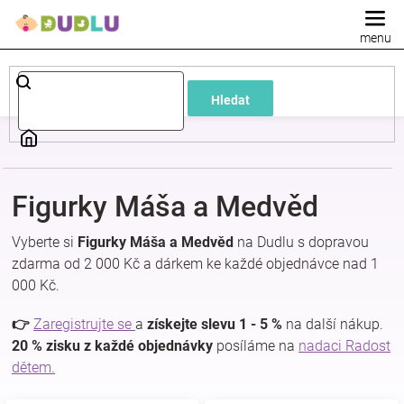
Přejít
na
obsah
Dětské
Hledat
a
kojenecké
Figurky Máša a Medvěd
oblečení
Vyberte si
Figurky Máša a Medvěd
na Dudlu s dopravou
Pokojíček
zdarma od 2 000 Kč a dárkem ke každé objednávce nad 1
000 Kč.
a
👉
Zaregistrujte se
a
získejte slevu 1 - 5 %
na další nákup.
20 % zisku z každé objednávky
posíláme na
nadaci Radost
kojenecká
dětem.
výbava