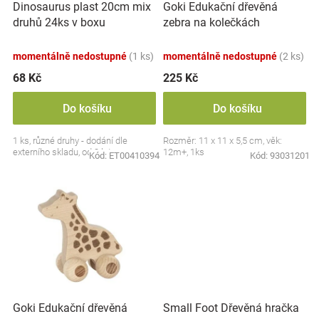
Dinosaurus plast 20cm mix
Goki Edukační dřevěná
d
Značky
druhů 24ks v boxu
zebra na kolečkách
u
k
Blog
momentálně nedostupné
(1 ks)
momentálně nedostupné
(2 ks)
t
ů
68 Kč
225 Kč
Hračkářství
Do košíku
Do košíku
Přihlášení
1 ks, různé druhy - dodání dle
Rozměr: 11 x 11 x 5,5 cm, věk:
externího skladu, od 3 let
12m+, 1ks
Kód:
ET00410394
Kód:
93031201
Small Foot Dřevěná hračka
Goki Edukační dřevěná