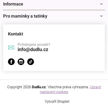
k
Informace
y
v
Pro maminky a tatínky
ý
p
i
s
Kontakt
u
Potřebujete poradit?
info@dudlu.cz
Copyright 2026
Dudlu.cz
. Všechna práva vyhrazena.
Upravit
nastavení cookies
Vytvořil Shoptet