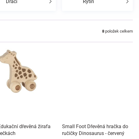
Draci
Rytíři
8
položek celkem
Edukační dřevěná žirafa
Small Foot Dřevěná hračka do
lečkách
ručičky Dinosaurus - červený