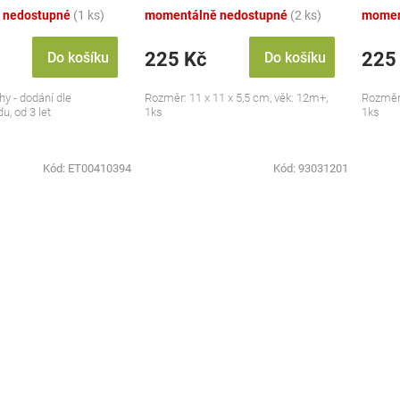
 nedostupné
(1 ks)
momentálně nedostupné
(2 ks)
momen
225 Kč
225
Do košíku
Do košíku
hy - dodání dle
Rozměr: 11 x 11 x 5,5 cm, věk: 12m+,
Rozměr:
u, od 3 let
1ks
1ks
Kód:
ET00410394
Kód:
93031201