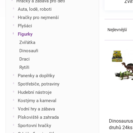
Hračky a zábava pro děti
Zvíř
í
Auta, lodě, roboti
p
Hračky pro nejmenší
a
Ř
n
Plyšáci
a
Nejlevnější
e
Figurky
z
l
e
Zvířátka
V
n
ý
Dinosauři
í
p
Draci
p
i
r
Rytíři
s
o
Panenky a doplňky
p
d
r
Spotřebiče, potraviny
u
o
Hudební nástroje
k
d
t
Kostýmy a karneval
u
ů
Vodní hry a zábava
k
t
Pískoviště a zahrada
Dinosaurus
ů
Sportovní hračky
druhů 24ks