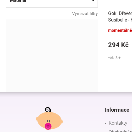
Materiál
Goki Dřevě
Vymazat filtry
Susibelle -
momentálně
294 Kč
věk: 3 +
Z
á
p
Informace
a
t
Kontakty
í