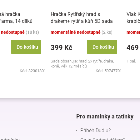
ná hračka
Hračka Rytířský hrad s
Vlak 
 Farma, 14 dílků
drakem+ rytíř a kůň 5D sada
krabi
 nedostupné
(18 ks)
momentálně nedostupné
(2 ks)
momen
399 Kč
469
Do košíku
Do košíku
Sada obsahuje: hrad, 2x rytíře, draka,
1 bal.
koně, Věk 12 měsíců+
Kód:
32301801
Kód:
59747701
O
v
l
á
d
Pro maminky a tatínky
a
c
Příběh Dudlu?
í
p