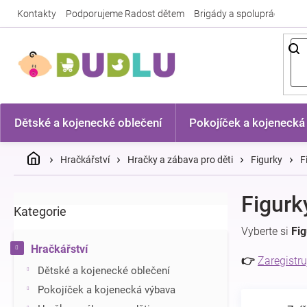
Přejít
Kontakty
Podporujeme Radost dětem
Brigády a spolupráce
Nej
na
obsah
Dětské a kojenecké oblečení
Pokojíček a kojenecká
Domů
Hračkářství
Hračky a zábava pro děti
Figurky
F
P
Figurk
Kategorie
Přeskočit
o
kategorie
s
Vyberte si
Fig
t
Hračkářství
r
👉
Zaregistru
Dětské a kojenecké oblečení
a
n
Pokojíček a kojenecká výbava
n