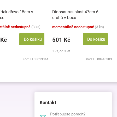
Krtek dřevo 15cm v
Dinosaurus plast 47cm 6
čce
druhů v boxu
tálně nedostupné
(3 ks)
momentálně nedostupné
(3 ks)
 Kč
501 Kč
Do košíku
Do košíku
1 ks, od 3 let
Kód:
ET33013344
Kód:
ET00410383
Kontakt
Potřebujete poradit?