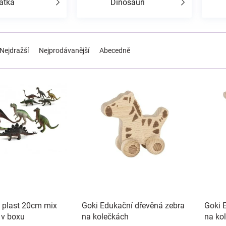
átka
Dinosauři
Nejdražší
Nejprodávanější
Abecedně
 plast 20cm mix
Goki Edukační dřevěná zebra
Goki 
 v boxu
na kolečkách
na ko