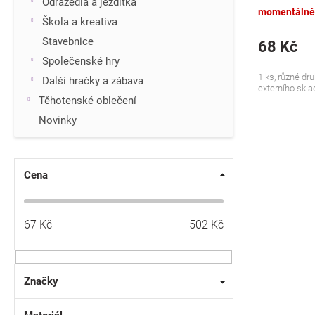
Odrážedla a jezdítka
momentálně
Škola a kreativa
Stavebnice
68 Kč
Společenské hry
1 ks, různé dru
Další hračky a zábava
externího sklad
Těhotenské oblečení
Novinky
Cena
67
Kč
502
Kč
Značky