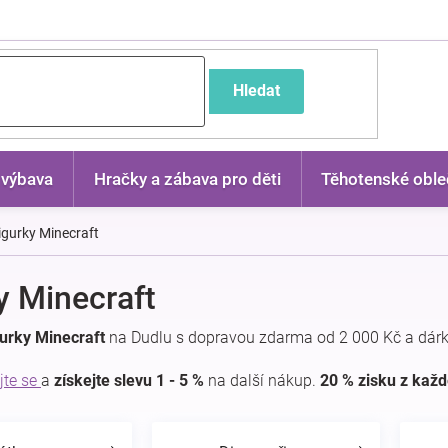
častější dotazy
Hledat
 výbava
Hračky a zábava pro děti
Těhotenské oble
igurky Minecraft
y Minecraft
urky Minecraft
na Dudlu s dopravou zdarma od 2 000 Kč a dár
jte se
a
získejte slevu 1 - 5 %
na další nákup.
20 % zisku z kaž