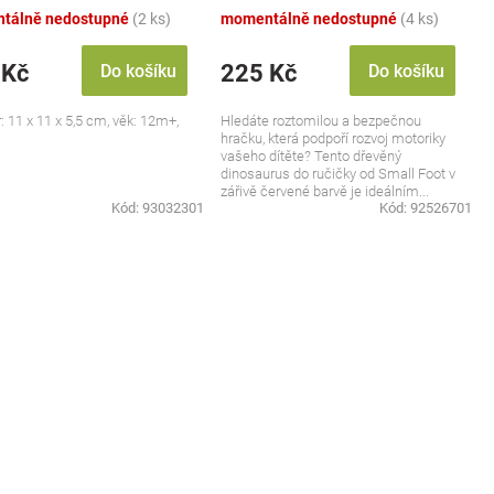
tálně nedostupné
(2 ks)
momentálně nedostupné
(4 ks)
 Kč
225 Kč
Do košíku
Do košíku
 11 x 11 x 5,5 cm, věk: 12m+,
Hledáte roztomilou a bezpečnou
hračku, která podpoří rozvoj motoriky
vašeho dítěte? Tento dřevěný
dinosaurus do ručičky od Small Foot v
zářivě červené barvě je ideálním...
Kód:
93032301
Kód:
92526701