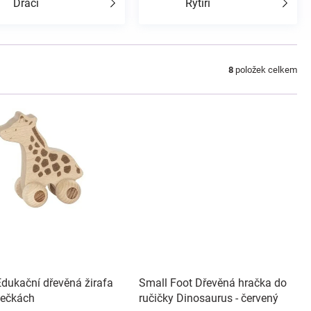
Draci
Rytíři
8
položek celkem
Edukační dřevěná žirafa
Small Foot Dřevěná hračka do
lečkách
ručičky Dinosaurus - červený