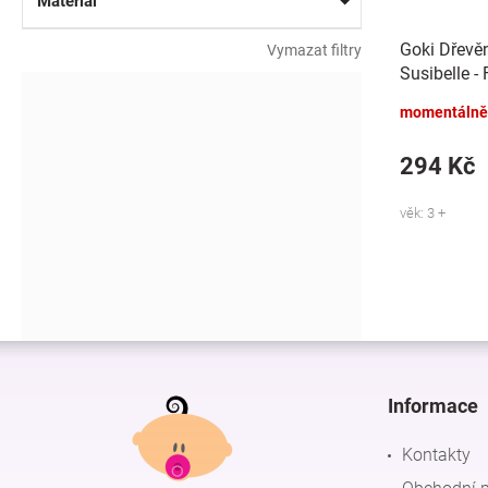
Materiál
Goki Dřevě
Vymazat filtry
Susibelle -
momentálně
294 Kč
věk: 3 +
Z
á
p
Informace
a
t
Kontakty
í