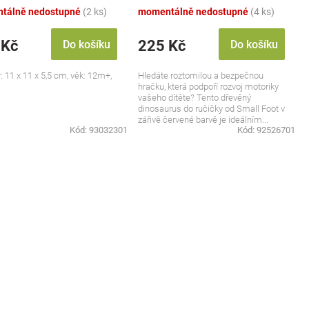
tálně nedostupné
(2 ks)
momentálně nedostupné
(4 ks)
 Kč
225 Kč
Do košíku
Do košíku
 11 x 11 x 5,5 cm, věk: 12m+,
Hledáte roztomilou a bezpečnou
hračku, která podpoří rozvoj motoriky
vašeho dítěte? Tento dřevěný
dinosaurus do ručičky od Small Foot v
zářivě červené barvě je ideálním...
Kód:
93032301
Kód:
92526701