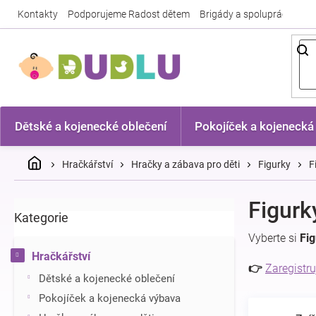
Přejít
Kontakty
Podporujeme Radost dětem
Brigády a spolupráce
Nej
na
obsah
Dětské a kojenecké oblečení
Pokojíček a kojenecká
Domů
Hračkářství
Hračky a zábava pro děti
Figurky
F
P
Figurk
Kategorie
Přeskočit
o
kategorie
s
Vyberte si
Fi
t
Hračkářství
r
👉
Zaregistru
Dětské a kojenecké oblečení
a
n
Pokojíček a kojenecká výbava
n