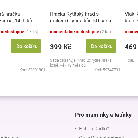
ná hračka
Hračka Rytířský hrad s
Vlak 
 Farma, 14 dílků
drakem+ rytíř a kůň 5D sada
krabi
 nedostupné
(18 ks)
momentálně nedostupné
(2 ks)
momen
399 Kč
469
Do košíku
Do košíku
Sada obsahuje: hrad, 2x rytíře, draka,
1 bal.
koně, Věk 12 měsíců+
Kód:
32301801
Kód:
59747701
O
v
l
á
d
Pro maminky a tatínky
a
c
Příběh Dudlu?
í
p