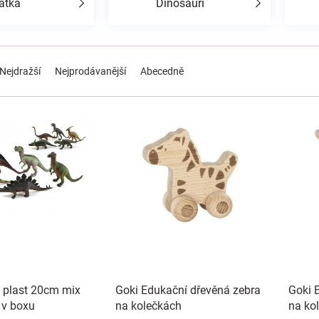
átka
Dinosauři
Nejdražší
Nejprodávanější
Abecedně
 plast 20cm mix
Goki Edukační dřevěná zebra
Goki 
 v boxu
na kolečkách
na ko