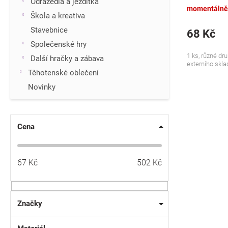
Odrážedla a jezdítka
momentálně
Škola a kreativa
Stavebnice
68 Kč
Společenské hry
1 ks, různé dru
Další hračky a zábava
externího sklad
Těhotenské oblečení
Novinky
Cena
67
Kč
502
Kč
Značky