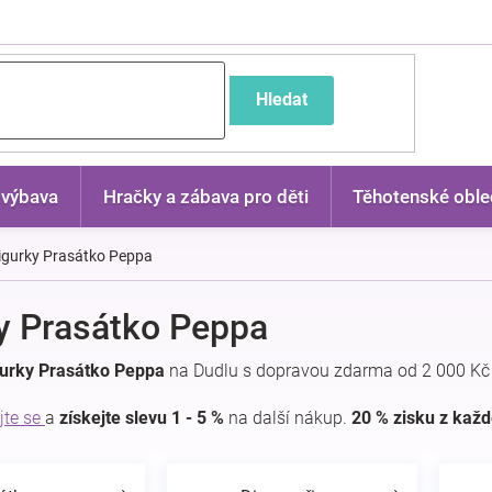
častější dotazy
Hledat
 výbava
Hračky a zábava pro děti
Těhotenské oble
igurky Prasátko Peppa
y Prasátko Peppa
gurky Prasátko Peppa
na Dudlu s dopravou zdarma od 2 000 Kč 
jte se
a
získejte slevu 1 - 5 %
na další nákup.
20 % zisku z kaž