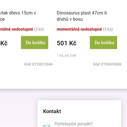
Krtek dřevo 15cm v
Dinosaurus plast 47cm 6
čce
druhů v boxu
tálně nedostupné
(3 ks)
momentálně nedostupné
(3 ks)
 Kč
501 Kč
Do košíku
Do košíku
1 ks, od 3 let
Kód:
ET33013344
Kód:
ET00410383
Kontakt
Potřebujete poradit?