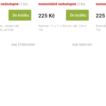
 nedostupné
(1 ks)
momentálně nedostupné
(2 ks)
momen
225 Kč
225
Do košíku
Do košíku
hy - dodání dle
Rozměr: 11 x 11 x 5,5 cm, věk: 12m+,
Rozměr:
u, od 3 let
1ks
1ks
Kód:
ET00410394
Kód:
93031201