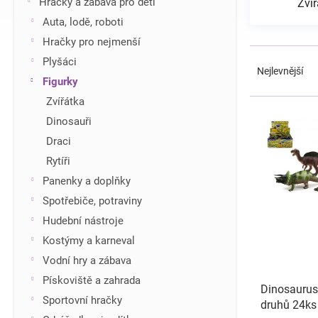
Hračky a zábava pro děti
Zvíř
í
Auta, lodě, roboti
p
Hračky pro nejmenší
a
Ř
n
Plyšáci
a
Nejlevnější
e
Figurky
z
l
e
Zvířátka
V
n
ý
Dinosauři
í
p
Draci
p
i
r
Rytíři
s
o
Panenky a doplňky
p
d
r
Spotřebiče, potraviny
u
o
Hudební nástroje
k
d
t
Kostýmy a karneval
u
ů
Vodní hry a zábava
k
t
Pískoviště a zahrada
Dinosaurus
ů
Sportovní hračky
druhů 24ks