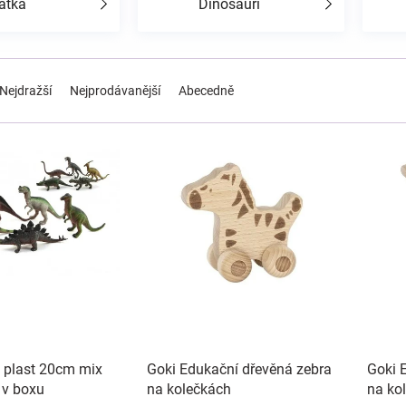
átka
Dinosauři
Nejdražší
Nejprodávanější
Abecedně
 plast 20cm mix
Goki Edukační dřevěná zebra
Goki 
 v boxu
na kolečkách
na ko