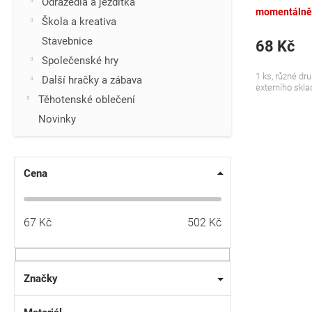
Odrážedla a jezdítka
momentálně
Škola a kreativa
Stavebnice
68 Kč
Společenské hry
1 ks, různé dru
Další hračky a zábava
externího sklad
Těhotenské oblečení
Novinky
Cena
67
Kč
502
Kč
Značky