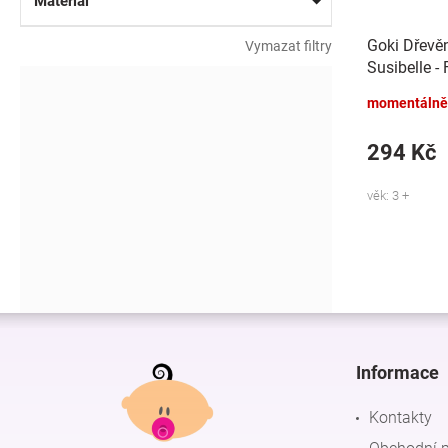
Materiál
Goki Dřevě
Vymazat filtry
Susibelle -
momentálně
294 Kč
věk: 3 +
Z
á
p
Informace
a
t
Kontakty
í