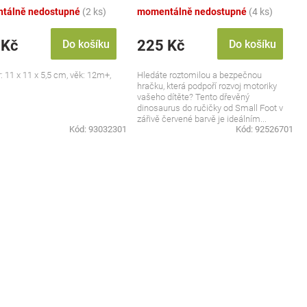
tálně nedostupné
(2 ks)
momentálně nedostupné
(4 ks)
 Kč
225 Kč
Do košíku
Do košíku
 11 x 11 x 5,5 cm, věk: 12m+,
Hledáte roztomilou a bezpečnou
hračku, která podpoří rozvoj motoriky
vašeho dítěte? Tento dřevěný
dinosaurus do ručičky od Small Foot v
zářivě červené barvě je ideálním...
Kód:
93032301
Kód:
92526701