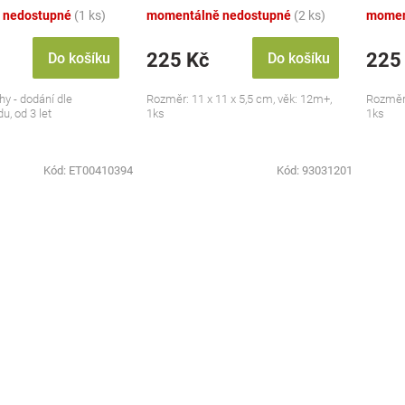
 nedostupné
(1 ks)
momentálně nedostupné
(2 ks)
momen
225 Kč
225
Do košíku
Do košíku
hy - dodání dle
Rozměr: 11 x 11 x 5,5 cm, věk: 12m+,
Rozměr:
u, od 3 let
1ks
1ks
Kód:
ET00410394
Kód:
93031201