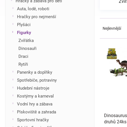
Hračky a zábava pro děti
Zvíř
í
Auta, lodě, roboti
p
Hračky pro nejmenší
a
Ř
n
Plyšáci
a
Nejlevnější
e
Figurky
z
l
e
Zvířátka
V
n
ý
Dinosauři
í
p
Draci
p
i
r
Rytíři
s
o
Panenky a doplňky
p
d
r
Spotřebiče, potraviny
u
o
Hudební nástroje
k
d
t
Kostýmy a karneval
u
ů
Vodní hry a zábava
k
t
Pískoviště a zahrada
Dinosaurus
ů
Sportovní hračky
druhů 24ks