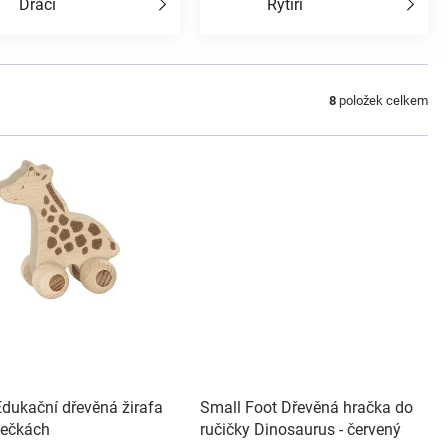
Draci
Rytíři
8
položek celkem
Edukační dřevěná žirafa
Small Foot Dřevěná hračka do
lečkách
ručičky Dinosaurus - červený