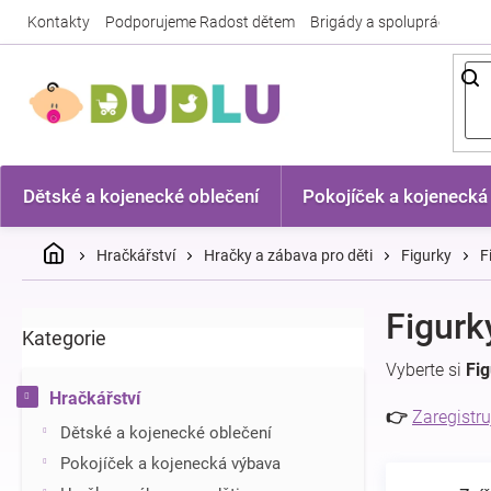
Přejít
Kontakty
Podporujeme Radost dětem
Brigády a spolupráce
Nej
na
obsah
Dětské a kojenecké oblečení
Pokojíček a kojenecká
Domů
Hračkářství
Hračky a zábava pro děti
Figurky
F
P
Figurk
Kategorie
Přeskočit
o
kategorie
s
Vyberte si
Fig
t
Hračkářství
r
👉
Zaregistru
Dětské a kojenecké oblečení
a
n
Pokojíček a kojenecká výbava
n