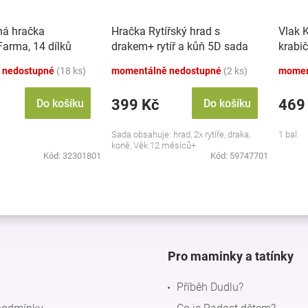
ná hračka
Hračka Rytířský hrad s
Vlak 
 Farma, 14 dílků
drakem+ rytíř a kůň 5D sada
krabi
 nedostupné
(18 ks)
momentálně nedostupné
(2 ks)
momen
399 Kč
469
Do košíku
Do košíku
Sada obsahuje: hrad, 2x rytíře, draka,
1 bal.
koně, Věk 12 měsíců+
Kód:
32301801
Kód:
59747701
O
v
l
á
d
Pro maminky a tatínky
a
c
Příběh Dudlu?
í
p