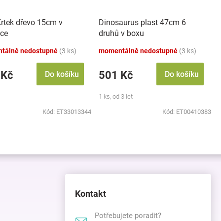
Krtek dřevo 15cm v
Dinosaurus plast 47cm 6
čce
druhů v boxu
tálně nedostupné
(3 ks)
momentálně nedostupné
(3 ks)
 Kč
501 Kč
Do košíku
Do košíku
1 ks, od 3 let
Kód:
ET33013344
Kód:
ET00410383
Kontakt
Potřebujete poradit?