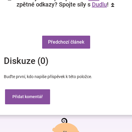
zpětné odkazy? Spojte síly s
Dudlu
! ⏫
Předchozí článek
Diskuze (0)
Buďte první, kdo napíše příspěvek k této položce.
Přidat komentář
Z
á
p