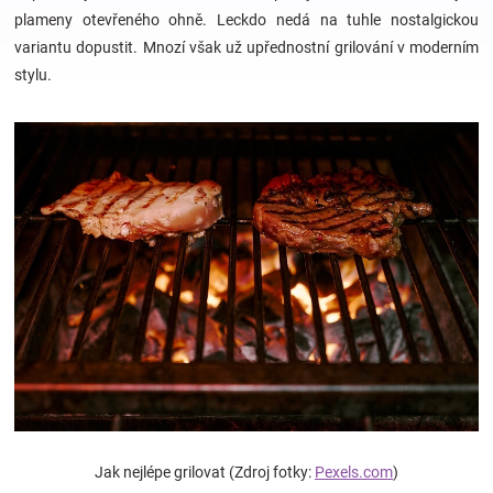
plameny otevřeného ohně. Leckdo nedá na tuhle nostalgickou
variantu dopustit. Mnozí však už upřednostní grilování v moderním
Hračky
stylu.
a
zábava
pro
děti
Těhotenské
oblečení
Novinky
Jak nejlépe grilovat (Zdroj fotky:
Pexels.com
)