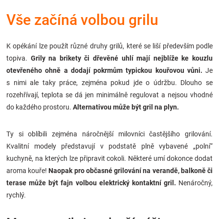
Značky
Vše začíná volbou grilu
Blog
K opékání lze použít různé druhy grilů, které se liší především podle
topiva.
Grily na brikety či dřevěné uhlí mají nejblíže ke kouzlu
Hračkářství
otevřeného ohně a dodají pokrmům typickou kouřovou vůni.
Je
s nimi ale taky práce, zejména pokud jde o údržbu. Dlouho se
Přihlášení
rozehřívají, teplota se dá jen minimálně regulovat a nejsou vhodné
do každého prostoru.
Alternativou může být gril na plyn.
Ty si oblíbili zejména náročnější milovníci častějšího grilování.
Kvalitní modely představují v podstatě plně vybavené „polní“
kuchyně, na kterých lze připravit cokoli. Některé umí dokonce dodat
aroma kouře!
Naopak pro občasné grilování na verandě, balkoně či
terase může být fajn volbou elektrický kontaktní gril.
Nenáročný,
rychlý.