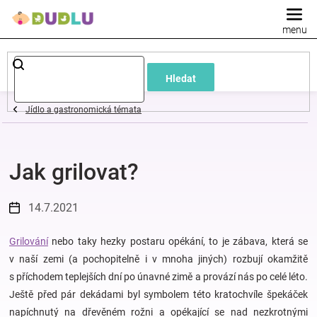
Přejít
na
obsah
Dětské
Hledat
a
Jídlo a gastronomická témata
kojenecké
Jak grilovat?
oblečení
Pokojíček
14.7.2021
a
Grilování
nebo taky hezky postaru opékání, to je zábava, která se
v naší zemi (a pochopitelně i v mnoha jiných) rozbují okamžitě
s příchodem teplejších dní po únavné zimě a provází nás po celé léto.
kojenecká
Ještě před pár dekádami byl symbolem této kratochvíle špekáček
napíchnutý na dřevěném rožni a opékající se nad nezkrotnými
výbava