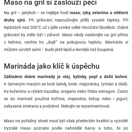
Maso na gril si zaslouží péči
Na gril – jakýkoli – se nejlépe hodí
maso, ryby, zelenina a některé
druhy sýrů
. Při grilování nepoužívejte příliš vysoké teploty. Při
teplotách nad 200°C už v jídle vzniká velké množství škodlivin. Dobré
grilování by mělo být i zdravé. Maso nikdy nedávejte na gril přímo
z lednice, nechte ho „dojít“ na pokojovou teplotu. Marinádu si
můžete vyrobit sami – bude jistě lepší a levnější než koupená.
Marináda jako klíč k úspěchu
Základem dobré marinády je olej, bylinky, pepř a další koření.
K červeným masům se hodí šalvěj, kmín, majoránka, tymián a další.
Ke kuřecímu a rybám bazalka, oregano nebo třeba estragon. Často
se do marinád používá hořčice, majonéza, kečup nebo i jogurt,
zakysaná smetana a podobně. Nebojte se experimentovat.
Maso na pořádný steak musí být však především kvalitní a vyzrálé!
Vyzrálé maso poznáte podle nahnědlé barvy a toho, že po