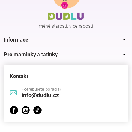
a
t
í
méně starostí, více radostí
Informace
Pro maminky a tatínky
Kontakt
Potřebujete poradit?
info@dudlu.cz