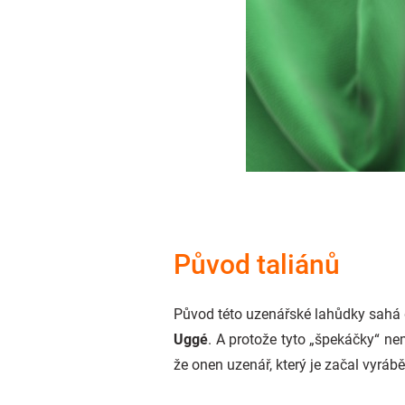
Původ taliánů
Původ této uzenářské lahůdky sahá
Uggé
. A protože tyto „špekáčky“ nem
že onen uzenář, který je začal vyrábět