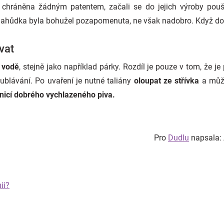
 chráněna žádným patentem, začali se do jejich výroby poušt
 lahůdka byla bohužel pozapomenuta, ne však nadobro. Když dobře
vat
 vodě
, stejně jako například párky. Rozdíl je pouze v tom, že je 
bublávání. Po uvaření je nutné taliány
oloupat ze střívka
a může
icí dobrého vychlazeného piva.
Pro
Dudlu
napsala: 
ii?