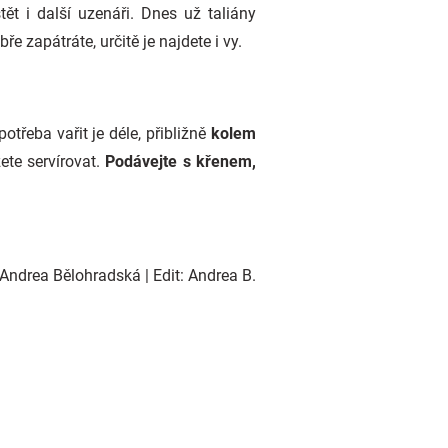
ět i další uzenáři. Dnes už taliány
 zapátráte, určitě je najdete i vy.
potřeba vařit je déle, přibližně
kolem
te servírovat.
Podávejte s křenem,
Andrea Bělohradská | Edit: Andrea B.