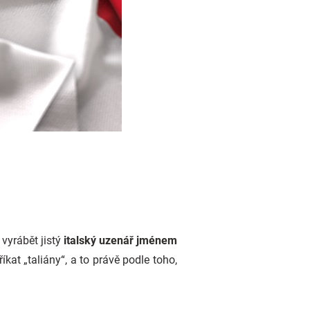
 vyrábět jistý
italský uzenář jménem
íkat „taliány“, a to právě podle toho,