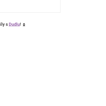
íly s
Dudlu
! ⏫