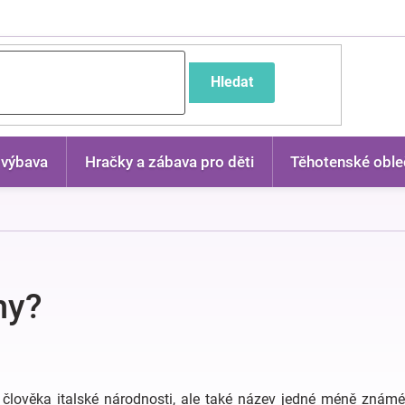
častější dotazy
Hledat
 výbava
Hračky a zábava pro děti
Těhotenské oble
ny?
 člověka italské národnosti, ale také název jedné méně znám