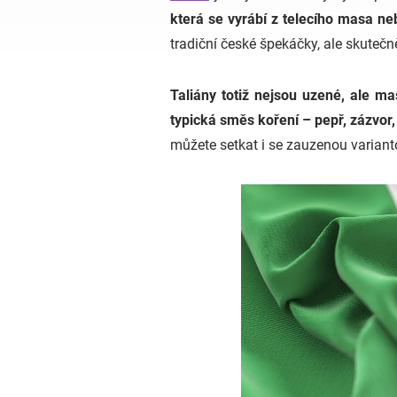
která se vyrábí z telecího masa ne
tradiční české špekáčky, ale skutečn
Taliány totiž nejsou uzené, ale m
typická směs koření – pepř, zázvor,
můžete setkat i se zauzenou varianto