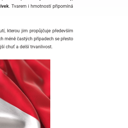
řívek
. Tvarem i hmotností připomíná
utí, kterou jim propůjčuje především
ých méně častých případech se přesto
ší chuť a delší trvanlivost.