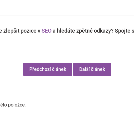
 zlepšit pozice v
SEO
a hledáte zpětné odkazy? Spojte s
Předchozí článek
Další článek
této položce.