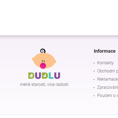
Z
á
p
Informace
a
t
Kontakty
í
Obchodní 
Reklamace 
méně starostí, více radostí
Zpracování
Poučení o 