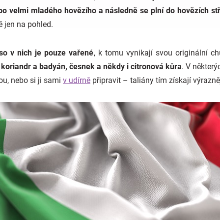
bo velmi mladého hovězího a následně se plní do hovězích st
ě jen na pohled.
aso v nich je pouze vařené
, k tomu vynikají svou originální ch
 koriandr a badyán, česnek a někdy i citronová kůra
. V někter
u, nebo si ji sami
v udírně
připravit – taliány tím získají výrazněj