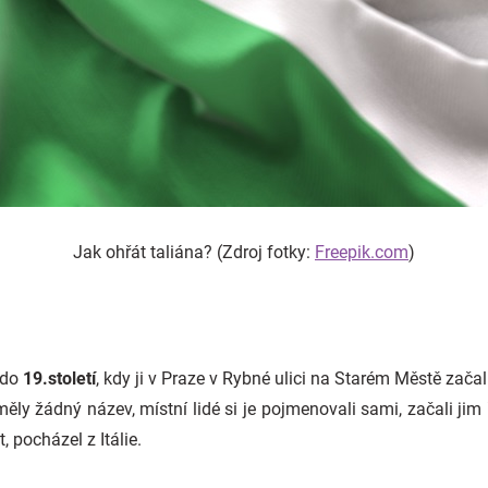
Jak ohřát taliána? (Zdroj fotky:
Freepik.com
)
 do
19.století
, kdy ji v Praze v Rybné ulici na Starém Městě začal
ěly žádný název, místní lidé si je pojmenovali sami, začali jim ř
, pocházel z Itálie.