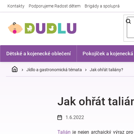
Přejít
Kontakty
Podporujeme Radost dětem
Brigády a spolupráce
Nej
na
obsah
Dětské a kojenecké oblečení
Pokojíček a kojenecká
Domů
Jídlo a gastronomická témata
Jak ohřát taliány?
Jak ohřát taliá
1.6.2022
Talián
je nejen archaický výraz pro