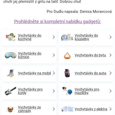
chvíli jej přemístit z grilu na talíř. Dobrou chuť
Pro Dudlu napsala: Denisa Moravcová
Prohlédněte si kompletní nabídku gadgetů:
Vychytávky do
Vychytávky do
kuchyně
koupelny
Vychytávky do
Vychytávky do bytu
ložnice
Vychytávky na mobil
Vychytávky do auta
Vychytávky pro
Vychytávky pro
kutily
mazlíčky
Vychytávky ze
Vychytávky z elektra
zahrady