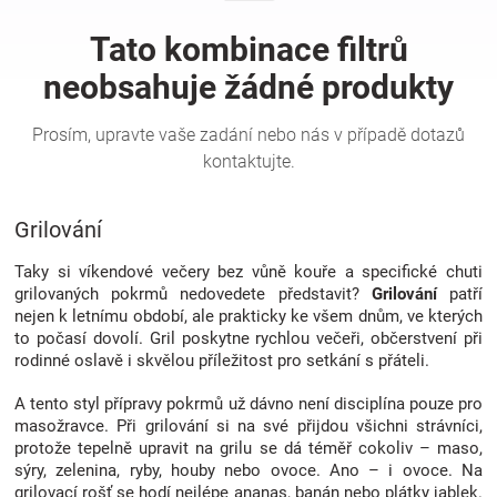
Hračky
a
zábava
Grilování
pro
Taky si víkendové večery bez vůně kouře a specifické chuti
děti
grilovaných pokrmů nedovedete představit?
Grilování
patří
nejen k letnímu období, ale prakticky ke všem dnům, ve kterých
to počasí dovolí. Gril poskytne rychlou večeři, občerstvení při
Těhotenské
rodinné oslavě i skvělou příležitost pro setkání s přáteli.
oblečení
A tento styl přípravy pokrmů už dávno není disciplína pouze pro
masožravce. Při grilování si na své přijdou všichni strávníci,
protože tepelně upravit na grilu se dá téměř cokoliv – maso,
Novinky
sýry, zelenina, ryby, houby nebo ovoce. Ano – i ovoce. Na
grilovací rošť se hodí nejlépe ananas, banán nebo plátky jablek.