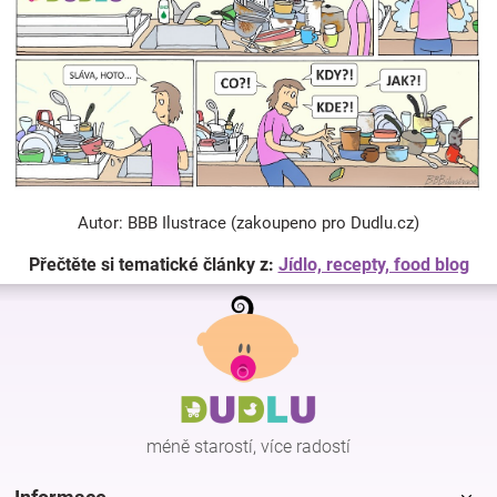
Autor: BBB Ilustrace (zakoupeno pro Dudlu.cz)
Přečtěte si tematické články z:
Jídlo, recepty, food blog
Z
á
p
a
t
í
méně starostí, více radostí