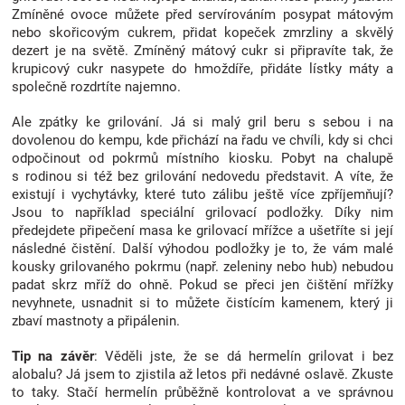
Zmíněné ovoce můžete před servírováním posypat mátovým
Značky
nebo skořicovým cukrem, přidat kopeček zmrzliny a skvělý
dezert je na světě. Zmíněný mátový cukr si připravíte tak, že
Blog
krupicový cukr nasypete do hmoždíře, přidáte lístky máty a
společně rozdrtíte najemno.
Hračkářství
Ale zpátky ke grilování. Já si malý gril beru s sebou i na
dovolenou do kempu, kde přichází na řadu ve chvíli, kdy si chci
odpočinout od pokrmů místního kiosku. Pobyt na chalupě
Přihlášení
s rodinou si též bez grilování nedovedu představit. A víte, že
existují i vychytávky, které tuto zálibu ještě více zpříjemňují?
Jsou to například speciální grilovací podložky. Díky nim
předejdete připečení masa ke grilovací mřížce a ušetříte si její
následné čistění. Další výhodou podložky je to, že vám malé
kousky grilovaného pokrmu (např. zeleniny nebo hub) nebudou
padat skrz mříž do ohně. Pokud se přeci jen čištění mřížky
nevyhnete, usnadnit si to můžete čistícím kamenem, který ji
zbaví mastnoty a připálenin.
Tip na závěr
: Věděli jste, že se dá hermelín grilovat i bez
alobalu? Já jsem to zjistila až letos při nedávné oslavě. Zkuste
to taky. Stačí hermelín průběžně kontrolovat a ve správnou