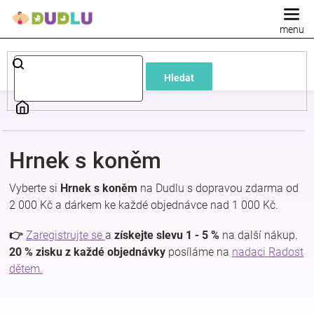
Přejít
na
obsah
Dětské
Hledat
a
kojenecké
Hrnek s koněm
oblečení
Vyberte si
Hrnek s koněm
na Dudlu s dopravou zdarma od
Pokojíček
2 000 Kč a dárkem ke každé objednávce nad 1 000 Kč.
👉
Zaregistrujte se
a
získejte slevu 1 - 5 %
na další nákup.
a
20 % zisku z každé objednávky
posíláme na
nadaci Radost
dětem.
kojenecká
výbava