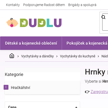
Přejít
Kontakty
Podporujeme Radost dětem
Brigády a spolupráce
Nej
na
obsah
Dětské a kojenecké oblečení
Pokojíček a kojenecká
Domů
Vychytávky a dárečky
Vychytávky do kuchyně
Nádo
P
Hrnky 
Kategorie
Přeskočit
o
kategorie
s
Vyberte si
Hr
t
Hračkářství
r
👉
Zaregistru
a
n
n
Cena