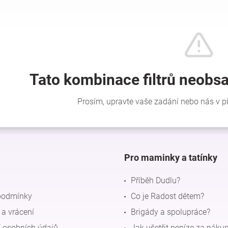
Pro maminky a tatínky
Příběh Dudlu?
podmínky
Co je Radost dětem?
a vrácení
Brigády a spolupráce?
 osobních údajů
Jak ušetřit peníze za náku