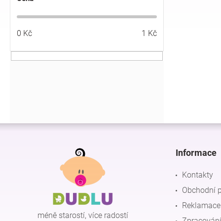
í
p
a
0
Kč
1
Kč
n
e
l
Z
á
p
Informace
a
t
Kontakty
í
Obchodní 
Reklamace 
méně starostí, více radostí
Zpracování