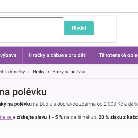
častější dotazy
Hledat
 výbava
Hračky a zábava pro děti
Těhotenské oble
bí a hrnečky
Hrnky
Hrnky na polévku
na polévku
nky na polévku
na Dudlu s dopravou zdarma od 2 000 Kč a dárk
jte se
a
získejte slevu 1 - 5 %
na další nákup.
20 % zisku z kaž