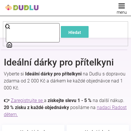
Přejít
na
obsah
Dětské
Hledat
a
kojenecké
Ideální dárky pro přítelkyni
oblečení
Vyberte si
Ideální dárky pro přítelkyni
na Dudlu s dopravou
zdarma od 2 000 Kč a dárkem ke každé objednávce nad 1
Pokojíček
000 Kč.
a
👉
Zaregistrujte se
a
získejte slevu 1 - 5 %
na další nákup.
20 % zisku z každé objednávky
posíláme na
nadaci Radost
dětem.
kojenecká
výbava