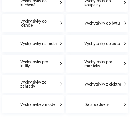
Vychytávky do
Vychytávky do
kuchyně
koupelny
Hračky
Vychytávky do
Vychytávky do bytu
ložnice
a
Vychytávky na mobil
Vychytávky do auta
zábava
pro
Vychytávky pro
Vychytávky pro
kutily
mazlíčky
děti
Vychytávky ze
Vychytávky z elektra
zahrady
Těhotenské
Vychytávky z módy
Další gadgety
oblečení
Novinky