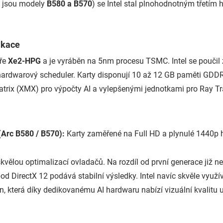
o jsou modely
B580 a B570
) se Intel stal plnohodnotným třetím h
ikace
uře
Xe2-HPG
a je vyráběn na 5nm procesu TSMC. Intel se poučil
hardwarový scheduler. Karty disponují 10 až 12 GB paměti GDDR
trix (XMX) pro výpočty AI a vylepšenými jednotkami pro Ray Tr
(Arc B580 / B570):
Karty zaměřené na Full HD a plynulé 1440p h
vělou optimalizací ovladačů. Na rozdíl od první generace již ne
pod DirectX 12 podává stabilní výsledky. Intel navíc skvěle využí
n, která díky dedikovanému AI hardwaru nabízí vizuální kvalitu