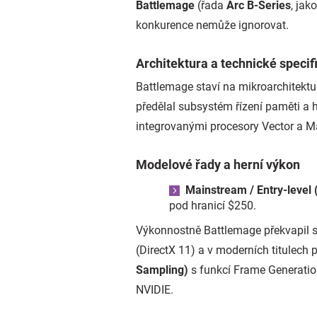
Battlemage
(řada
Arc B-Series
, jak
konkurence nemůže ignorovat.
Architektura a technické specif
Battlemage staví na mikroarchitekt
předělal subsystém řízení paměti a 
integrovanými procesory Vector a Ma
Modelové řady a herní výkon
Mainstream / Entry-level 
pod hranicí $250.
Výkonnostně Battlemage překvapil sk
(DirectX 11) a v moderních titulech 
Sampling)
s funkcí Frame Generatio
NVIDIE.