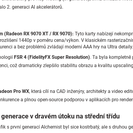
o 2. generaci AI akcelerátorů.
m (Radeon RX 9070 XT / RX 9070):
Tyto karty nabízejí nekomp
le rozlišení 1440p v poměru cena/výkon. V klasickém rasterizač
kurenci a bez problémů zvládají moderní AAA hry na Ultra detaily
nologií
FSR 4 (FidelityFX Super Resolution)
. Ta byla kompletně
nci, což dramaticky zlepšilo stabilitu obrazu a kvalitu upscalin
adeon Pro WX
, která cílí na CAD inženýry, architekty a video edi
kurence a plnou open-source podporou v aplikacích pro rendero
 generace v dravém útoku na střední třídu
afik s první generací Alchemist byl sice kostrbatý, ale s druho