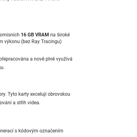
romisních
16 GB VRAM
na široké
ním výkonu (bez Ray Tracingu)
.
 přepracována a nově plně využívá
gu.
tory. Tyto karty excelují obrovskou
vání a střih videa.
u generací s kódovým označením