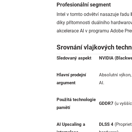
Profesionální segment
Intel v tomto odvětví nasazuje řadu
díky přítomnosti duálního hardwar
akcelerace AI v programu Adobe Prem
Srovnání vlajkových techn
Sledovaný aspekt
NVIDIA (Blackwe
Hlavní prodejní
Absolutní výkon,
argument
AI.
Použitá technologie
GDDR7
(u vyšší
pamětí
AI Upscaling a
DLSS 4
(Propriet