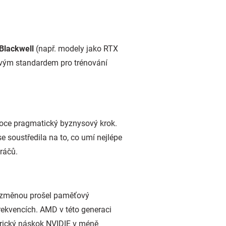
Blackwell
(např. modely jako RTX
tovým standardem pro trénování
vysoce pragmatický byznysový krok.
e soustředila na to, co umí nejlépe
ráčů.
í změnou prošel paměťový
kvencích. AMD v této generaci
orický náskok NVIDIE v méně