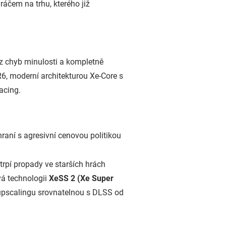
ráčem na trhu, kterého již
 z chyb minulosti a kompletně
6, moderní architekturou Xe-Core s
acing.
raní s agresivní cenovou politikou
trpí propady ve starších hrách
vá technologii
XeSS 2 (Xe Super
 upscalingu srovnatelnou s DLSS od