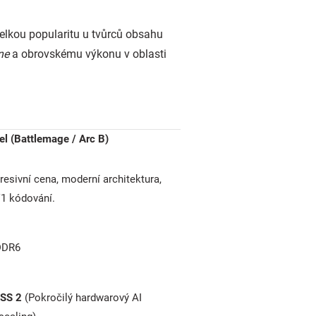
 velkou popularitu u tvůrců obsahu
ne
a obrovskému výkonu v oblasti
tel (Battlemage / Arc B)
resivní cena, moderní architektura,
1 kódování.
DDR6
SS 2
(Pokročilý hardwarový AI