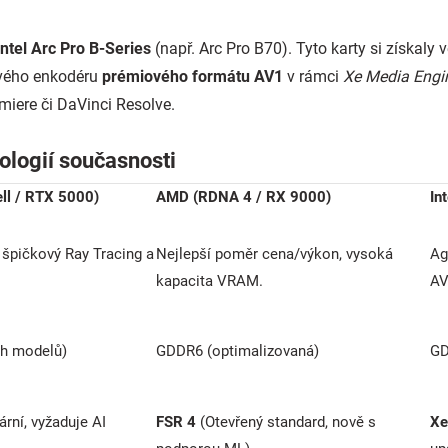
Intel Arc Pro B-Series
(např. Arc Pro B70). Tyto karty si získaly
ového enkodéru
prémiového formátu AV1
v rámci
Xe Media Engi
iere či DaVinci Resolve.
ologií současnosti
ll / RTX 5000)
AMD (RDNA 4 / RX 9000)
In
 špičkový Ray Tracing a
Nejlepší poměr cena/výkon, vysoká
Ag
kapacita VRAM.
AV
ch modelů)
GDDR6 (optimalizovaná)
G
ární, vyžaduje AI
FSR 4
(Otevřený standard, nově s
Xe