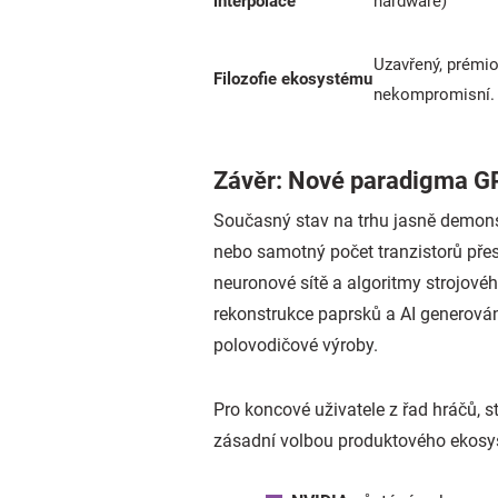
interpolace
hardware)
Uzavřený, prémio
Filozofie ekosystému
nekompromisní.
Závěr: Nové paradigma GP
Současný stav na trhu jasně demon
nebo samotný počet tranzistorů přes
neuronové sítě a algoritmy strojovéh
rekonstrukce paprsků a AI generován
polovodičové výroby.
Pro koncové uživatele z řad hráčů, 
zásadní volbou produktového ekosy