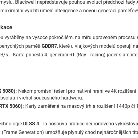
růmyslu. Blackwell nepředstavuje pouhou evoluci předchozí řady 
a maximální využití umělé inteligence a novou generaci paměťo
ikace
sou vyráběny na vysoce pokročilém, na míru upraveném procesu
perrychlých pamětí
GDDR7
, které u vlajkových modelů operují na
B/s. . Karta přinesla 4. generaci RT (Ray Tracing) jader s archit
X 5080):
Nekompromisní řešení pro nativní hraní ve 4K rozlišen
absolutní vrchol současného hardwaru.
 RTX 5060):
Karty zaměřené na masový trh a rozlišení 1440p či 1
echnologie
DLSS 4
. Ta posouvá hranice neuronového vykreslová
 (Frame Generation) umožňuje plynulý chod nejnáročnějších ti