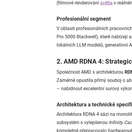
(filmové renderování
světla
v reálné
Profesionální segment
V oblasti profesionálních pracovních
Pro 5000 Blackwell), které nabízejí 
lokálních LLM modelů, generativní A
2. AMD RDNA 4: Strategic
Společnost AMD s architekturou
RD
Záměrně opustila přímý souboj o abs
– nabídnout excelentní surový výko
Architektura a technické specif
Architektura RDNA 4 sází na monoli
subsystém s vylepšenou
Infinity Ca
kompletně přepracovalo hardwarové 