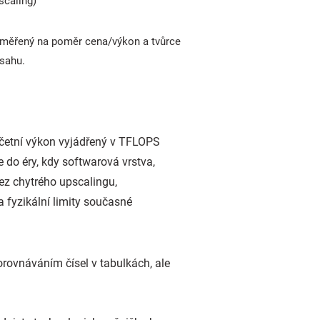
scaling)
měřený na poměr cena/výkon a tvůrce
sahu.
četní výkon vyjádřený v TFLOPS
 do éry, kdy softwarová vrstva,
Bez chytrého upscalingu,
 fyzikální limity současné
orovnáváním čísel v tabulkách, ale