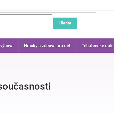
častější dotazy
Hledat
 výbava
Hračky a zábava pro děti
Těhotenské oble
 současnosti