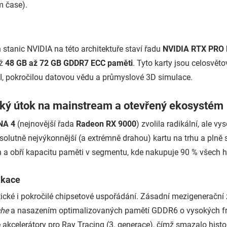
m čase).
 stanic NVIDIA na této architektuře staví řadu
NVIDIA RTX PRO 
až
48 GB až 72 GB GDDR7 ECC paměti
. Tyto karty jsou celosvě
I, pokročilou datovou vědu a průmyslové 3D simulace.
ký útok na mainstream a otevřený ekosystém
NA 4
(nejnovější řada
Radeon RX 9000
) zvolila radikální, ale 
olutně nejvýkonnější (a extrémně drahou) kartu na trhu a plně s
n a obří kapacitu paměti v segmentu, kde nakupuje 90 % všech h
ikace
tické i pokročilé chipsetové uspořádání. Zásadní mezigeneračn
che
a nasazením optimalizovaných pamětí GDDR6 o vysokých fre
akcelerátory pro Ray Tracing (3. generace), čímž smazalo hist