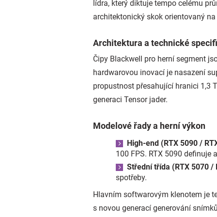
lídra, který diktuje tempo celému p
architektonický skok orientovaný n
Architektura a technické specif
Čipy Blackwell pro herní segment j
hardwarovou inovací je nasazení su
propustnost přesahující hranici 1,3 T
generaci Tensor jader.
Modelové řady a herní výkon
High-end (RTX 5090 / RT
100 FPS. RTX 5090 definuje 
Střední třída (RTX 5070 /
spotřeby.
Hlavním softwarovým klenotem je t
s novou generací generování snímků