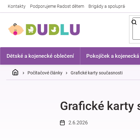
Přejít
Kontakty
Podporujeme Radost dětem
Brigády a spolupráce
Nej
na
obsah
Dětské a kojenecké oblečení
Pokojíček a kojenecká
Domů
Počítačové články
Grafické karty současnosti
Grafické karty
2.6.2026