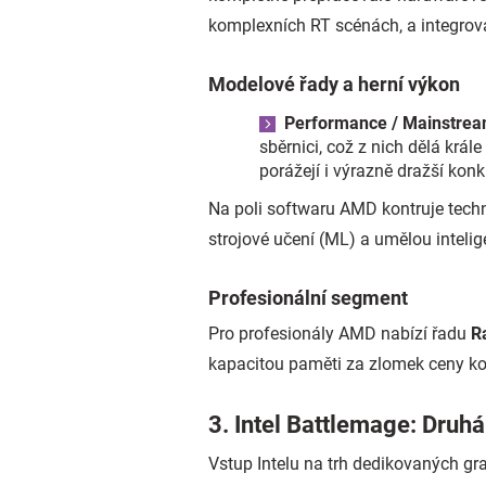
komplexních RT scénách, a integroval
Modelové řady a herní výkon
Performance / Mainstrea
sběrnici, což z nich dělá krá
porážejí i výrazně dražší kon
Na poli softwaru AMD kontruje tech
strojové učení (ML) a umělou intelige
Profesionální segment
Pro profesionály AMD nabízí řadu
R
kapacitou paměti za zlomek ceny kon
3. Intel Battlemage: Druhá
Vstup Intelu na trh dedikovaných gr