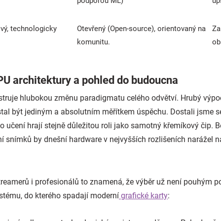
podporou ML)
up
vý, technologicky
Otevřený (Open-source), orientovaný na
Za
komunitu.
ob
U architektury a pohled do budoucna
struje hlubokou změnu paradigmatu celého odvětví. Hrubý výpo
tal být jediným a absolutním měřítkem úspěchu. Dostali jsme se
o učení hrají stejně důležitou roli jako samotný křemíkový čip. 
í snímků by dnešní hardware v nejvyšších rozlišeních narážel na
streamerů i profesionálů to znamená, že výběr už není pouhým p
stému, do kterého spadají moderní
grafické karty
: