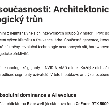
současnosti: Architektonic
ogický trůn
ním z nejintenzivnějších inženýrských soubojů v historii. Pryč j
tní výkon křemíku a frekvence jádra. Současná generace, ktero
rální změny, revoluční technologie neuronových sítí, hardwarovo
tické efektivitě.
ři technologické giganty – NVIDIA, AMD a Intel. Každý z nich sází
 na odlišné segmenty uživatelů. V této hloubkové analýze rozeb
absolutní dominance a AI evoluce
ší architekturou
Blackwell
(desktopová řada
GeForce RTX 5000