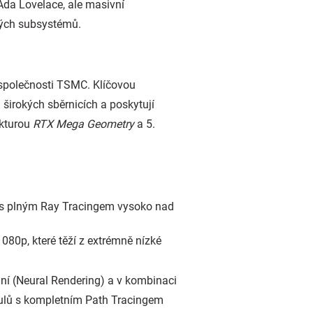
Ada Lovelace, ale masivní
vých subsystémů.
 společnosti TSMC. Klíčovou
 širokých sběrnicích a poskytují
ekturou
RTX Mega Geometry
a 5.
í s plným Ray Tracingem vysoko nad
080p, které těží z extrémně nízké
ní (Neural Rendering) a v kombinaci
tulů s kompletním Path Tracingem