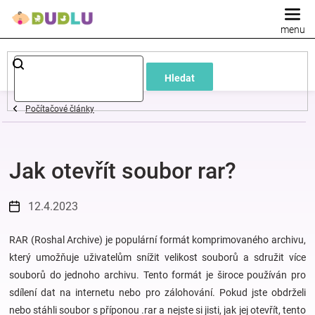
Přejít
na
obsah
Dětské
Hledat
a
Počítačové články
kojenecké
Jak otevřít soubor rar?
oblečení
Pokojíček
12.4.2023
a
RAR (Roshal Archive) je populární formát komprimovaného archivu,
který umožňuje uživatelům snížit velikost souborů a sdružit více
souborů do jednoho archivu. Tento formát je široce používán pro
kojenecká
sdílení dat na internetu nebo pro zálohování. Pokud jste obdrželi
nebo stáhli soubor s příponou .rar a nejste si jisti, jak jej otevřít, tento
výbava