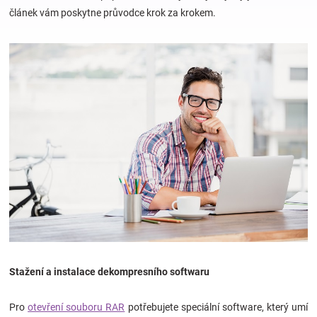
článek vám poskytne průvodce krok za krokem.
Hračky
a
zábava
pro
děti
Těhotenské
oblečení
Stažení a instalace dekompresního softwaru
Novinky
Pro
otevření souboru RAR
potřebujete speciální software, který umí