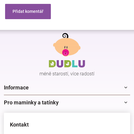
Přidat komentář
Z
á
p
a
t
í
méně starostí, více radostí
Informace
Pro maminky a tatínky
Kontakt