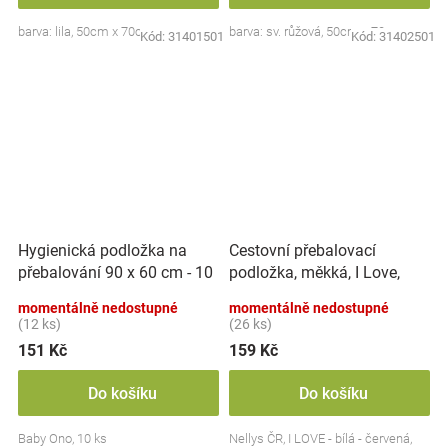
barva: lila, 50cm x 70cm
barva: sv. růžová, 50cm x 70cm
Kód:
31401501
Kód:
31402501
Hygienická podložka na
Cestovní přebalovací
přebalování 90 x 60 cm - 10
podložka, měkká, I Love,
ks, BabyOno
Nellys, 60x40cm, bílá/
momentálně nedostupné
momentálně nedostupné
červena
(12 ks)
(26 ks)
151 Kč
159 Kč
Do košíku
Do košíku
Baby Ono, 10 ks
Nellys ČR, I LOVE - bílá - červená,