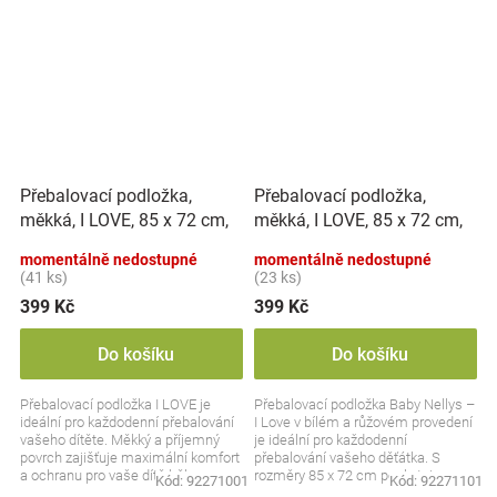
Přebalovací podložka,
Přebalovací podložka,
měkká, I LOVE, 85 x 72 cm,
měkká, I LOVE, 85 x 72 cm,
Nellys - bílá/modrá
Nellys - bílá/pink
momentálně nedostupné
momentálně nedostupné
(41 ks)
(23 ks)
399 Kč
399 Kč
Do košíku
Do košíku
Přebalovací podložka I LOVE je
Přebalovací podložka Baby Nellys –
ideální pro každodenní přebalování
I Love v bílém a růžovém provedení
vašeho dítěte. Měkký a příjemný
je ideální pro každodenní
povrch zajišťuje maximální komfort
přebalování vašeho děťátka. S
a ochranu pro vaše dítě během
rozměry 85 x 72 cm poskytuje
Kód:
92271001
Kód:
92271101
každé...
dostatek prostoru a...