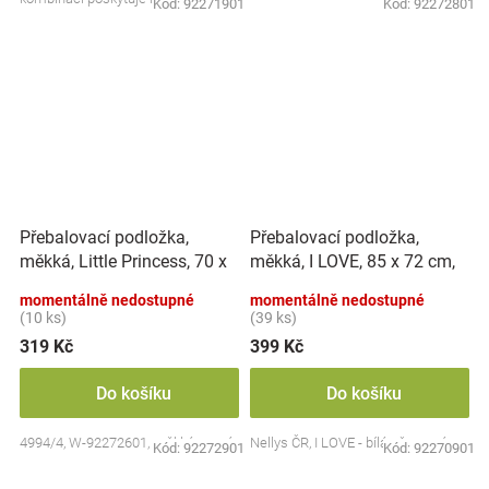
Kód:
92271901
Kód:
92272801
ale také...
Přebalovací podložka,
Přebalovací podložka,
měkká, Little Princess, 70 x
měkká, I LOVE, 85 x 72 cm,
50 cm, bílá, NELLYS
Nellys - bílá/červená
momentálně nedostupné
momentálně nedostupné
(10 ks)
(39 ks)
319 Kč
399 Kč
Do košíku
Do košíku
4994/4, W-92272601, měkká, rovná
Nellys ČR, I LOVE - bílá - červená
Kód:
92272901
Kód:
92270901