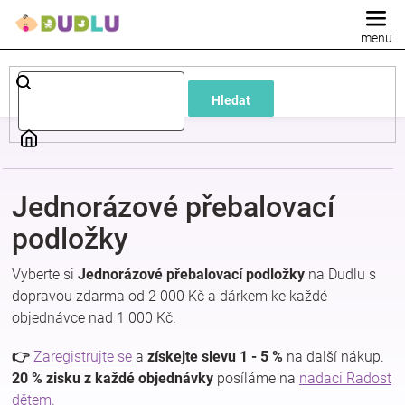
Přejít
na
obsah
Dětské
Hledat
a
kojenecké
Jednorázové přebalovací
oblečení
podložky
Pokojíček
Vyberte si
Jednorázové přebalovací podložky
na Dudlu s
dopravou zdarma od 2 000 Kč a dárkem ke každé
a
objednávce nad 1 000 Kč.
kojenecká
👉
Zaregistrujte se
a
získejte slevu 1 - 5 %
na další nákup.
20 % zisku z každé objednávky
posíláme na
nadaci Radost
dětem.
výbava