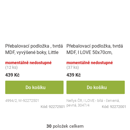
Přebalovací podložka , tvrdá
Přebalovací podložka, tvrdá
MDF, vyvýšené boky, Little
MDF, I LOVE 50x70cm,
Princess, 50 x 70cm, bílá,
Nellys - bílá/červená
momentálně nedostupné
momentálně nedostupné
Nellys
(12 ks)
(37 ks)
439 Kč
439 Kč
Do košíku
Do košíku
4994/2, W-92272501
Nellys ČR, I LOVE - bílá - červená,
pevná, 3047/4
Kód:
92272501
Kód:
92272001
30
položek celkem
O