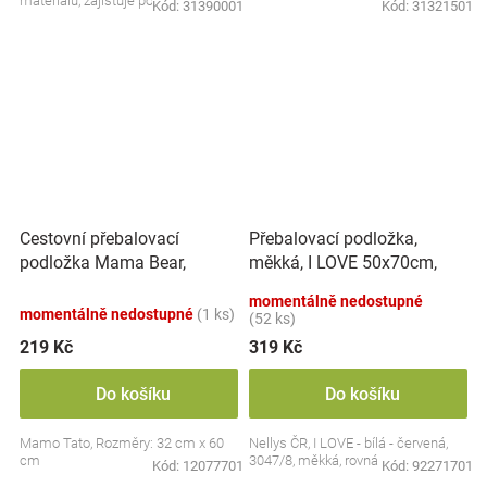
materiálu, zajišťuje pohodlí pro vaše
Kód:
31390001
Kód:
31321501
dítě při...
Cestovní přebalovací
Přebalovací podložka,
podložka Mama Bear,
měkká, I LOVE 50x70cm,
bílá/mátová
Nellys - bílá/červená
momentálně nedostupné
momentálně nedostupné
(1 ks)
(52 ks)
219 Kč
319 Kč
Do košíku
Do košíku
Mamo Tato, Rozměry: 32 cm x 60
Nellys ČR, I LOVE - bílá - červená,
cm
3047/8, měkká, rovná
Kód:
12077701
Kód:
92271701