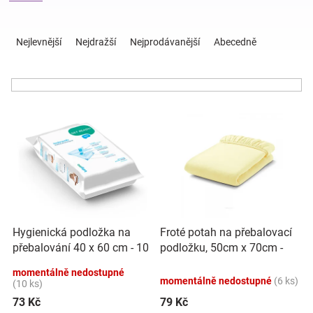
Ř
Hračky
a
Nejlevnější
Nejdražší
Nejprodávanější
Abecedně
z
e
a
n
í
zábava
V
p
ý
r
pro
p
o
i
d
s
u
děti
p
k
r
t
Těhotenské
o
ů
Hygienická podložka na
Froté potah na přebalovací
d
přebalování 40 x 60 cm - 10
podložku, 50cm x 70cm -
u
oblečení
ks, BabyOno
krémový
k
momentálně nedostupné
momentálně nedostupné
(6 ks)
t
(10 ks)
Novinky
ů
73 Kč
79 Kč