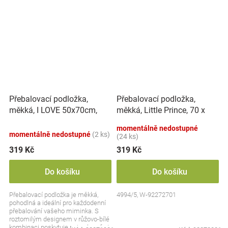
Přebalovací podložka,
Přebalovací podložka,
měkká, I LOVE 50x70cm,
měkká, Little Prince, 70 x
Nellys - bílá/růžová
50cm, bílá
momentálně nedostupné
momentálně nedostupné
(2 ks)
(24 ks)
319 Kč
319 Kč
Do košíku
Do košíku
Přebalovací podložka je měkká,
4994/5, W-92272701
pohodlná a ideální pro každodenní
přebalování vašeho miminka. S
roztomilým designem v růžovo-bílé
kombinaci poskytuje nejen komfort,