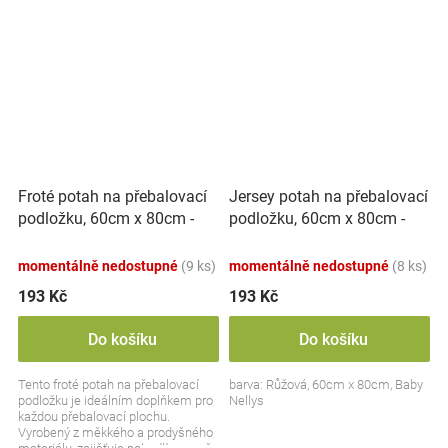
Froté potah na přebalovací
Jersey potah na přebalovací
podložku, 60cm x 80cm -
podložku, 60cm x 80cm -
modrá
růžový
momentálně nedostupné
(9 ks)
momentálně nedostupné
(8 ks)
193 Kč
193 Kč
Do košíku
Do košíku
Tento froté potah na přebalovací
barva: Růžová, 60cm x 80cm, Baby
podložku je ideálním doplňkem pro
Nellys
každou přebalovací plochu.
Vyrobený z měkkého a prodyšného