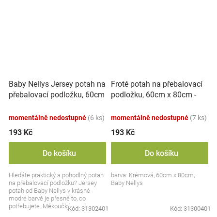
Baby Nellys Jersey potah na
Froté potah na přebalovací
přebalovací podložku, 60cm
podložku, 60cm x 80cm -
x 80cm - modrý
krémová
momentálně nedostupné
(6 ks)
momentálně nedostupné
(7 ks)
193 Kč
193 Kč
Do košíku
Do košíku
Hledáte praktický a pohodlný potah
barva: Krémová, 60cm x 80cm,
na přebalovací podložku? Jersey
Baby Nellys
potah od Baby Nellys v krásné
modré barvě je přesně to, co
potřebujete. Měkoučký, snadno
Kód:
31302401
Kód:
31300401
pratelný a šetrný k...