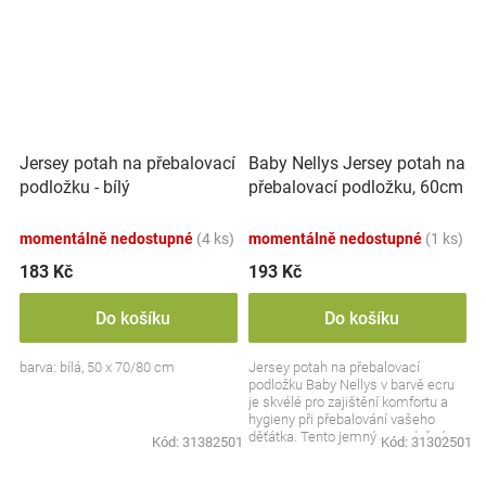
Baby Nellys Jersey potah na
Jersey potah na přebalovací
přebalovací podložku, 60cm
podložku - bílý
x 80cm - ecru
momentálně nedostupné
(4 ks)
momentálně nedostupné
(1 ks)
183 Kč
193 Kč
Do košíku
Do košíku
barva: bílá, 50 x 70/80 cm
Jersey potah na přebalovací
podložku Baby Nellys v barvě ecru
je skvélé pro zajištění komfortu a
hygieny při přebalování vašeho
děťátka. Tento jemný a prodyšný
Kód:
31382501
Kód:
31302501
materiál...