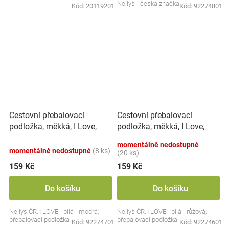
Nellys - česka značka
Kód:
20119201
Kód:
92274801
Cestovní přebalovací
Cestovní přebalovací
podložka, měkká, I Love,
podložka, měkká, I Love,
Nellys, 60x40cm,
Nellys, 60x40cm,
momentálně nedostupné
bílá/modrá
bílá/růžová
momentálně nedostupné
(8 ks)
(20 ks)
159 Kč
159 Kč
Do košíku
Do košíku
Nellys ČR, I LOVE - bílá - modrá,
Nellys ČR, I LOVE - bílá - růžová,
přebalovací podložka
přebalovací podložka
Kód:
92274701
Kód:
92274601