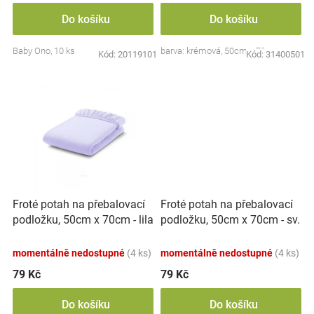
Značky
Do košíku
Do košíku
Baby Ono, 10 ks
barva: krémová, 50cm x 70cm
Blog
Kód:
20119101
Kód:
31400501
Hračkářství
Přihlášení
Froté potah na přebalovací
Froté potah na přebalovací
podložku, 50cm x 70cm - sv.
podložku, 50cm x 70cm - lila
růžové
momentálně nedostupné
(4 ks)
momentálně nedostupné
(4 ks)
79 Kč
79 Kč
Do košíku
Do košíku