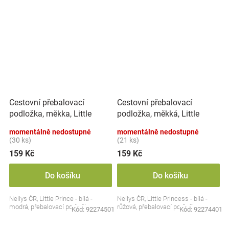
Cestovní přebalovací
Cestovní přebalovací
podložka, měkka, Little
podložka, měkká, Little
Prince, Nellys, 60x40cm,
Princess, Nellys, 60x40cm,
momentálně nedostupné
momentálně nedostupné
bílá, modrá
bílá, růžová
(30 ks)
(21 ks)
159 Kč
159 Kč
Do košíku
Do košíku
Nellys ČR, Little Prince - bílá -
Nellys ČR, Little Princess - bílá -
modrá, přebalovací podložka
růžová, přebalovací podložka
Kód:
92274501
Kód:
92274401