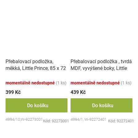
Přebalovací podložka,
Přebalovací podložka , tvrdá
měkká, Little Prince, 85 x 72
MDF, vyvýšené boky, Little
cm, bílá, Nellys
Prince, 50 x 70cm, bílá,
Nellys
momentálně nedostupné
(1 ks)
momentálně nedostupné
(1 ks)
399 Kč
439 Kč
Do košíku
Do košíku
4994/10,W-92273001
4994/1, W-92272401
Kód:
92273001
Kód:
92272401