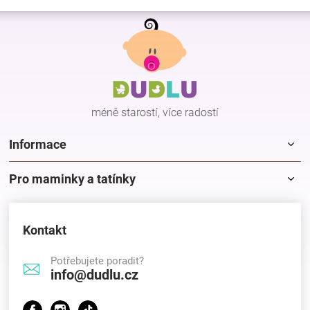
v
Z
l
á
á
p
d
a
a
c
t
í
í
p
méně starostí, více radostí
r
v
k
Informace
y
v
Pro maminky a tatínky
ý
p
i
s
Kontakt
u
Potřebujete poradit?
info@dudlu.cz