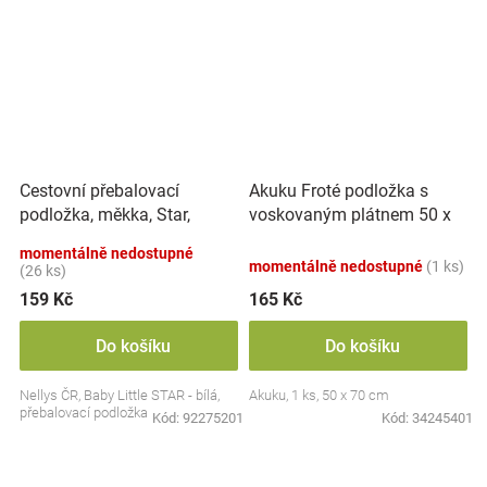
Cestovní přebalovací
Akuku Froté podložka s
podložka, měkka, Star,
voskovaným plátnem 50 x
Nellys, 60x40cm, bílá
70 cm - Autíčka ,
momentálně nedostupné
vícebarevné
momentálně nedostupné
(1 ks)
(26 ks)
159 Kč
165 Kč
Do košíku
Do košíku
Nellys ČR, Baby Little STAR - bílá,
Akuku, 1 ks, 50 x 70 cm
přebalovací podložka
Kód:
92275201
Kód:
34245401