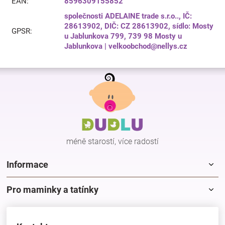
EAN
:
8596309155852
společnosti ADELAINE trade s.r.o.., IČ:
28613902, DIČ: CZ 28613902, sídlo: Mosty
GPSR
:
u Jablunkova 799, 739 98 Mosty u
Jablunkova | velkoobchod@nellys.cz
Z
á
p
a
t
í
méně starostí, více radostí
Informace
Pro maminky a tatínky