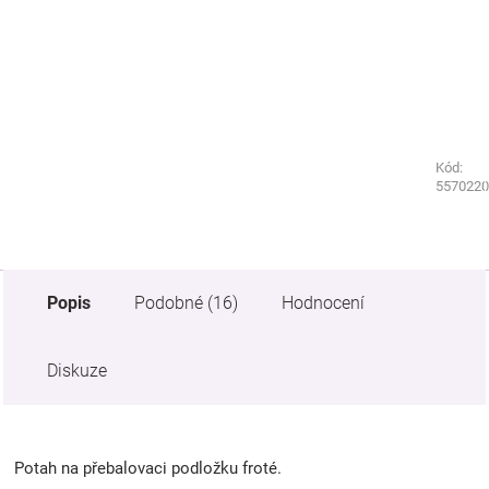
Kód:
Kód:
4573430
5570220
Popis
Podobné (16)
Hodnocení
Diskuze
Potah na přebalovaci podložku froté.