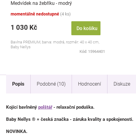
Medvídek na žebříku - modrý
momentálně nedostupné
(4 ks)
1 030 Kč
Do košíku
Bavlna PREMIUM, barva: modrá, rozměr: 40 x 40 cm,
Baby Nellys
Kód:
15964401
Popis
Podobné (10)
Hodnocení
Diskuze
Kojící bavlněný
polštář
- relaxační poduška.
Baby Nellys ® = česká značka - záruka kvality a spokojenosti.
NOVINKA.