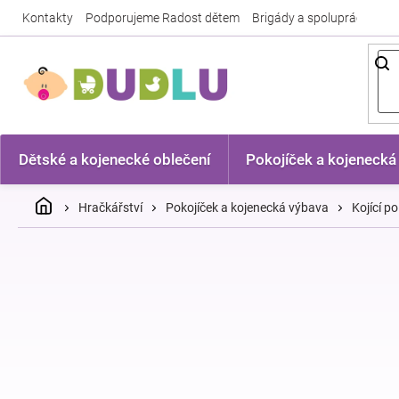
Přejít
Kontakty
Podporujeme Radost dětem
Brigády a spolupráce
Nej
na
obsah
Dětské a kojenecké oblečení
Pokojíček a kojenecká
Domů
Hračkářství
Pokojíček a kojenecká výbava
Kojící po